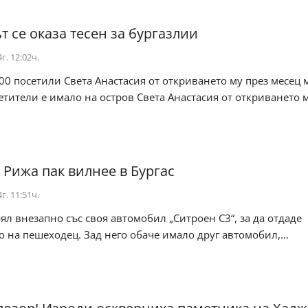
т се оказа тесен за бургазлии
г. 12:02ч.
00 посетили Света Анастасия от откриването му през месец 
етители е имало на остров Света Анастасия от откриването м.
 Рижа пак вилнее в Бургас
г. 11:51ч.
ял внезапно със своя автомобил „Ситроен С3“, за да отдаде
 на пешеходец. Зад него обаче имало друг автомобил,...