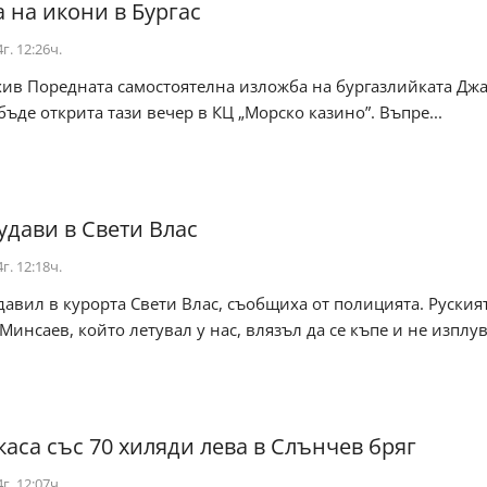
 на икони в Бургас
г. 12:26ч.
хив Поредната самостоятелна изложба на бургазлийката Дж
бъде открита тази вечер в КЦ „Морско казино”. Въпре...
удави в Свети Влас
г. 12:18ч.
давил в курорта Свети Влас, съобщиха от полицията. Руския
инсаев, който летувал у нас, влязъл да се къпе и не изплува
каса със 70 хиляди лева в Слънчев бряг
г. 12:07ч.