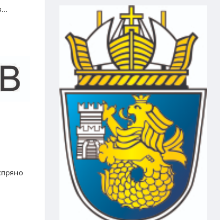
..
спряно