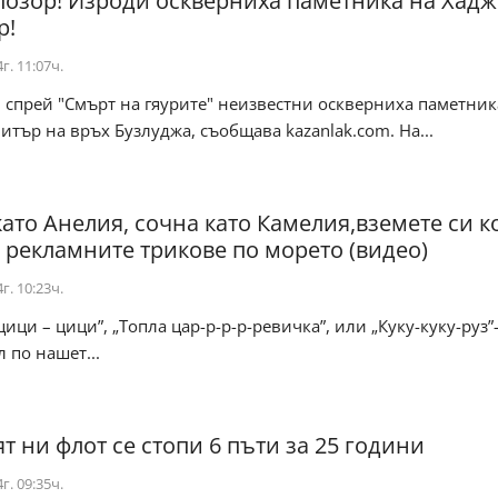
позор! Изроди оскверниха паметника на Хад
р!
г. 11:07ч.
спрей "Смърт на гяурите" неизвестни оскверниха паметник
тър на връх Бузлуджа, съобщава kazanlak.com. На...
като Анелия, сочна като Камелия,вземете си 
- рекламните трикове по морето (видео)
г. 10:23ч.
цици – цици”, „Топла цар-р-р-р-ревичка”, или „Куку-куку-руз”
л по нашет...
т ни флот се стопи 6 пъти за 25 години
г. 09:35ч.