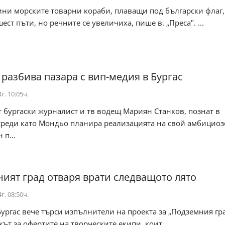
ини морските товарни кораби, плаващи под български флаг,
ест пъти, но речните се увеличиха, пише в. „Преса". ...
разбива пазара с вип-медия в Бургас
г. 10:05ч.
 бургаски журналист и тв водещ Мариян Станков, познат в
 среди като Мондьо планира реализацията на свой амбициоз
 п...
ият град отваря врати следващото лято
г. 08:50ч.
гас вече търси изпълнители на проекта за „Подземния гра
кът за офертите на творческите екипи, коит...