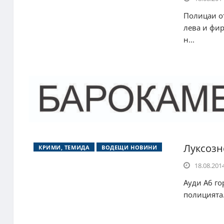
Полицаи от
лева и фи
н...
Луксозн
КРИМИ, ТЕМИДА
ВОДЕЩИ НОВИНИ
18.08.2014
Ауди А6 го
полицията. 