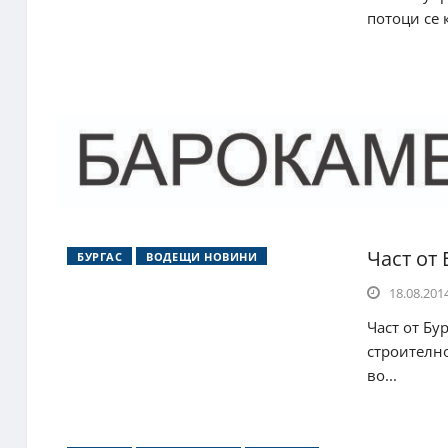
потоци се 
Част от 
БУРГАС
ВОДЕЩИ НОВИНИ
18.08.2014
Част от Бу
строително
во...