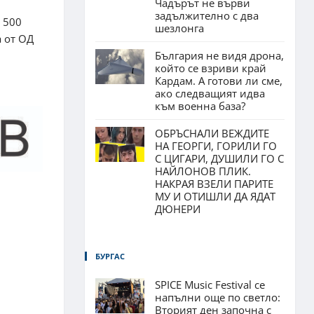
Чадърът не върви
задължително с два
 500
шезлонга
 от ОД
България не видя дрона,
който се взриви край
Кардам. А готови ли сме,
ако следващият идва
към военна база?
ОБРЪСНАЛИ ВЕЖДИТЕ
НА ГЕОРГИ, ГОРИЛИ ГО
С ЦИГАРИ, ДУШИЛИ ГО С
НАЙЛОНОВ ПЛИК.
НАКРАЯ ВЗЕЛИ ПАРИТЕ
МУ И ОТИШЛИ ДА ЯДАТ
ДЮНЕРИ
БУРГАС
SPICE Music Festival се
напълни още по светло:
Вторият ден започна с