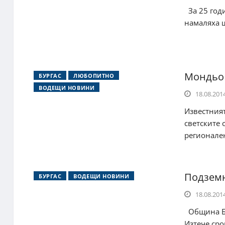
За 25 год
намаляха ш
Мондьо 
БУРГАС
ЛЮБОПИТНО
ВОДЕЩИ НОВИНИ
18.08.2014
Известният
светските
регионален
Подземн
БУРГАС
ВОДЕЩИ НОВИНИ
18.08.2014
Община Бур
Изтече сро