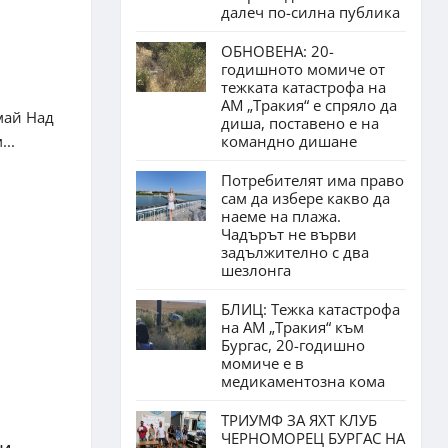
далеч по-силна публика
ОБНОВЕНА: 20-
годишното момиче от
тежката катастрофа на
АМ „Тракия“ е спряло да
май Над
диша, поставено е на
..
командно дишане
Потребителят има право
сам да избере какво да
наеме на плажа.
Чадърът не върви
задължително с два
шезлонга
БЛИЦ: Тежка катастрофа
на АМ „Тракия“ към
Бургас, 20-годишно
момиче е в
медикаментозна кома
ТРИУМФ ЗА ЯХТ КЛУБ
ЧЕРНОМОРЕЦ БУРГАС НА