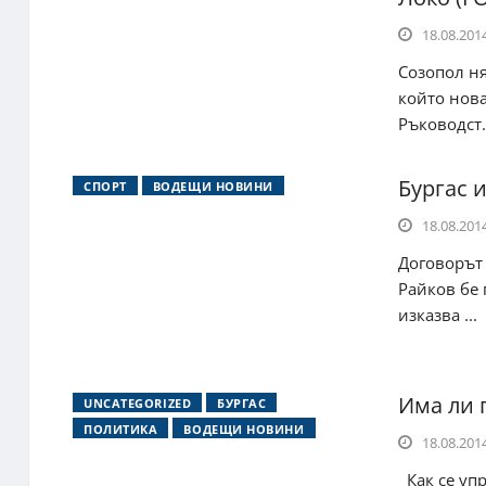
18.08.2014
Созопол ня
който нова
Ръководст.
Бургас 
СПОРТ
ВОДЕЩИ НОВИНИ
18.08.2014
Договорът 
Райков бе 
изказва ...
Има ли 
UNCATEGORIZED
БУРГАС
ПОЛИТИКА
ВОДЕЩИ НОВИНИ
18.08.2014
Как се упр