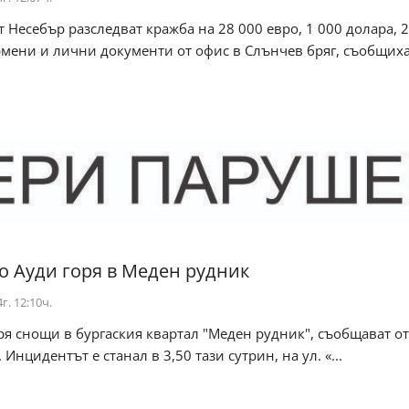
 Несебър разследват кражба на 28 000 евро, 1 000 долара, 2
рмени и лични документи от офис в Слънчев бряг, съобщиха
о Ауди горя в Меден рудник
г. 12:10ч.
ря снощи в бургаския квартал "Меден рудник", съобщават от
Инцидентът е станал в 3,50 тази сутрин, на ул. «...