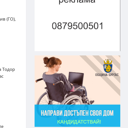
в (ГО),
а Тодор
ас
те