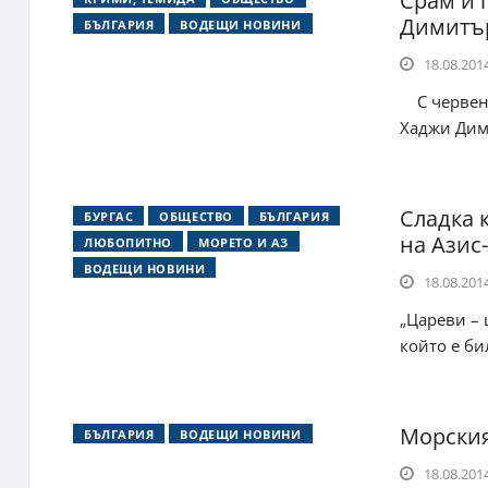
Срам и 
Димитъ
БЪЛГАРИЯ
ВОДЕЩИ НОВИНИ
18.08.2014
С червен 
Хаджи Дими
Сладка 
БУРГАС
ОБЩЕСТВО
БЪЛГАРИЯ
на Азис
ЛЮБОПИТНО
МОРЕТО И АЗ
ВОДЕЩИ НОВИНИ
18.08.2014
„Цареви – 
който е би
Морския
БЪЛГАРИЯ
ВОДЕЩИ НОВИНИ
18.08.2014