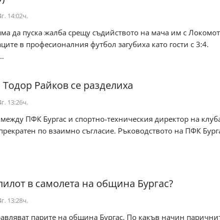
г. 14:02ч.
ма да пуска жалба срещу съдийството на мача им с Локомоти
ците в професионалния футбол загубиха като гости с 3:4.
..
и Тодор Райков се разделиха
г. 13:26ч.
между ПФК Бургас и спортно-техническия директор на клуб
прекратен по взаимно съгласие. Ръководството на ПФК Бург
пилот в самолета на община Бургас?
г. 13:28ч.
авляват парите на община Бургас. По какъв начин парични