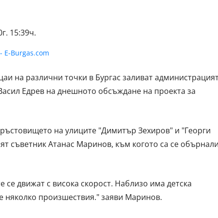
г. 15:39ч.
цаи на различни точки в Бургас заливат администрация
 Васил Едрев на днешното обсъждане на проекта за
кръстовището на улиците "Димитър Зехиров" и "Георги
ят съветник Атанас Маринов, към когото са се обърнал
е се движат с висока скорост. Наблизо има детска
е няколко произшествия." заяви Маринов.