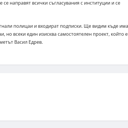
е се направят всички съгласувания с институции и се
егнали полицаи и входират подписки. Ще видим къде им
и, но всеки един изисква самостоятелен проект, който е
кметът Васил Едрев.