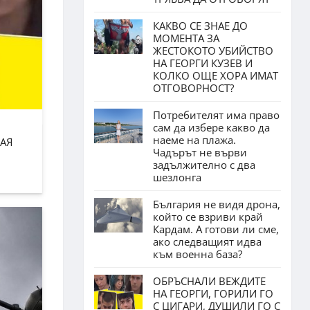
КАКВО СЕ ЗНАЕ ДО
МОМЕНТА ЗА
ЖЕСТОКОТО УБИЙСТВО
НА ГЕОРГИ КУЗЕВ И
КОЛКО ОЩЕ ХОРА ИМАТ
ОТГОВОРНОСТ?
Потребителят има право
сам да избере какво да
наеме на плажа.
АЯ
Чадърът не върви
задължително с два
шезлонга
България не видя дрона,
който се взриви край
Кардам. А готови ли сме,
ако следващият идва
към военна база?
ОБРЪСНАЛИ ВЕЖДИТЕ
НА ГЕОРГИ, ГОРИЛИ ГО
С ЦИГАРИ, ДУШИЛИ ГО С