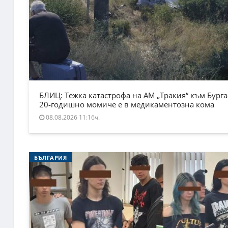
БЛИЦ: Тежка катастрофа на АМ „Тракия“ към Бурга
20-годишно момиче е в медикаментозна кома
08.08.2026 11:16ч.
БЪЛГАРИЯ