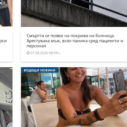
Смъртта се появи на покрива на болница.
ърси
Арестуваха мъж, всял паника сред пациенти и
персонал
07.08.2026 08:59ч.
ВОДЕЩИ НОВИНИ