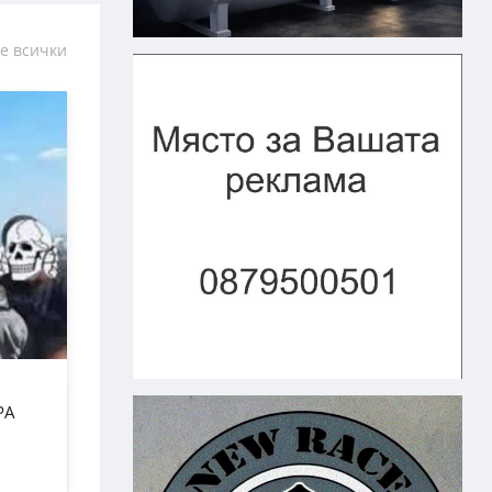
е всички
РА