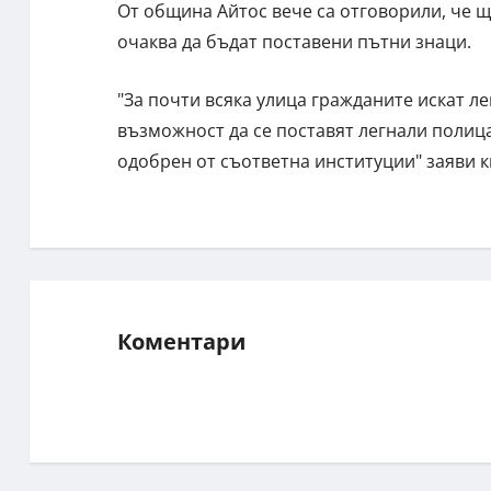
От община Айтос вече са отговорили, че щ
очаква да бъдат поставени пътни знаци.
"За почти всяка улица гражданите искат л
възможност да се поставят легнали полица
одобрен от съответна институции" заяви 
Коментари