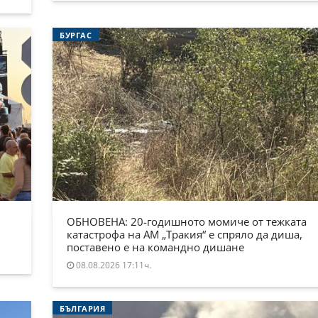
БУРГАС
ОБНОВЕНА: 20-годишното момиче от тежката
катастрофа на АМ „Тракия“ е спряло да диша,
поставено е на командно дишане
08.08.2026 17:11ч.
БЪЛГАРИЯ