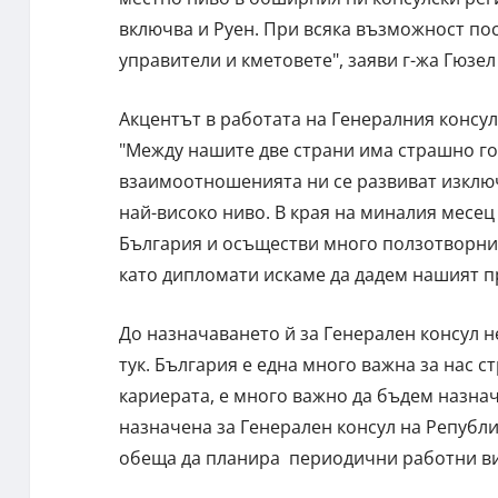
включва и Руен. При всяка възможност по
управители и кметовете", заяви г-жа Гюзе
Акцентът в работата на Генералния консул
"Между нашите две страни има страшно го
взаимоотношенията ни се развиват изклю
най-високо ниво. В края на миналия месе
България и осъществи много ползотворни 
като дипломати искаме да дадем нашият пр
До назначаването й за Генерален консул не
тук. България е една много важна за нас ст
кариерата, е много важно да бъдем назнача
назначена за Генерален консул на Републи
обеща да планира периодични работни ви