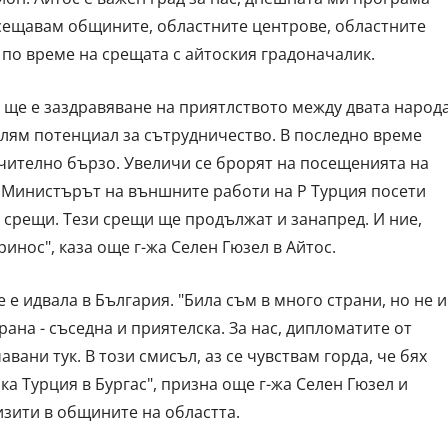
сещавам общините, областните центрове, областните
л по време на срещата с айтоския градоначалик.
 ще е заздравяване на приятлството между двата народа
лям потенциал за сътрудничество. В последно време
чително бързо. Увеличи се брорят на посещенията на
ц Министърът на външните работи на Р Турция посети
срещи. Тези срещи ще продължат и занапред. И ние,
инос", каза още г-жа Селен Гюзел в Айтос.
 е идвала в България. "Била съм в много страни, но не и
рана - съседна и приятелска. За нас, дипломатите от
вани тук. В този смисъл, аз се чувствам горда, че бях
ка Турция в Бургас", призна още г-жа Селен Гюзел и
зити в общините на областта.