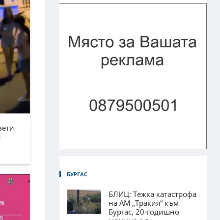
вети
н
БУРГАС
БЛИЦ: Тежка катастрофа
на АМ „Тракия“ към
Бургас, 20-годишно