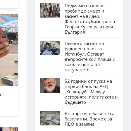
Подмамен в капан,
пребит до смърт и
заснет на видео.
Жестокото убийство на
Георги Кузев разтърси
България
Пеевски заснет на
редовен полет за
Истанбул. Остават
въпросите кой плаща и
каква е целта на
пътуването.
52 години от пуска на
първия блок на АЕЦ
„Козлодуй“. Между
в
историята, политиката и
бъдещето
Българските бази не са
безплатни. Време е за
ПВО в замяна