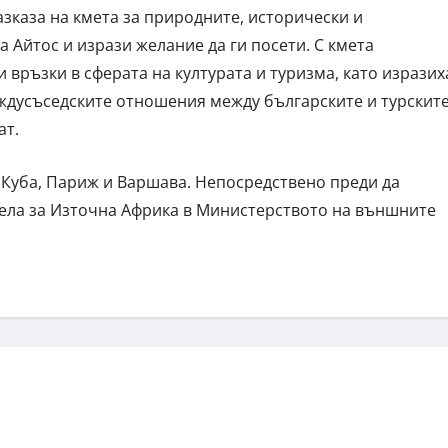
зказа на кмета за природните, исторически и
Айтос и изрази желание да ги посети. С кмета
връзки в сферата на културата и туризма, като изразих
еждусъседските отношения между българските и турскит
ат.
в Куба, Париж и Варшава. Непосредствено преди да
тдела за Източна Африка в Министерството на външните