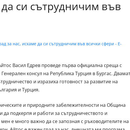
е да си сътрудничим във
 Айтос Васил Едрев проведе първа официална среща с
- Генерален консул на Република Турция в Бургас. Двама
трудничество и изразиха готовност за развитие на
лгария и Турция.
орическите и природните забележителности на Община
и да подкерпя и работи за сътрудничеството и
 мен е много важно да се запозная с ръководителите на
он. Айтос е важен град за нас, днешната ми програма