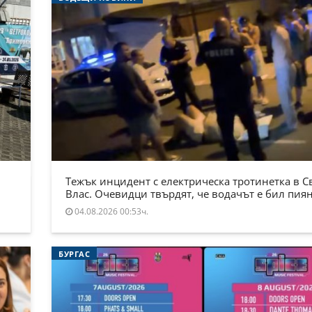
Тежък инцидент с електрическа тротинетка в С
Влас. Очевидци твърдят, че водачът е бил пия
04.08.2026 00:53ч.
БУРГАС