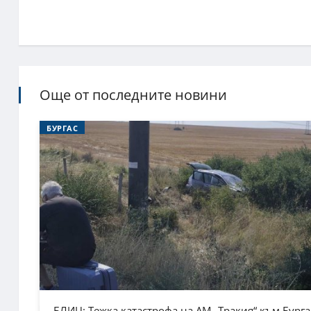
Още от последните новини
БУРГАС
БЛИЦ: Тежка катастрофа на АМ „Тракия“ към Бурга