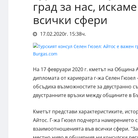
град за нас, искам
всички сфери
17.02.2020г. 15:38ч.
На 17 февруари 2020 г. кметът на Община
дипломата от кариерата г-жа Селен Гюзел 
обсъдиха възможностите за двустранно съ
двустранните връзки между общините в Бъ
Кметът представи характеристиките, ист
Айтос. Г-жа Гюзел подчерта намерението с
взаимоотношенията във всички сфери. "За
местно ниво в обширния ни консулски реги