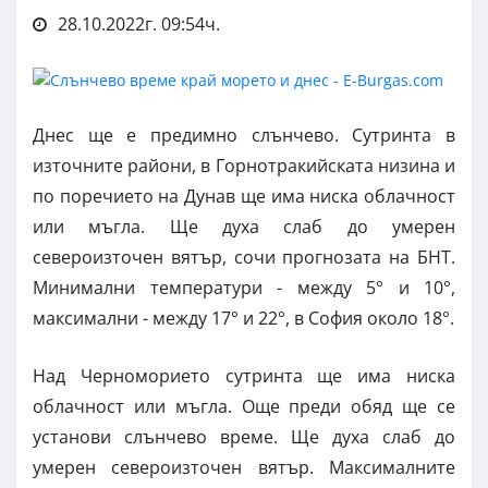
28.10.2022г. 09:54ч.
Днес ще е предимно слънчево. Сутринта в
източните райони, в Горнотракийската низина и
по поречието на Дунав ще има ниска облачност
или мъгла. Ще духа слаб до умерен
североизточен вятър, сочи прогнозата на БНТ.
Минимални температури - между 5° и 10°,
максимални - между 17° и 22°, в София около 18°.
Над Черноморието сутринта ще има ниска
облачност или мъгла. Още преди обяд ще се
установи слънчево време. Ще духа слаб до
умерен североизточен вятър. Максималните