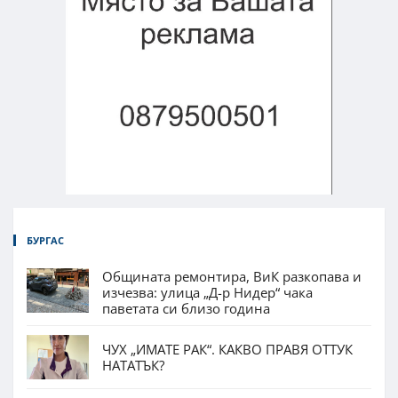
БУРГАС
Общината ремонтира, ВиК разкопава и
изчезва: улица „Д-р Нидер“ чака
паветата си близо година
ЧУХ „ИМАТЕ РАК“. КАКВО ПРАВЯ ОТТУК
НАТАТЪК?