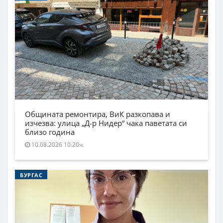
Общината ремонтира, ВиК разкопава и
изчезва: улица „Д-р Нидер“ чака паветата си
близо година
10.08.2026 10:20ч.
БУРГАС