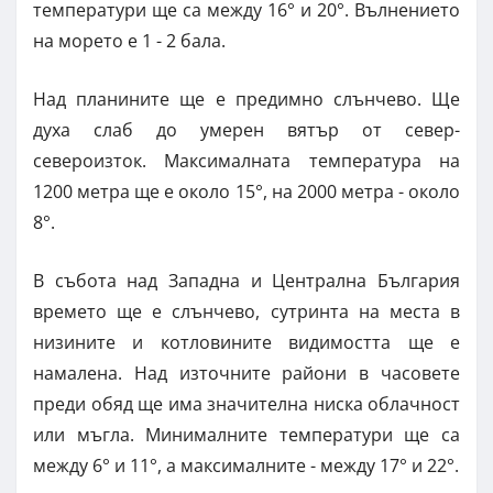
температури ще са между 16° и 20°. Вълнението
на морето е 1 - 2 бала.
Над планините ще е предимно слънчево. Ще
духа слаб до умерен вятър от север-
североизток. Максималната температура на
1200 метра ще е около 15°, на 2000 метра - около
8°.
В събота над Западна и Централна България
времето ще е слънчево, сутринта на места в
низините и котловините видимостта ще е
намалена. Над източните райони в часовете
преди обяд ще има значителна ниска облачност
или мъгла. Минималните температури ще са
между 6° и 11°, а максималните - между 17° и 22°.