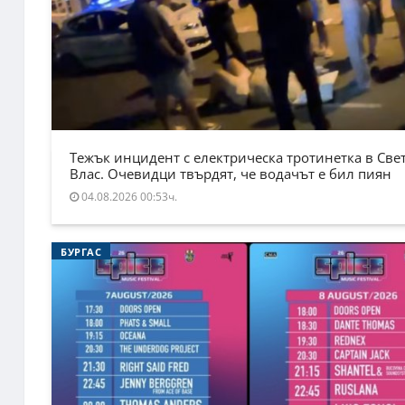
Тежък инцидент с електрическа тротинетка в Све
Влас. Очевидци твърдят, че водачът е бил пиян
04.08.2026 00:53ч.
БУРГАС