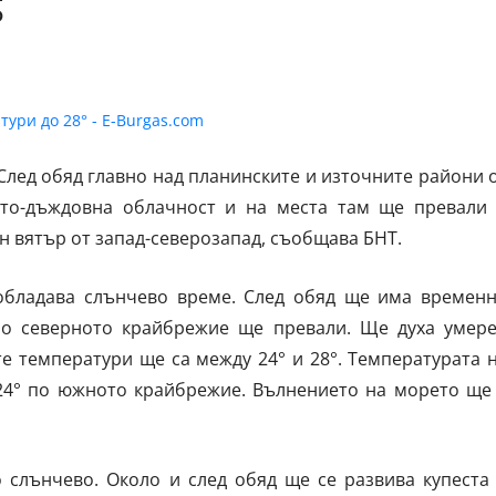
°
лед обяд главно над планинските и източните райони 
сто-дъждовна облачност и на места там ще превали
н вятър от запад-северозапад, съобщава БНТ.
бладава слънчево време. След обяд ще има времен
по северното крайбрежие ще превали. Ще духа умер
е температури ще са между 24° и 28°. Температурата 
 24° по южното крайбрежие. Вълнението на морето ще
 слънчево. Около и след обяд ще се развива купеста