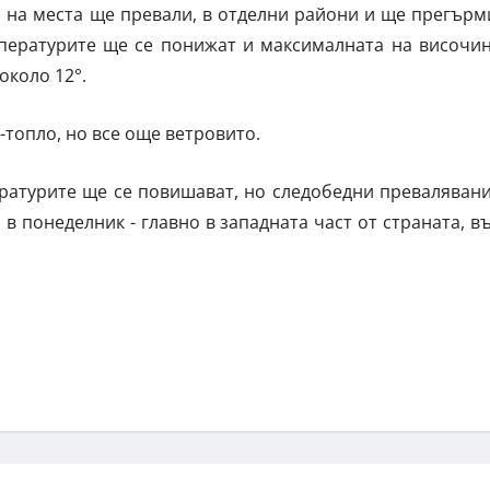
 на места ще превали, в отделни райони и ще прегърм
мпературите ще се понижат и максималната на височи
около 12°.
топло, но все още ветровито.
ратурите ще се повишават, но следобедни преваляван
 в понеделник - главно в западната част от страната, в