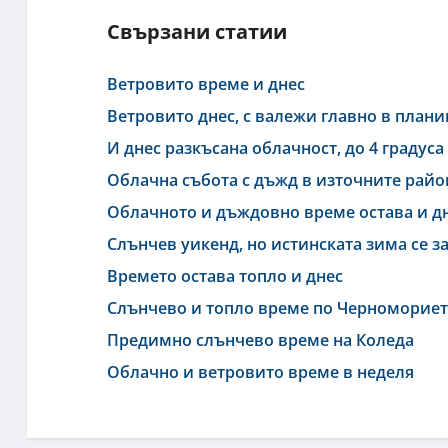
Свързани статии
Ветровито време и днес
Ветровито днес, с валежи главно в план
И днес разкъсана облачност, до 4 градуса
Облачна събота с дъжд в източните рай
Облачното и дъждовно време остава и д
Слънчев уикенд, но истинската зима се з
Времето остава топло и днес
Слънчево и топло време по Черноморие
Предимно слънчево време на Коледа
Облачно и ветровито време в неделя