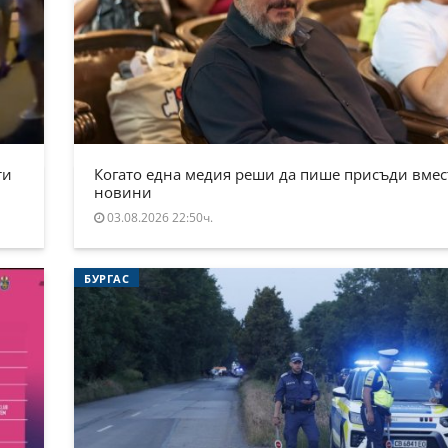
ти
Когато една медия реши да пише присъди вмес
новини
03.08.2026 22:50ч.
БУРГАС