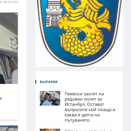
е всички
БЪЛГАРИЯ
Пеевски заснет на
а
редовен полет за
Истанбул. Остават
въпросите кой плаща и
каква е целта на
пътуването.