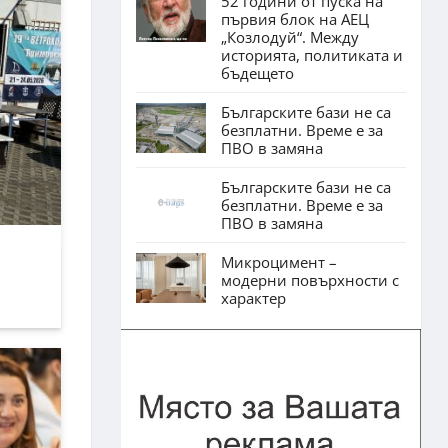
52 години от пуска на
първия блок на АЕЦ
„Козлодуй“. Между
историята, политиката и
бъдещето
Българските бази не са
безплатни. Време е за
ПВО в замяна
Българските бази не са
безплатни. Време е за
ПВО в замяна
Микроцимент –
модерни повърхности с
характер