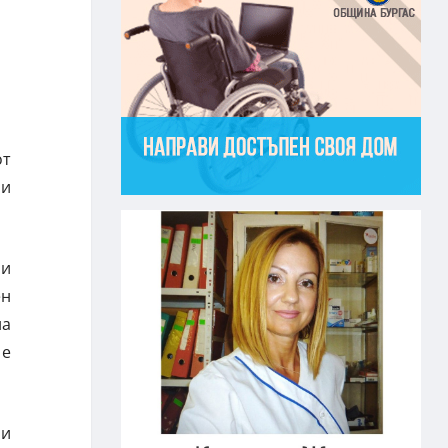
от
 и
ни
ен
на
 е
 и