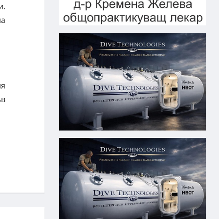
и.
на
ия
ъв