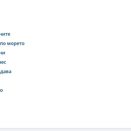
ините
 по морето
они
нес
адава
то