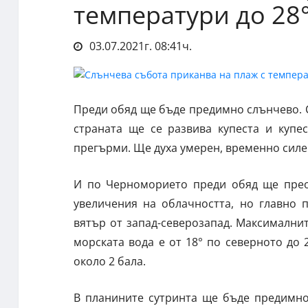
температури до 28
03.07.2021г. 08:41ч.
Преди обяд ще бъде предимно слънчево. С
страната ще се развива купеста и купе
прегърми. Ще духа умерен, временно силе
И по Черноморието преди обяд ще прео
увеличения на облачността, но главно 
вятър от запад-северозапад. Максималнит
морската вода е от 18° по северното до
около 2 бала.
В планините сутринта ще бъде предимно