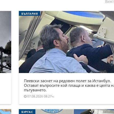
Вижт
БЪЛГАРИЯ
Пеевски заснет на редовен полет за Истанбул.
Остават въпросите кой плаща и каква е целта н
пътуването.
07.08.2026 08:27ч.
БУРГАС