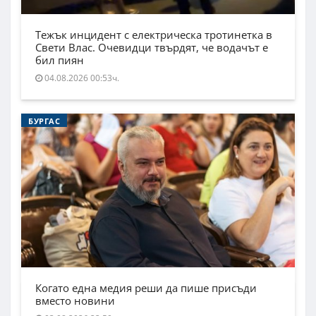
Тежък инцидент с електрическа тротинетка в
Свети Влас. Очевидци твърдят, че водачът е
бил пиян
04.08.2026 00:53ч.
БУРГАС
Когато една медия реши да пише присъди
вместо новини