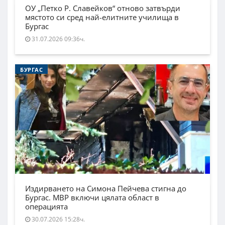
ОУ „Петко Р. Славейков“ отново затвърди
мястото си сред най-елитните училища в
Бургас
31.07.2026 09:36ч.
БУРГАС
Издирването на Симона Пейчева стигна до
Бургас. МВР включи цялата област в
операцията
30.07.2026 15:28ч.