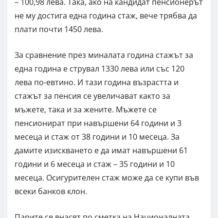
– 100,98 лева. Така, ако на кандидат пенсионерът
не му достига една година стаж, вече трябва да
плати почти 1450 лева.
За сравнение през миналата година стажът за
една година е струвал 1330 лева или със 120
лева по-евтино. И тази година възрастта и
стажът за пенсия се увеличават както за
мъжете, така и за жените. Мъжете се
пенсионират при навършени 64 години и 3
месеца и стаж от 38 години и 10 месеца. За
дамите изискването е да имат навършени 61
години и 6 месеца и стаж – 35 години и 10
месеца. Осигурителен стаж може да се купи във
всеки банков клон.
Парите се внасят по сметка на Националната