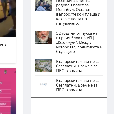
Пеевски заснет на
редовен полет за
Истанбул. Остават
въпросите кой плаща и
каква е целта на
пътуването.
52 години от пуска на
първия блок на АЕЦ
„Козлодуй“. Между
вети
историята, политиката и
н
бъдещето
Българските бази не са
безплатни. Време е за
ПВО в замяна
Българските бази не са
безплатни. Време е за
ПВО в замяна