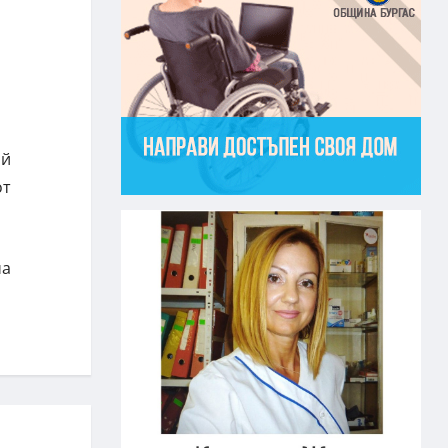
ий
от
ча