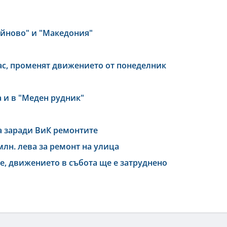
йново" и "Македония"
ас, променят движението от понеделник
 и в "Меден рудник"
а заради ВиК ремонтите
млн. лева за ремонт на улица
, движението в събота ще е затруднено