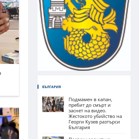
в
БЪЛГАРИЯ
Подмамен в капан,
пребит до смърт и
заснет на видео.
Жестокото убийство на
Георги Кузев разтърси
България