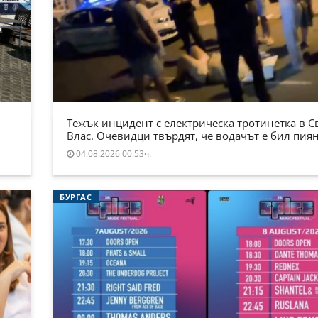
Тежък инцидент с електрическа тротинетка в С
Влас. Очевидци твърдят, че водачът е бил пия
04.08.2026 00:53ч.
БУРГАС