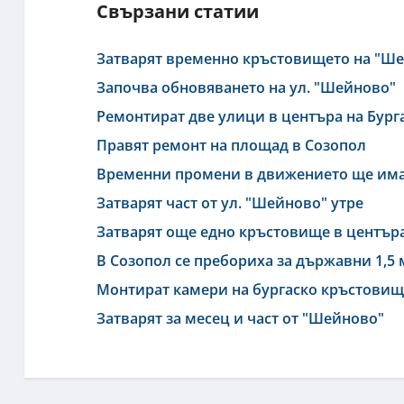
Свързани статии
Затварят временно кръстовището на "Ше
Започва обновяването на ул. "Шейново"
Ремонтират две улици в центъра на Бург
Правят ремонт на площад в Созопол
Временни промени в движението ще има
Затварят част от ул. "Шейново" утре
Затварят още едно кръстовище в център
В Созопол се пребориха за държавни 1,5 
Монтират камери на бургаско кръстовище
Затварят за месец и част от "Шейново"