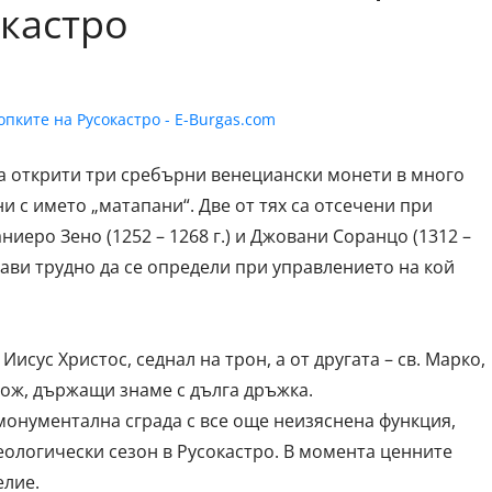
окастро
са открити три сребърни венециански монети в много
и с името „матапани“. Две от тях са отсечени при
иеро Зено (1252 – 1268 г.) и Джовани Соранцо (1312 –
прави трудно да се определи при управлението на кой
исус Христос, седнал на трон, а от другата – св. Марко,
дож, държащи знаме с дълга дръжка.
монументална сграда с все още неизяснена функция,
еологически сезон в Русокастро. В момента ценните
елие.