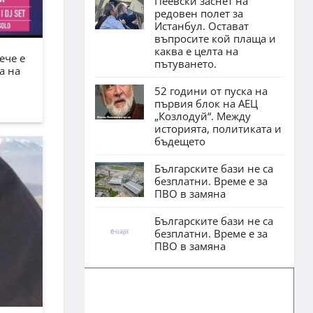
Пеевски заснет на
редовен полет за
Истанбул. Остават
въпросите кой плаща и
каква е целта на
ече е
пътуването.
а на
52 години от пуска на
първия блок на АЕЦ
„Козлодуй“. Между
историята, политиката и
бъдещето
Българските бази не са
безплатни. Време е за
ПВО в замяна
Българските бази не са
безплатни. Време е за
ПВО в замяна