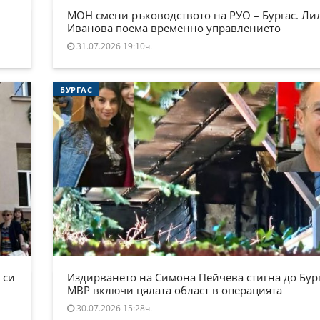
МОН смени ръководството на РУО – Бургас. Ли
Иванова поема временно управлението
31.07.2026 19:10ч.
БУРГАС
 си
Издирването на Симона Пейчева стигна до Бург
МВР включи цялата област в операцията
30.07.2026 15:28ч.