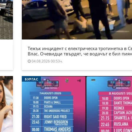
Тежък инцидент с електрическа тротинетка в С
Влас. Очевидци твърдят, че водачът е бил пия
04.08.2026 00:53ч.
БУРГАС