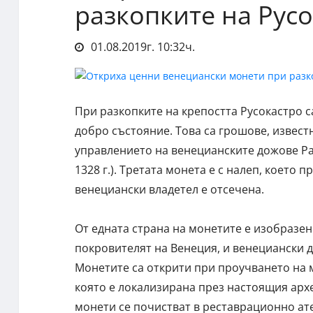
разкопките на Рус
01.08.2019г. 10:32ч.
При разкопките на крепостта Русокастро 
добро състояние. Това са грошове, известн
управлението на венецианските дожове Ран
1328 г.). Третата монета е с налеп, което 
венециански владетел е отсечена.
От едната страна на монетите е изобразен И
покровителят на Венеция, и венециански 
Монетите са открити при проучването на 
която е локализирана през настоящия арх
монети се почистват в реставрационно ат