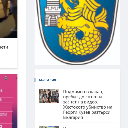
вети
н
БЪЛГАРИЯ
Подмамен в капан,
пребит до смърт и
заснет на видео.
Жестокото убийство на
Георги Кузев разтърси
България