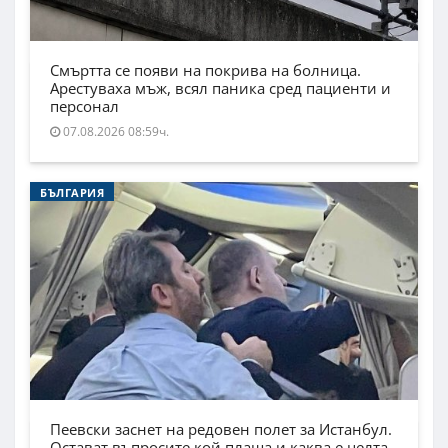
Смъртта се появи на покрива на болница.
Арестуваха мъж, всял паника сред пациенти и
персонал
07.08.2026 08:59ч.
БЪЛГАРИЯ
Пеевски заснет на редовен полет за Истанбул.
Остават въпросите кой плаща и каква е целта