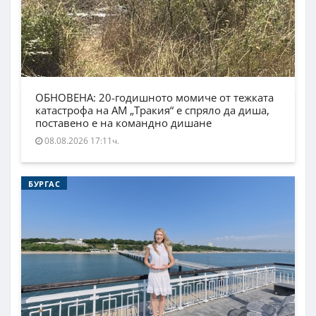
ОБНОВЕНА: 20-годишното момиче от тежката
катастрофа на АМ „Тракия“ е спряло да диша,
поставено е на командно дишане
08.08.2026 17:11ч.
БУРГАС