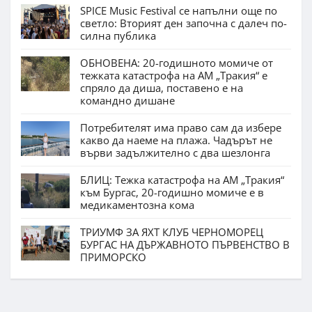
SPICE Music Festival се напълни още по
светло: Вторият ден започна с далеч по-
силна публика
ОБНОВЕНА: 20-годишното момиче от
тежката катастрофа на АМ „Тракия“ е
спряло да диша, поставено е на
командно дишане
Потребителят има право сам да избере
какво да наеме на плажа. Чадърът не
върви задължително с два шезлонга
БЛИЦ: Тежка катастрофа на АМ „Тракия“
към Бургас, 20-годишно момиче е в
медикаментозна кома
ТРИУМФ ЗА ЯХТ КЛУБ ЧЕРНОМОРЕЦ
БУРГАС НА ДЪРЖАВНОТО ПЪРВЕНСТВО В
ПРИМОРСКО