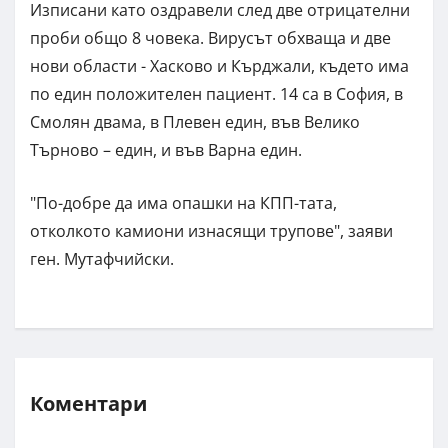
Изписани като оздравели след две отрицателни
проби общо 8 човека. Вирусът обхваща и две
нови области - Хасково и Кърджали, където има
по един положителен пациент. 14 са в София, в
Смолян двама, в Плевен един, във Велико
Търново – един, и във Варна един.
"По-добре да има опашки на КПП-тата,
отколкото камиони изнасящи трупове", заяви
ген. Мутафчийски.
Коментари