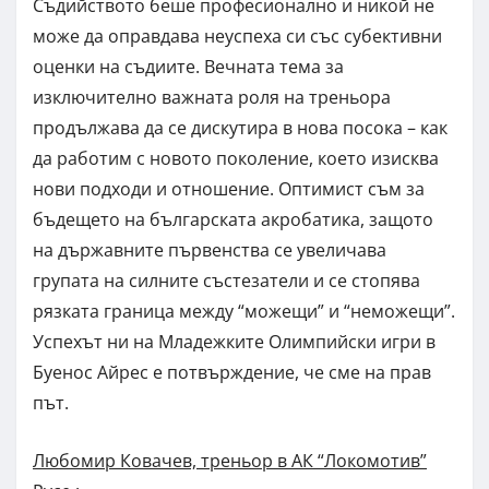
Съдийството беше професионално и никой не
може да оправдава неуспеха си със субективни
оценки на съдиите. Вечната тема за
изключително важната роля на треньора
продължава да се дискутира в нова посока – как
да работим с новото поколение, което изисква
нови подходи и отношение. Оптимист съм за
бъдещето на българската акробатика, защото
на държавните първенства се увеличава
групата на силните състезатели и се стопява
рязката граница между “можещи” и “неможещи”.
Успехът ни на Младежките Олимпийски игри в
Буенос Айрес е потвърждение, че сме на прав
път.
Любомир Ковачев, треньор в АК “Локомотив”