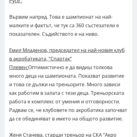
Русе :
Вървим напред. Това е шампионат на най-
малките и фактът, че тук са 360 състезатели е
показателен. Съдийството е на ниво.
Емил Младенов, председател на най-новия клуб
в акробатиката, “Спартак”
Плевен:
Оптимистично е да видиш толкова
много деца на шампионата. Показват развитие
и това се дължи на треньорите. Много зависи
как работим в залата с тези деца. Треньорската
работа е комплекс от умения и отговорности.
Радвам се, че клубовете по акробатика започват
да се обединяват в името на общото развитие.
Женя Станева, старши треньор на СКА “Акро