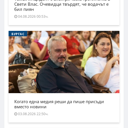
Свети Влас. Очевидци твърдят, че водачът е
бил пиян
04.08.2026 00:53ч.
БУРГАС
Когато една медия реши да пише присъди
вместо новини
03.08.2026 22:50ч.