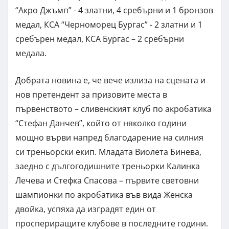
“Акро Джъмп” - 4 златни, 4 сребърни и 1 бронзов
медал, КСА “Черноморец Бургас” - 2 златни и 1
сребърен медал, КСА Бургас – 2 сребърни
медала.
Добрата новина е, че вече излиза на сцената и
нов претендент за призовите места в
първенството – сливенският клуб по акробатика
“Стефан Данчев”, който от няколко години
мощно върви напред благодарение на силния
си треньорски екип. Младата Виолета Бинева,
заедно с дългогодишните треньорки Калинка
Лечева и Стефка Спасова – първите световни
шампионки по акробатика във вида Женска
двойка, успяха да изградят един от
проспериращите клубове в последните години.