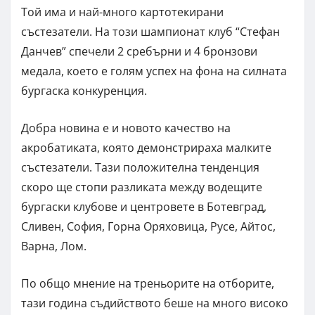
Той има и най-много картотекирани
състезатели. На този шампионат клуб “Стефан
Данчев” спечели 2 сребърни и 4 бронзови
медала, което е голям успех на фона на силната
бургаска конкуренция.
Добра новина е и новото качество на
акробатиката, която демонстрираха малките
състезатели. Тази положителна тенденция
скоро ще стопи разликата между водещите
бургаски клубове и центровете в Ботевград,
Сливен, София, Горна Оряховица, Русе, Айтос,
Варна, Лом.
По общо мнение на треньорите на отборите,
тази година съдийството беше на много високо