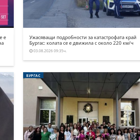
е е
Ужасяващи подробности за катастрофата край
на
Бургас: колата се е движила с около 220 км/ч
03.08.2026 09:35ч.
БУРГАС