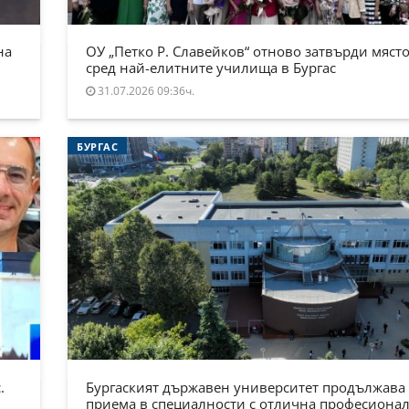
на
ОУ „Петко Р. Славейков“ отново затвърди място
сред най-елитните училища в Бургас
31.07.2026 09:36ч.
БУРГАС
.
Бургаският държавен университет продължава
приема в специалности с отлична професиона