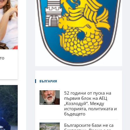
то
БЪЛГАРИЯ
52 години от пуска на
първия блок на АЕЦ
„Козлодуй“. Между
историята, политиката и
бъдещето
Българските бази не са