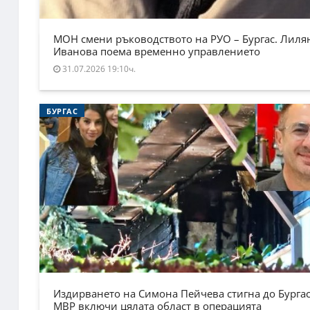
МОН смени ръководството на РУО – Бургас. Лиля
Иванова поема временно управлението
31.07.2026 19:10ч.
БУРГАС
Издирването на Симона Пейчева стигна до Бургас
МВР включи цялата област в операцията