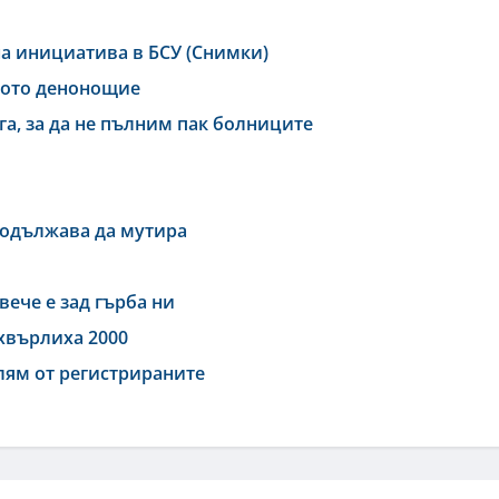
а инициатива в БСУ (Снимки)
дното денонощие
га, за да не пълним пак болниците
родължава да мутира
вече е зад гърба ни
дхвърлиха 2000
олям от регистрираните