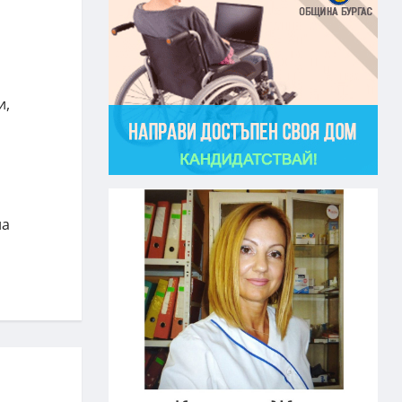
и,
на