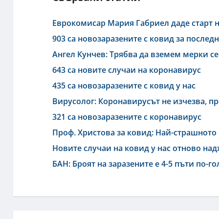
Еврокомисар Мария Габриел даде старт н
903 са новозаразените с ковид за после
Ангел Кунчев: Трябва да вземем мерки се
643 са новите случаи на коронавирус
435 са новозаразените с ковид у нас
Вирусолог: Коронавирусът не изчезва, п
321 са новозаразените с коронавирус
Проф. Христова за ковид: Най-страшното 
Новите случаи на ковид у нас отново на
БАН: Броят на заразените е 4-5 пъти по-г