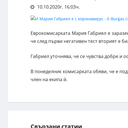
10.10.2020г. 16:03ч.
Еврокомисарката Мария Габриел е заразен
че след първи негативен тест вторият е б
Габриел уточнява, че се чувства добре и о
В понеделник комисарката обяви, че е под
член на екипа ѝ.
Свързани статии