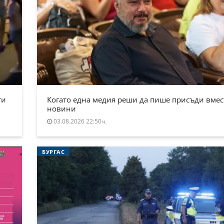
ти
Когато една медия реши да пише присъди вмес
новини
03.08.2026 22:50ч.
БУРГАС