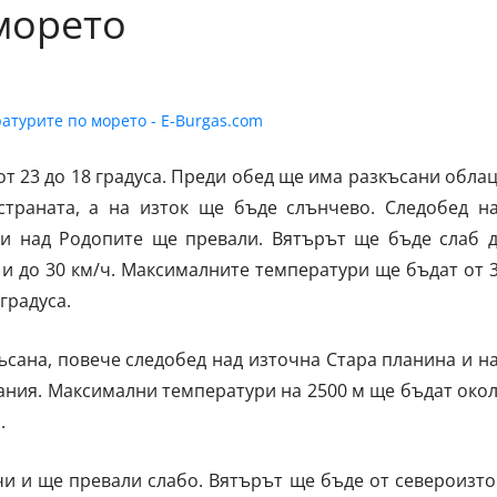
морето
т 23 до 18 градуса. Преди обед ще има разкъсани обла
страната, а на изток ще бъде слънчево. Следобед н
и над Родопите ще превали. Вятърът ще бъде слаб 
 и до 30 км/ч. Максималните температури ще бъдат от 
градуса.
сана, повече следобед над източна Стара планина и н
ания. Максимални температури на 2500 м ще бъдат око
.
и и ще превали слабо. Вятърът ще бъде от североизто