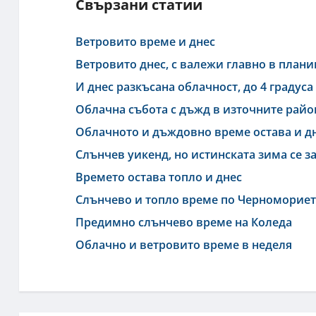
Свързани статии
Ветровито време и днес
Ветровито днес, с валежи главно в план
И днес разкъсана облачност, до 4 градуса
Облачна събота с дъжд в източните рай
Облачното и дъждовно време остава и д
Слънчев уикенд, но истинската зима се з
Времето остава топло и днес
Слънчево и топло време по Черноморие
Предимно слънчево време на Коледа
Облачно и ветровито време в неделя