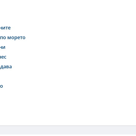
ините
 по морето
они
нес
адава
то