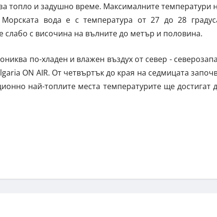
за топло и задушно време. Максималните температури 
 Морската вода е с температура от 27 до 28 градус
 слабо с височина на вълните до метър и половина.
никва по-хладен и влажен въздух от север - северозап
aria ON AIR. От четвъртък до края на седмицата започ
ционно най-топлите места температурите ще достигат 