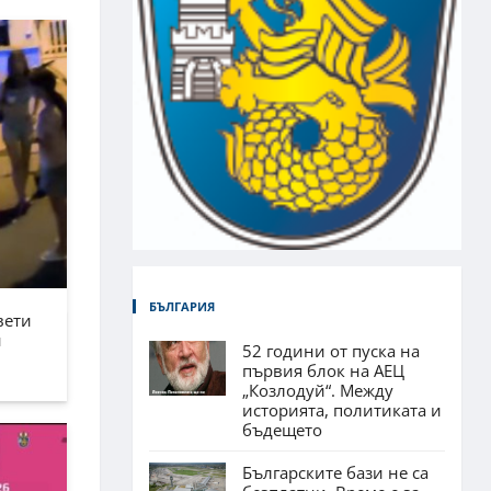
БЪЛГАРИЯ
вети
н
52 години от пуска на
първия блок на АЕЦ
„Козлодуй“. Между
историята, политиката и
бъдещето
Българските бази не са