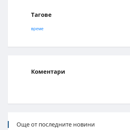
Тагове
време
Коментари
Още от последните новини