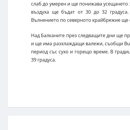
слаб до умерен и ще понижава усещането 
въздуха ще бъдат от 30 до 32 градуса.
Вълнението по северното крайбрежие ще е
Над Балканите през следващите дни ще про
и ще има разхлаждащи валежи, съобщи Bulg
период със сухо и горещо време. В тради
39 градуса.