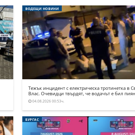
ВОДЕЩИ НОВИНИ
Тежък инцидент с електрическа тротинетка в С
Влас. Очевидци твърдят, че водачът е бил пия
04.08.2026 00:53ч.
БУРГАС