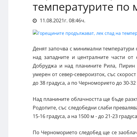
температурите по 
11.08.2021г. 08:46ч.
Денят започва с минимални температури о
над западните и централните части от 
Добруджа и над планините Рила, Пирин 
умерен от север-североизток, със скорост
до 38 градуса, а по Черноморието до 30-32 
Над планините облачността ще бъде разкъ
Родопите, със следобедни слаби преваляв
15-16 градуса, а на 1500 м - до 21-23 градуса
По Черноморието следобед ще се заоблач