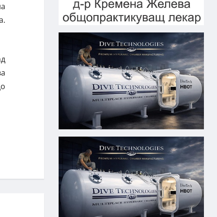
на
а.
ад
ва
до