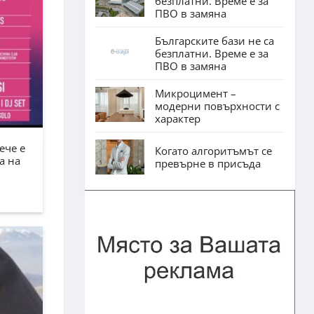
безплатни. Време е за
ПВО в замяна
Българските бази не са
безплатни. Време е за
ПВО в замяна
Микроцимент –
модерни повърхности с
характер
ече е
Когато алгоритъмът се
а на
превърне в присъда