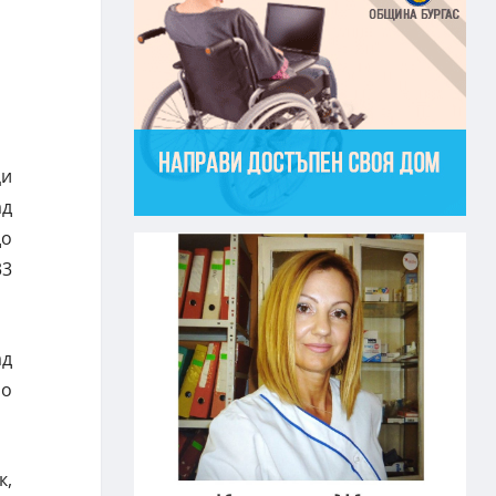
ци
ад
до
33
ад
ло
к,