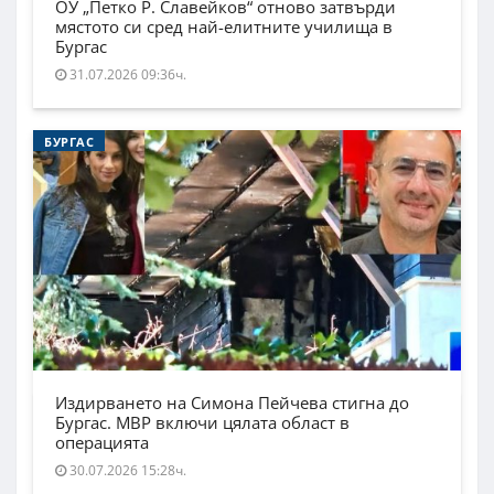
ОУ „Петко Р. Славейков“ отново затвърди
мястото си сред най-елитните училища в
Бургас
31.07.2026 09:36ч.
БУРГАС
Издирването на Симона Пейчева стигна до
Бургас. МВР включи цялата област в
операцията
30.07.2026 15:28ч.