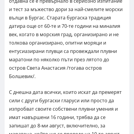
отдавна се е превърнало в сериозно изпитание
и тест за мъжество дори за най-смелите морски
вълци в Бургас. Старата бургаска традиция
датира още от 60-те и 70-те години на миналия
век, когато в морския град, организирано и не
толкова организирано, опитни моряци и
ентусиазирани плувци са провеждали плувни
маратони по няколко пъти през лятото до
остров Света Анастасия /тогава остров
Болшевик/.
С днешна дата всички, които искат да премерят
сили с други бургаски гларуси или просто да
изпробват своите собствени плувни умения и
имат навършени 16 години, трябва да се
запишат до 8-ми август, включително, за
маратона, който ще се проведе на 10-то август