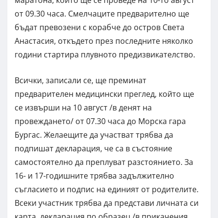
от 09.30 часа. Смелчаците предварително ще
бъдат превозени с корабче до остров Света
Анастасия, откъдето през последните няколко
години стартира плувното предизвикателство.
Всички, записали се, ще преминат
предварителен медицински преглед, който ще
се извърши на 10 август /в денят на
провеждането/ от 07.30 часа до Морска гара
Бургас. Желаещите да участват трябва да
подпишат декларация, че са в състояние
самостоятелно да преплуват разстоянието. За
16- и 17-годишните трябва задължително
съгласието и подпис на единият от родителите.
Всеки участник трябва да представи личната си
карта, декларация по образец /в прикачения