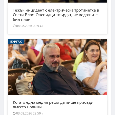
Тежък инцидент с електрическа тротинетка в
Свети Влас. Очевидци твърдят, че водачът е
бил пиян
04.08.2026 00:53ч.
БУРГАС
Когато една медия реши да пише присъди
вместо новини
03.08.2026 22:50ч.