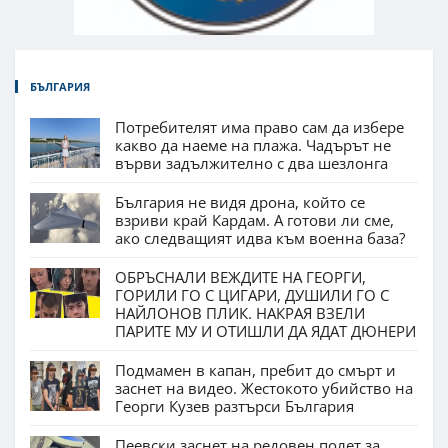
БЪЛГАРИЯ
Потребителят има право сам да избере
какво да наеме на плажа. Чадърът не
върви задължително с два шезлонга
България не видя дрона, който се
взриви край Кардам. А готови ли сме,
ако следващият идва към военна база?
ОБРЪСНАЛИ ВЕЖДИТЕ НА ГЕОРГИ,
ГОРИЛИ ГО С ЦИГАРИ, ДУШИЛИ ГО С
НАЙЛОНОВ ПЛИК. НАКРАЯ ВЗЕЛИ
ПАРИТЕ МУ И ОТИШЛИ ДА ЯДАТ ДЮНЕРИ
Подмамен в капан, пребит до смърт и
заснет на видео. Жестокото убийство на
Георги Кузев разтърси България
Пеевски заснет на редовен полет за