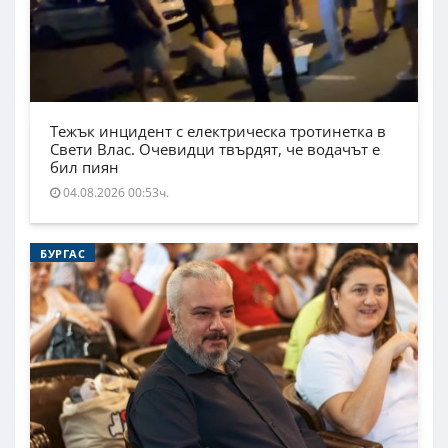
Тежък инцидент с електрическа тротинетка в
Свети Влас. Очевидци твърдят, че водачът е
бил пиян
04.08.2026 00:53ч.
БУРГАС