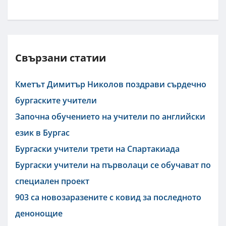
Свързани статии
Кметът Димитър Николов поздрави сърдечно
бургаските учители
Започна обучението на учители по английски
език в Бургас
Бургаски учители трети на Спартакиада
Бургаски учители на първолаци се обучават по
специален проект
903 са новозаразените с ковид за последното
денонощие