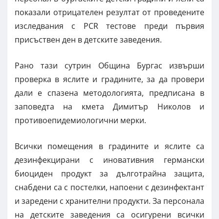
показали отрицателен резултат от проведените
изследвания с PCR тестове преди първия
присъствен ден в детските заведения.
Рано тази сутрин Община Бургас извърши
проверка в яслите и градините, за да провери
дали е спазена методологията, предписана в
заповедта на кмета Димитър Николов и
противоепидемиологични мерки.
Всички помещения в градините и яслите са
дезинфекцирани с иновативния германски
биоциден продукт за дълготрайна защита,
снабдени са с постелки, напоени с дезинфектант
и заредени с хранителни продукти. За персонала
на детските заведения са осигурени всички