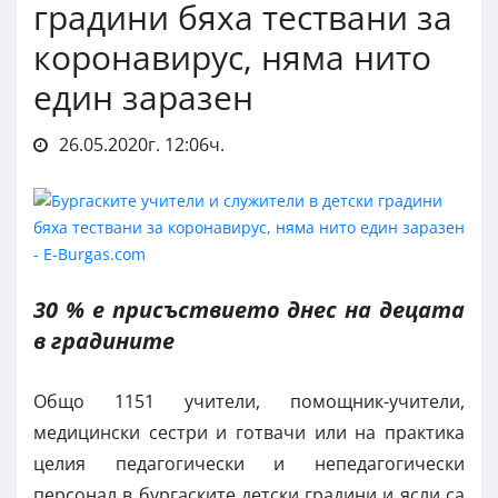
градини бяха тествани за
коронавирус, няма нито
един заразен
26.05.2020г. 12:06ч.
30 % е присъствието днес на децата
в градините
Общо 1151 учители, помощник-учители,
медицински сестри и готвачи или на практика
целия педагогически и непедагогически
персонал в бургаските детски градини и ясли са