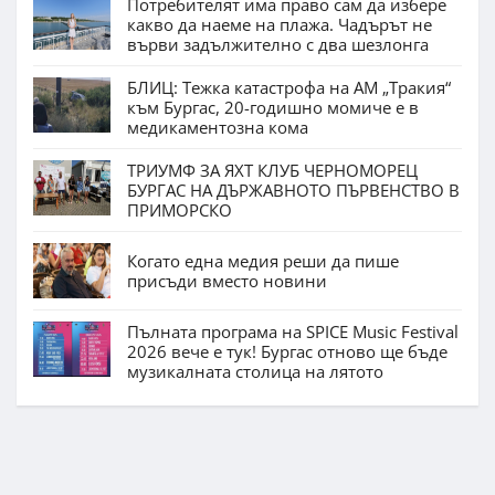
Потребителят има право сам да избере
какво да наеме на плажа. Чадърът не
върви задължително с два шезлонга
БЛИЦ: Тежка катастрофа на АМ „Тракия“
към Бургас, 20-годишно момиче е в
медикаментозна кома
ТРИУМФ ЗА ЯХТ КЛУБ ЧЕРНОМОРЕЦ
БУРГАС НА ДЪРЖАВНОТО ПЪРВЕНСТВО В
ПРИМОРСКО
Когато една медия реши да пише
присъди вместо новини
Пълната програма на SPICE Music Festival
2026 вече е тук! Бургас отново ще бъде
музикалната столица на лятото