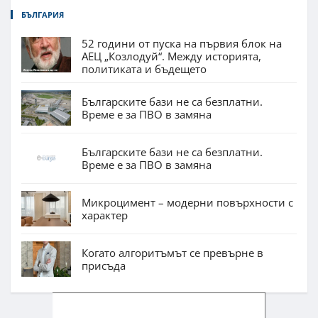
БЪЛГАРИЯ
52 години от пуска на първия блок на
АЕЦ „Козлодуй“. Между историята,
политиката и бъдещето
Българските бази не са безплатни.
Време е за ПВО в замяна
Българските бази не са безплатни.
Време е за ПВО в замяна
Микроцимент – модерни повърхности с
характер
Когато алгоритъмът се превърне в
присъда