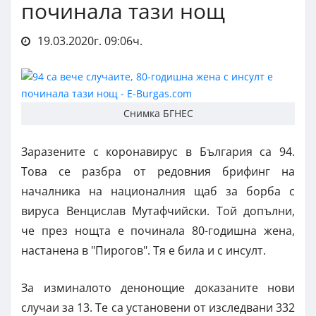
починала тази нощ
19.03.2020г. 09:06ч.
Снимка БГНЕС
Заразените с коронавирус в България са 94.
Това се разбра от редовния брифинг на
началника на националния щаб за борба с
вируса Венцислав Мутафчийски. Той допълни,
че през нощта е починала 80-годишна жена,
настанена в "Пирогов". Тя е била и с инсулт.
За изминалото денонощие доказаните нови
случаи за 13. Те са установени от изследвани 332