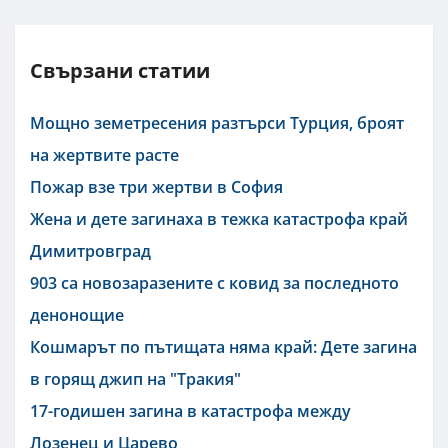
Свързани статии
Мощно земетресения разтърси Турция, броят
на жертвите расте
Пожар взе три жертви в София
Жена и дете загинаха в тежка катастрофа край
Димитровград
903 са новозаразените с ковид за последното
денонощие
Кошмарът по пътищата няма край: Дете загина
в горящ джип на "Тракия"
17-годишен загина в катастрофа между
Лозенец и Царево