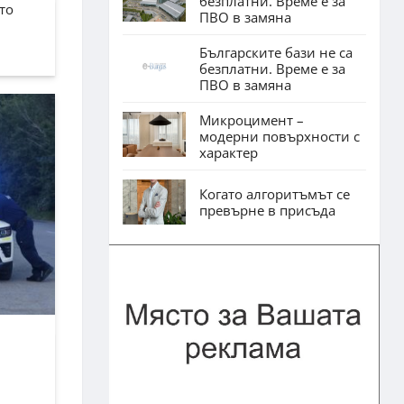
безплатни. Време е за
то
ПВО в замяна
Българските бази не са
безплатни. Време е за
ПВО в замяна
Микроцимент –
модерни повърхности с
характер
Когато алгоритъмът се
превърне в присъда