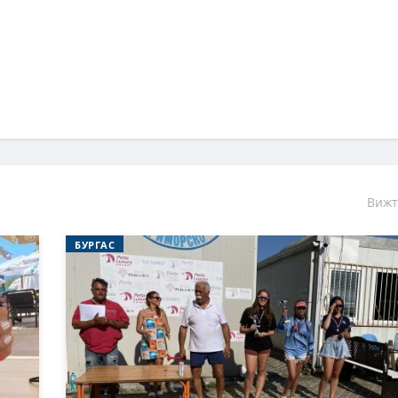
Вижт
БУРГАС