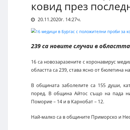
ковид през послед
20.11.2020г. 14:27ч.
239 са новите случаи в областта
16 са новозаразените с коронавирус меди
областта са 239, става ясно от бюлетина н
В общината заболелите са 155 души, ка
поред. В община Айтос също на пада ни
Поморие – 14 и в Карнобат – 12.
Най-малко са в общините Приморско и Нес