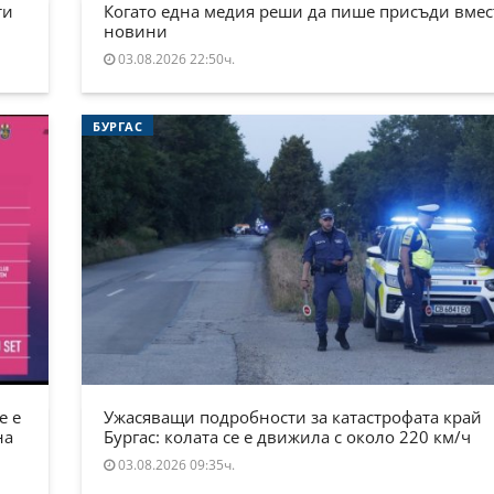
ти
Когато една медия реши да пише присъди вмес
новини
03.08.2026 22:50ч.
БУРГАС
е е
Ужасяващи подробности за катастрофата край
на
Бургас: колата се е движила с около 220 км/ч
03.08.2026 09:35ч.