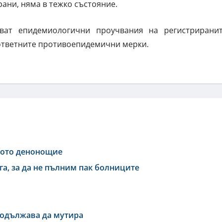
ани, няма в тежко състояние.
ват епидемиологични проучвания на регистрирани
ответните противоепидемични мерки.
дното денонощие
га, за да не пълним пак болниците
родължава да мутира