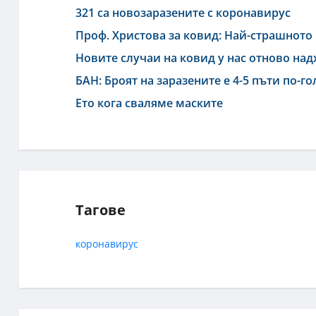
321 са новозаразените с коронавирус
Проф. Христова за ковид: Най-страшното 
Новите случаи на ковид у нас отново на
БАН: Броят на заразените е 4-5 пъти по-г
Ето кога сваляме маските
Тагове
коронавирус