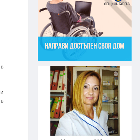
 в
ни
 в