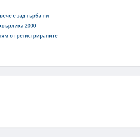
вече е зад гърба ни
дхвърлиха 2000
олям от регистрираните