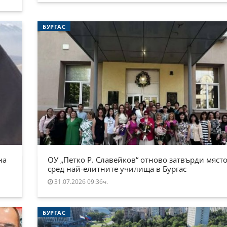
БУРГАС
на
ОУ „Петко Р. Славейков“ отново затвърди място
сред най-елитните училища в Бургас
31.07.2026 09:36ч.
БУРГАС