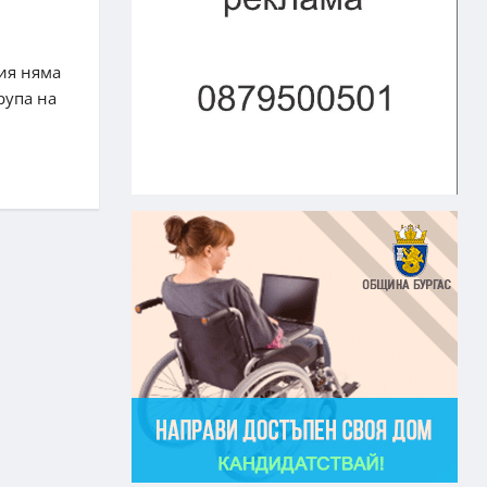
ия няма
рупа на