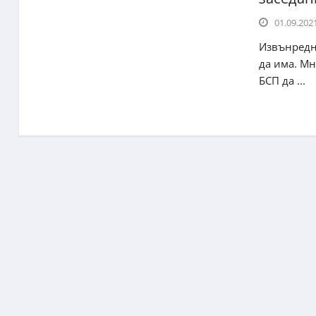
01.09.2021
Извънредн
да има. М
БСП да ...