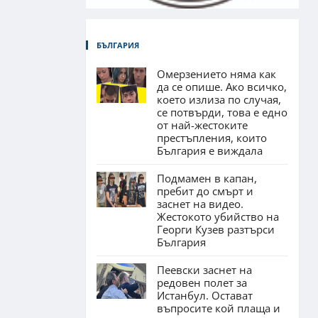
БЪЛГАРИЯ
Омерзението няма как
да се опише. Ако всичко,
което излиза по случая,
се потвърди, това е едно
от най-жестоките
престъпления, които
България е виждала
Подмамен в капан,
пребит до смърт и
заснет на видео.
Жестокото убийство на
Георги Кузев разтърси
България
Пеевски заснет на
редовен полет за
Истанбул. Остават
въпросите кой плаща и