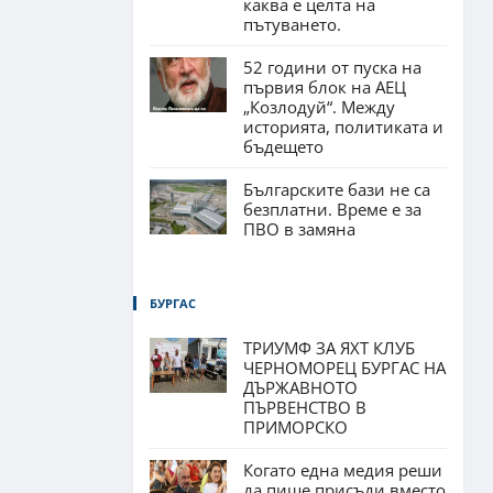
каква е целта на
пътуването.
52 години от пуска на
първия блок на АЕЦ
„Козлодуй“. Между
историята, политиката и
бъдещето
Българските бази не са
безплатни. Време е за
ПВО в замяна
БУРГАС
ТРИУМФ ЗА ЯХТ КЛУБ
ЧЕРНОМОРЕЦ БУРГАС НА
ДЪРЖАВНОТО
ПЪРВЕНСТВО В
ПРИМОРСКО
Когато една медия реши
да пише присъди вместо