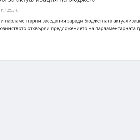
г. 12:53ч.
и парламентарни заседания заради бюджетната актуализац
нозинството отхвърли предложението на парламентарната г