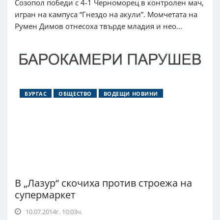
Созопол победи с 4-1 Черноморец в контролен мач,
игран на кампуса “Гнездо на акули”. Момчетата на
Румен Димов отнесоха твърде младия и нео...
БУРГАС
ОБЩЕСТВО
ВОДЕЩИ НОВИНИ
В „Лазур“ скочиха против строежа на
супермаркет
10.07.2014г. 10:03ч.