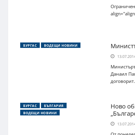
Ограничени
align="alig
Министъ
БУРГАС
ВОДЕЩИ НОВИНИ
13.07.2014
Министъръ
Данаил Па
договорит.
Ново об
БУРГАС
БЪЛГАРИЯ
„Българ
ВОДЕЩИ НОВИНИ
13.07.2014
От понеде