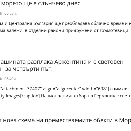
 морето ще е слънчево днес
г. 05:58ч.
на и Централна България ще преобладава облачно време и 
има валежи, в отделни райони придружени от гръмотевици.
ашината разплака Аржентина и е световен
 за четвърти път!
г. 05:49ч.
="attachment_77407" align="aligncenter" width="638"] снимка:
etty Images[/caption] Националният отбор на Германия е свето
 нова схема на преместваемите обекти в Мор