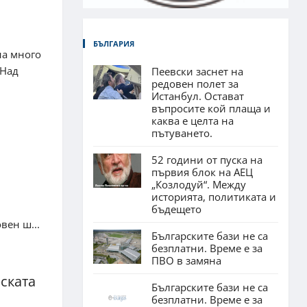
БЪЛГАРИЯ
на много
 Над
Пеевски заснет на
редовен полет за
Истанбул. Остават
въпросите кой плаща и
каква е целта на
пътуването.
52 години от пуска на
първия блок на АЕЦ
„Козлодуй“. Между
историята, политиката и
бъдещето
вен ш...
Българските бази не са
безплатни. Време е за
ПВО в замяна
ската
Българските бази не са
безплатни. Време е за