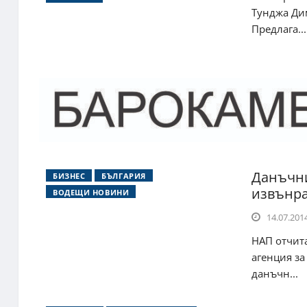
Тунджа Ди
Предлага...
Данъчни
БИЗНЕС
БЪЛГАРИЯ
извънра
ВОДЕЩИ НОВИНИ
14.07.2014
НАП отчита
агенция за
данъчн...