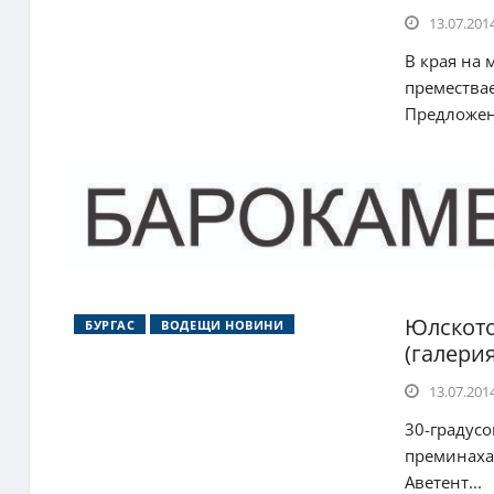
13.07.2014
В края на 
премествае
Предложени
Юлското
БУРГАС
ВОДЕЩИ НОВИНИ
(галерия
13.07.2014
30-градусо
преминаха 
Аветент...