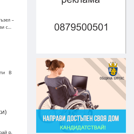
ъзел –
 с...
оти В
и)
рай р.