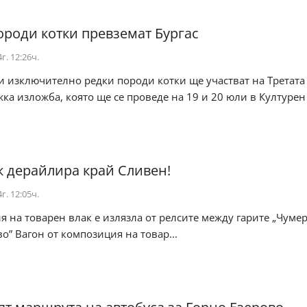
ороди котки превземат Бургас
г. 12:26ч.
 изключително редки породи котки ще участват на Третата
а изложба, която ще се проведе на 19 и 20 юли в Културен
к дерайлира край Сливен!
г. 12:05ч.
 на товарен влак е излязла от релсите между гарите „Чумер
о” Вагон от композиция на товар...