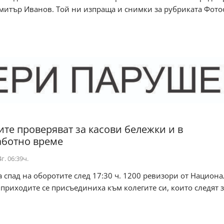
митър Иванов. Той ни изпраща и снимки за рубриката Фото
те проверяват за касови бележки и в
ботно време
г. 06:39ч.
 спад на оборотите след 17:30 ч. 1200 ревизори от Национ
 приходите се присъединиха към колегите си, които следят 