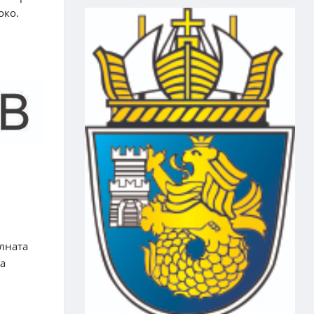
око.
алната
за