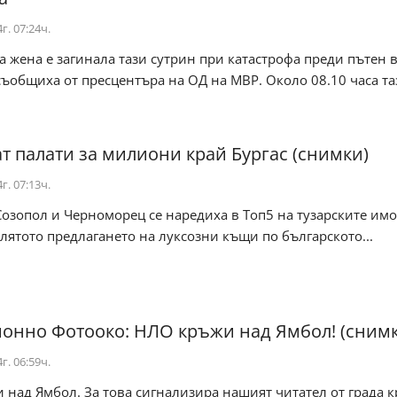
г. 07:24ч.
 жена е загинала тази сутрин при катастрофа преди пътен в
ъобщиха от пресцентъра на ОД на МВР. Около 08.10 часа тази
т палати за милиони край Бургас (снимки)
г. 07:13ч.
Созопол и Черноморец се наредиха в Топ5 на тузарските им
 лятото предлагането на луксозни къщи по българското...
онно Фотооко: НЛО кръжи над Ямбол! (снимк
г. 06:59ч.
над Ямбол. За това сигнализира нашият читател от града к