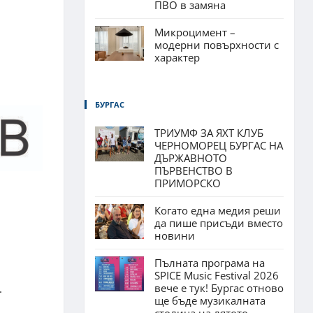
ПВО в замяна
Микроцимент –
модерни повърхности с
характер
БУРГАС
ТРИУМФ ЗА ЯХТ КЛУБ
ЧЕРНОМОРЕЦ БУРГАС НА
ДЪРЖАВНОТО
ПЪРВЕНСТВО В
ПРИМОРСКО
Когато една медия реши
да пише присъди вместо
новини
Пълната програма на
SPICE Music Festival 2026
вече е тук! Бургас отново
.
ще бъде музикалната
столица на лятото