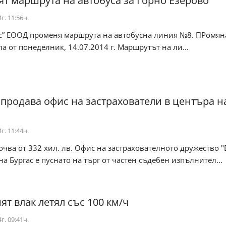
т маршрута на автобуса за Горно Езерово
г. 11:56ч.
с” ЕООД променя маршрута на автобусна линия №8. ПРомян
ла от понеделник, 14.07.2014 г. Маршрутът на ли...
 продава офис на застрахователи в центъра н
г. 11:44ч.
очва от 332 хил. лв. Офис на застрахователното дружество "
на Бургас е пуснато на търг от частен съдебен изпълнител...
ят влак летял със 100 км/ч
г. 09:41ч.