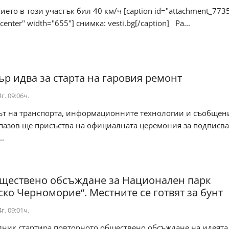
ето в този участък бил 40 км/ч [caption id="attachment_773
ncenter" width="655"] снимка: vesti.bg[/caption] Ра...
р идва за старта на гаровия ремонт
г. 09:06ч.
т на транспорта, информационните технологии и съобщен
пазов ще присъства на официалната церемония за подписва
..
ществено обсъждане за Национален парк
ско Черноморие“. Местните се готвят за бунт
г. 09:01ч.
лник стартира повторното обществено обсъждане на идеята