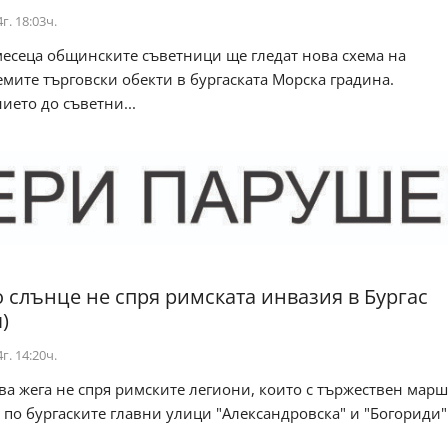
г. 18:03ч.
месеца общинските съветници ще гледат нова схема на
мите търговски обекти в бургаската Морска градина.
ето до съветни...
 слънце не спря римската инвазия в Бургас
)
г. 14:20ч.
ва жега не спря римските легиони, които с тържествен марш
по бургаските главни улици "Александровска" и "Богориди"