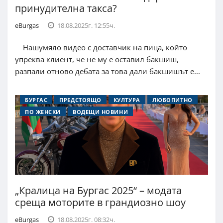
принудителна такса?
eBurgas
18.08.2025г. 12:55ч.
Нашумяло видео с доставчик на пица, който
упреква клиент, че не му е оставил бакшиш,
разпали отново дебата за това дали бакшишът е...
БУРГАС
ПРЕДСТОЯЩО
КУЛТУРА
ЛЮБОПИТНО
ПО ЖЕНСКИ
ВОДЕЩИ НОВИНИ
„Кралица на Бургас 2025“ – модата
среща моторите в грандиозно шоу
eBurgas
18.08.2025г. 08:32ч.