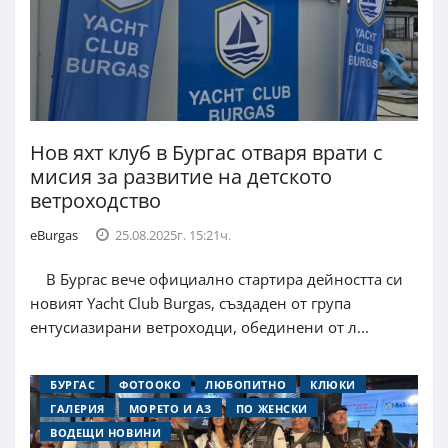
Нов яхт клуб в Бургас отваря врати с
мисия за развитие на детското
ветроходство
eBurgas
25.08.2025г. 15:21ч.
В Бургас вече официално стартира дейността си
новият Yacht Club Burgas, създаден от група
ентусиазирани ветроходци, обединени от л...
БУРГАС
ФОТООКО
ЛЮБОПИТНО
КЛЮКИ
ГАЛЕРИЯ
МОРЕТО И АЗ
ПО ЖЕНСКИ
ВОДЕЩИ НОВИНИ