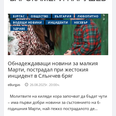
БУРГАС
ОБЩЕСТВО
БЪЛГАРИЯ
ЛЮБОПИТНО
ВОДЕЩИ НОВИНИ
ИНЦИДЕНТИ
НЕСЕБЪР
ЗДРАВЕ
Обнадеждаващи новини за малкия
Марти, пострадал при жестокия
инцидент в Слънчев бряг
eBurgas
26.08.2025г. 20:00ч.
Молитвите на хиляди хора започват да бъдат чути
– има първи добри новини за състоянието на 6-
годишния Марти, най-тежко пострадалото де...