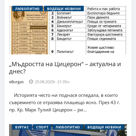
ЛЮБОПИТНО
ВОДЕЩИ НОВИНИ
„Мъдростта на Цицерон“ – актуална и
днес?
eBurgas
25.08.2025г. 21:35ч.
Историята често ни поднася огледала, в които
съвремието се отразява плашещо ясно. През 43 г.
пр. Хр. Марк Тулий Цицерон – ри...
БУРГАС
СПОРТ
ЛЮБОПИТНО
ВОДЕЩИ НОВИНИ