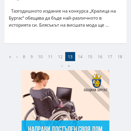
Тазгодишното издание на конкурса „Кралица на
Бургас“ обещава да бъде най-различното в
историята си. Блясъкът на висшата мода ще ...
«
‹
8
9
10
11
12
13
14
15
16
17
18
›
»