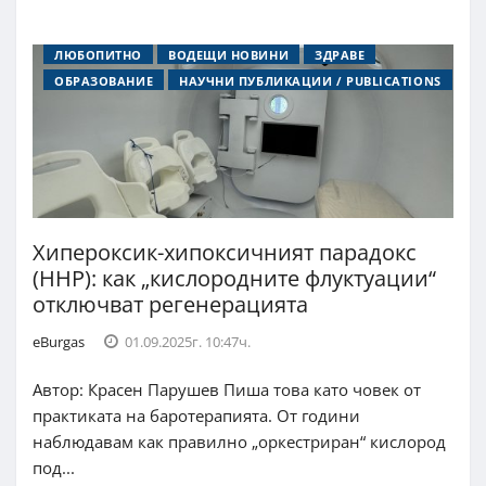
ЛЮБОПИТНО
ВОДЕЩИ НОВИНИ
ЗДРАВЕ
ОБРАЗОВАНИЕ
НАУЧНИ ПУБЛИКАЦИИ / PUBLICATIONS
Хипероксик-хипоксичният парадокс
(HHP): как „кислородните флуктуации“
отключват регенерацията
eBurgas
01.09.2025г. 10:47ч.
Автор: Красен Парушев Пиша това като човек от
практиката на баротерапията. От години
наблюдавам как правилно „оркестриран“ кислород
под...