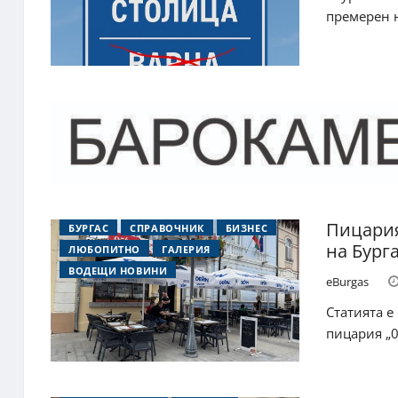
премерен н
Пицария
БУРГАС
СПРАВОЧНИК
БИЗНЕС
на Бург
ЛЮБОПИТНО
ГАЛЕРИЯ
ВОДЕЩИ НОВИНИ
eBurgas
Статията е
пицария „0