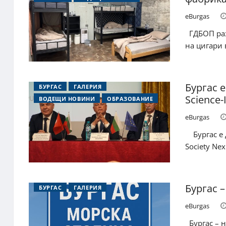
eBurgas
ГДБОП раз
на цигари 
Бургас 
БУРГАС
ГАЛЕРИЯ
Science-
ВОДЕЩИ НОВИНИ
ОБРАЗОВАНИЕ
eBurgas
Бургас е 
Society Nex
Бургас 
БУРГАС
ГАЛЕРИЯ
eBurgas
Бургас – н