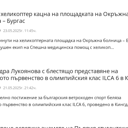
хеликоптер кацна на площадката на Окръжн
 – Бургас
23.05.2025г. 11:45ч.
ути на хеликоптерната площадка на Окръжна болница – Б
душен екип на Спешна медицинска помощ с хеликоп...
дра Лукоянова с блестящо представяне на
ото първенство в олимпийския клас ILCA 6 в 
21.05.2025г. 21:42ч.
лно постижение за българския ветроходен спорт беляза
 първенство в олимпийския клас ILCA 6, проведено в Кингд