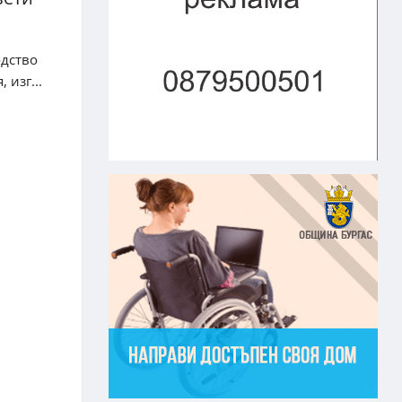
одство
изг...