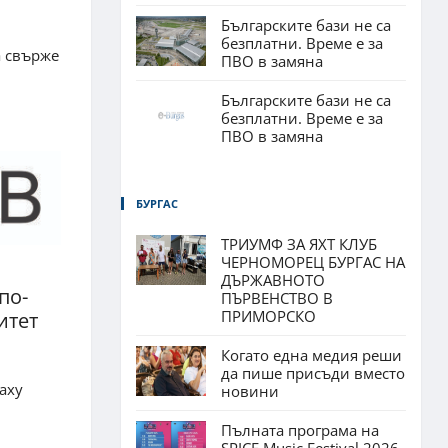
Българските бази не са
безплатни. Време е за
а свърже
ПВО в замяна
Българските бази не са
безплатни. Време е за
ПВО в замяна
БУРГАС
ТРИУМФ ЗА ЯХТ КЛУБ
ЧЕРНОМОРЕЦ БУРГАС НА
ДЪРЖАВНОТО
по-
ПЪРВЕНСТВО В
ПРИМОРСКО
итет
Когато една медия реши
да пише присъди вместо
аху
новини
Пълната програма на
SPICE Music Festival 2026