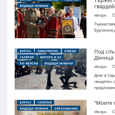
Тържест
гвардей
ВОДЕЩИ НОВИНИ
eBurgas
Тържествен
Бургаския
Под слъ
БУРГАС
ЛЮБОПИТНО
КЛЮКИ
Деница 
ГАЛЕРИЯ
МОРЕТО И АЗ
ПО ЖЕНСКИ
ВОДЕЩИ НОВИНИ
eBurgas
Днес в Сар
свидетел,
предложени
“Моите 
БУРГАС
ГАЛЕРИЯ
ВОДЕЩИ НОВИНИ
ОБРАЗОВАНИЕ
eBurgas