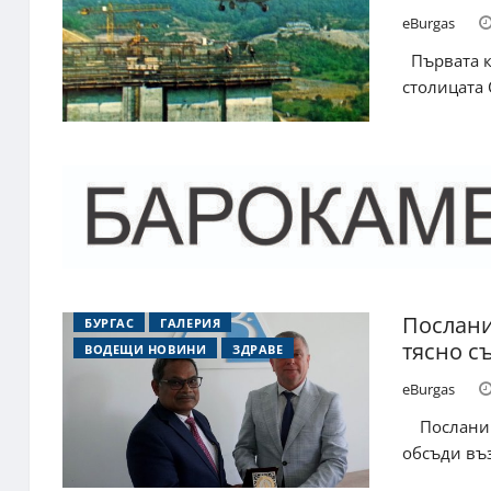
eBurgas
Първата ко
столицата 
Послани
БУРГАС
ГАЛЕРИЯ
тясно с
ВОДЕЩИ НОВИНИ
ЗДРАВЕ
eBurgas
Посланикъ
обсъди въз