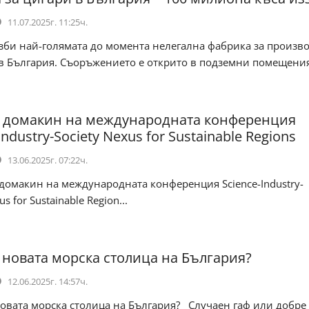
11.07.2025г. 11:25ч.
би най-голямата до момента нелегална фабрика за произв
в България. Съоръжението е открито в подземни помещения, 
е домакин на международната конференция
Industry-Society Nexus for Sustainable Regions
13.06.2025г. 07:22ч.
домакин на международната конференция Science-Industry-
us for Sustainable Region...
– новата морска столица на България?
12.06.2025г. 14:57ч.
овата морска столица на България? Случаен гаф или добре