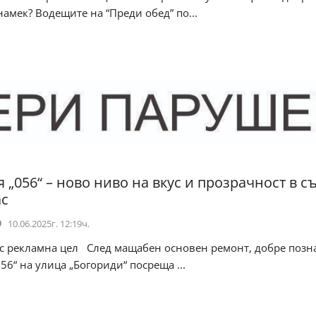
амек? Водещите на “Преди обед” по...
 „056“ – ново ниво на вкус и прозрачност в с
ас
10.06.2025г. 12:19ч.
 с рекламна цел След мащабен основен ремонт, добре позн
56“ на улица „Богориди“ посреща ...