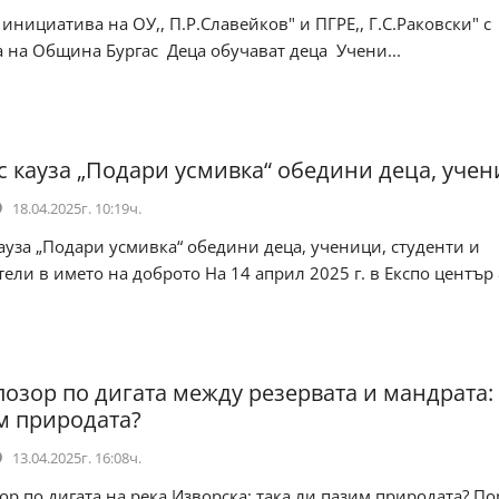
инициатива на ОУ,, П.Р.Славейков" и ПГРЕ,, Г.С.Раковски" с
 на Община Бургас Деца обучават деца Учени...
с кауза „Подари усмивка“ обедини деца, уче
18.04.2025г. 10:19ч.
ауза „Подари усмивка“ обедини деца, ученици, студенти и
ели в името на доброто На 14 април 2025 г. в Експо център &
позор по дигата между резервата и мандрата: 
м природата?
13.04.2025г. 16:08ч.
ор по дигата на река Изворска: така ли пазим природата? П