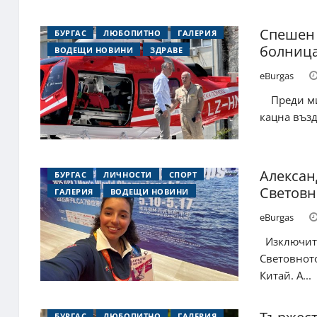
Спешен 
БУРГАС
ЛЮБОПИТНО
ГАЛЕРИЯ
болница
ВОДЕЩИ НОВИНИ
ЗДРАВЕ
eBurgas
Преди мин
кацна въз
Алексан
БУРГАС
ЛИЧНОСТИ
СПОРТ
Световн
ГАЛЕРИЯ
ВОДЕЩИ НОВИНИ
eBurgas
Изключите
Световното
Китай. А...
БУРГАС
ЛЮБОПИТНО
ГАЛЕРИЯ