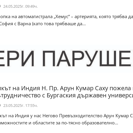
24.05.2025г. 09:49ч.
пка на автомагистрала „Хемус“ – артерията, която трябва д
София с Варна (като това трябваше да...
кът на Индия Н. Пр. Арун Кумар Саху пожела 
ътрудничество с Бургаския държавен универс
23.05.2025г. 17:55ч.
т на Индия у нас Негово Превъзходителство Арун Кумар С
можностите и областите за по-тясно образователно...