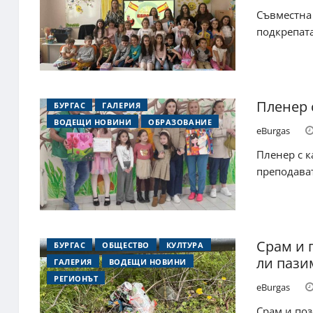
Съвместна 
подкрепата
Пленер 
БУРГАС
ГАЛЕРИЯ
ВОДЕЩИ НОВИНИ
ОБРАЗОВАНИЕ
eBurgas
Пленер с к
преподават
Срам и 
БУРГАС
ОБЩЕСТВО
КУЛТУРА
ли пази
ГАЛЕРИЯ
ВОДЕЩИ НОВИНИ
РЕГИОНЪТ
eBurgas
Срам и поз