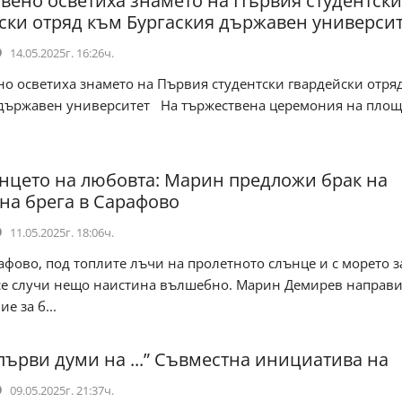
вено осветиха знамето на Първия студентски
ски отряд към Бургаския държавен универси
14.05.2025г. 16:26ч.
о осветиха знамето на Първия студентски гвардейски отря
 държавен университет На тържествена церемония на площа
нцето на любовта: Марин предложи брак на
на брега в Сарафово
11.05.2025г. 18:06ч.
афово, под топлите лъчи на пролетното слънце и с морето з
 се случи нещо наистина вълшебно. Марин Демирев направ
е за б...
първи думи на ...” Съвместна инициатива на
09.05.2025г. 21:37ч.