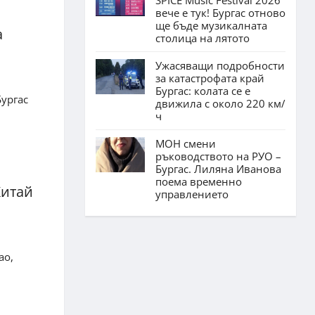
вече е тук! Бургас отново
ще бъде музикалната
а
столица на лятото
Ужасяващи подробности
за катастрофата край
Бургас: колата се е
ургас
движила с около 220 км/
ч
МОН смени
ръководството на РУО –
Бургас. Лиляна Иванова
поема временно
Китай
управлението
ао,