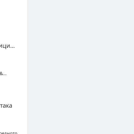
ници…
...
така
оредното