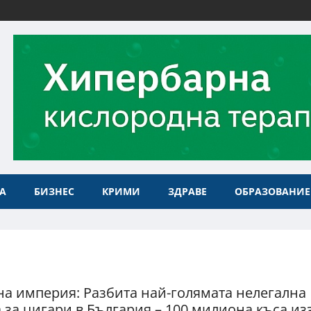
А
БИЗНЕС
КРИМИ
ЗДРАВЕ
ОБРАЗОВАНИЕ
а империя: Разбита най-голямата нелегална
 за цигари в България – 100 милиона къса из