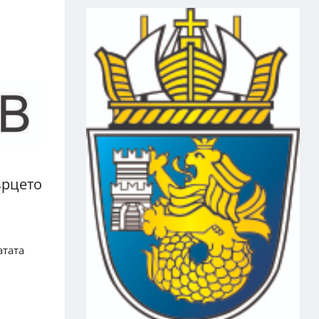
ърцето
атата