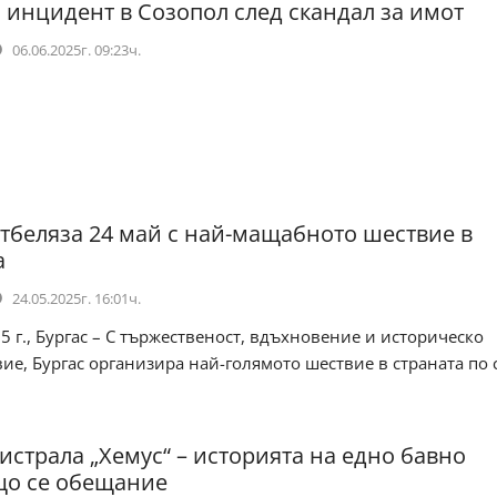
 инцидент в Созопол след скандал за имот
06.06.2025г. 09:23ч.
отбеляза 24 май с най-мащабното шествие в
а
24.05.2025г. 16:01ч.
5 г., Бургас – С тържественост, вдъхновение и историческо
ие, Бургас организира най-голямото шествие в страната по 
истрала „Хемус“ – историята на едно бавно
що се обещание