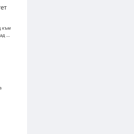
тет
д към
д ...
а
и