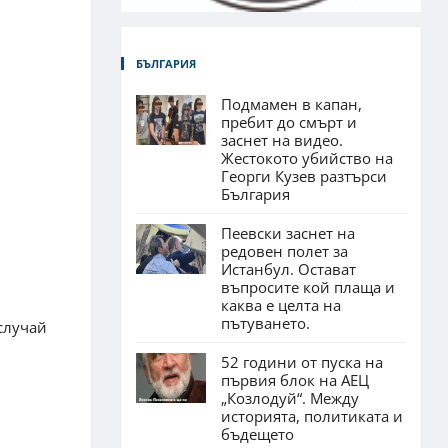
БЪЛГАРИЯ
Подмамен в капан,
пребит до смърт и
заснет на видео.
Жестокото убийство на
Георги Кузев разтърси
България
Пеевски заснет на
редовен полет за
Истанбул. Остават
въпросите кой плаща и
каква е целта на
пътуването.
случай
52 години от пуска на
първия блок на АЕЦ
„Козлодуй“. Между
историята, политиката и
бъдещето