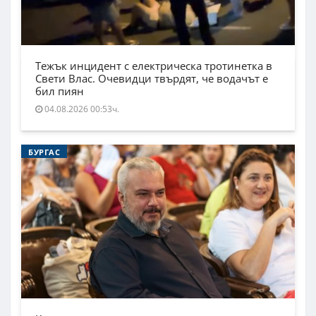
Тежък инцидент с електрическа тротинетка в
Свети Влас. Очевидци твърдят, че водачът е
бил пиян
04.08.2026 00:53ч.
БУРГАС