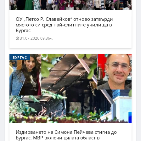
ОУ „Петко Р. Славейков“ отново затвърди
мястото си сред най-елитните училища в
Бургас
31.07.2026 09:36ч.
БУРГАС
Издирването на Симона Пейчева стигна до
Бургас. МВР включи цялата област в