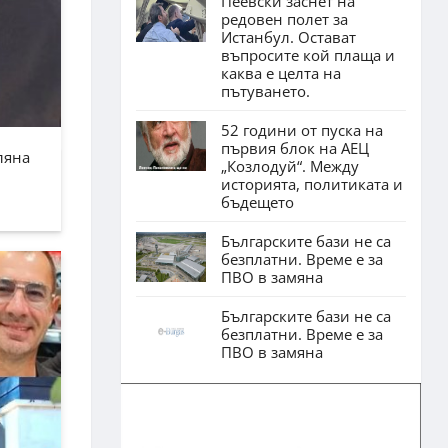
Пеевски заснет на
редовен полет за
Истанбул. Остават
въпросите кой плаща и
каква е целта на
пътуването.
52 години от пуска на
първия блок на АЕЦ
ляна
„Козлодуй“. Между
историята, политиката и
бъдещето
Българските бази не са
безплатни. Време е за
ПВО в замяна
Българските бази не са
безплатни. Време е за
ПВО в замяна