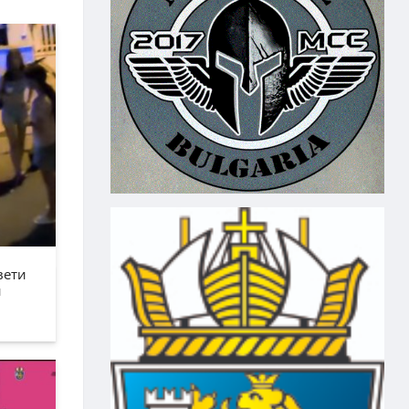
вети
н