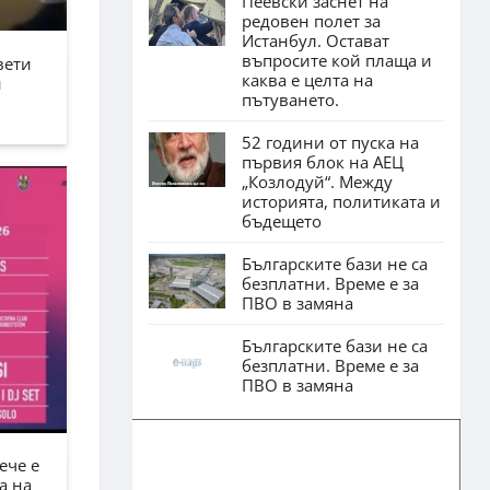
Пеевски заснет на
редовен полет за
Истанбул. Остават
въпросите кой плаща и
вети
каква е целта на
н
пътуването.
52 години от пуска на
първия блок на АЕЦ
„Козлодуй“. Между
историята, политиката и
бъдещето
Българските бази не са
безплатни. Време е за
ПВО в замяна
Българските бази не са
безплатни. Време е за
ПВО в замяна
ече е
а на