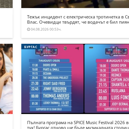
Тежък инцидент с електрическа тротинетка в С
Влас. Очевидци твърдят, че водачът е бил пия
04.08.2026 00:53ч.
БУРГАС
Пълната програма на SPICE Music Festival 2026 в
тук! Бургас отново ще бъде музикалната столиц