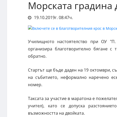
Морската градина 
19.10.2019г. 08:47ч.
Училищното настоятелство при ОУ "П. 
организира благотворително бягане с 
обратно.
Стартът ще бъде даден на 19 октомври, съ
на събитието, неформално наречено есе
номер.
Таксата за участие в маратона е пожелател
учител), като се допуска разстояние
възможността на двойката.