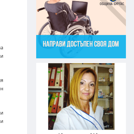
на
 и
ня
ен
ли
 и