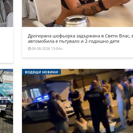
Дрогирана шофьорка задържана в Свети Влас, 
автомобила е пътувало и 2-годишно дете
06.08.2026 15:04ч.
ВОДЕЩИ НОВИНИ