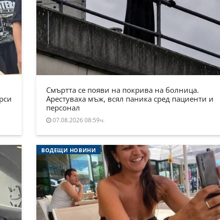
Смъртта се появи на покрива на болница.
ърси
Арестуваха мъж, всял паника сред пациенти и
персонал
07.08.2026 08:59ч.
ВОДЕЩИ НОВИНИ