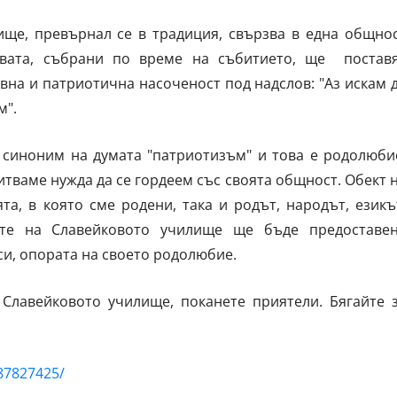
ище, превърнал се в традиция, свързва в една общно
ствата, събрани по време на събитието, ще постав
вна и патриотична насоченост под надслов: "Аз искам 
м".
 синоним на думата "патриотизъм" и това е родолюби
итваме нужда да се гордеем със своята общност. Обект 
та, в която сме родени, така и родът, народът, езикъ
ците на Славейковото училище ще бъде предоставе
 си, опората на своето родолюбие.
 Славейковото училище, поканете приятели. Бягайте 
87827425/