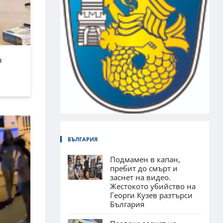
в
БЪЛГАРИЯ
Подмамен в капан,
пребит до смърт и
заснет на видео.
Жестокото убийство на
Георги Кузев разтърси
България