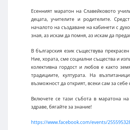
Есенният маратон на Славейковото учил
децата, учителите и родителите. Сред
началото на създаване на кабинети с духо
зная, аз искам да помня, аз искам да преда
В българския език съществува прекрасен
Ние, хората, сме социални същества и изп
колективна гордост и любов е както земя
традициите, културата. На възпитани
възможност да открият, всеки сам за себе
Включете се тази събота в маратона на
здраве, бягайте за знание!
https://www.facebook.com/events/25559532