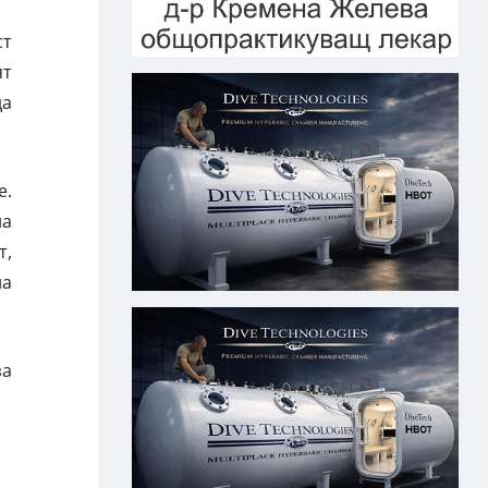
ст
ят
да
е.
на
т,
на
за