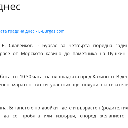
днес
Р. Славейков" - Бургас за четвърта поредна годи
трасе от Морското казино до паметника на Пушкин
бота, от 10.30 часа, на площадката пред Казиното. В де
нен маратон, всеки участник ще получи състезател
на. Бягането е по двойки - дете и възрастен (родител и
то да се пробяга или извърви, според желанието