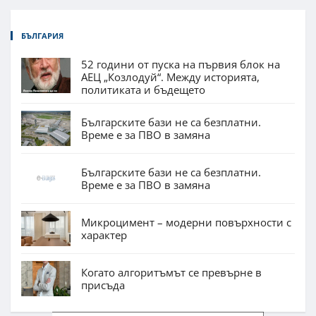
БЪЛГАРИЯ
52 години от пуска на първия блок на
АЕЦ „Козлодуй“. Между историята,
политиката и бъдещето
Българските бази не са безплатни.
Време е за ПВО в замяна
Българските бази не са безплатни.
Време е за ПВО в замяна
Микроцимент – модерни повърхности с
характер
Когато алгоритъмът се превърне в
присъда