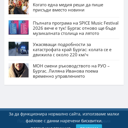
Когато една медия реши да пише
присъди вместо новини
Пълната програма на SPICE Music Festival
2026 вече е тук! Бургас отново ще бъде
музикалната столица на лятото
Ужасяващи подробности за
катастрофата край Бургас: колата се е
движила с около 220 км/ч
МОН смени ръководството на РУО –
Бургас. Лиляна Иванова поема
временно управлението
За да функционира нормално сайта, използваме малки
файлове с данни наречени бисквитки.
Пишете ни
Реклама
Екип
Общи условия