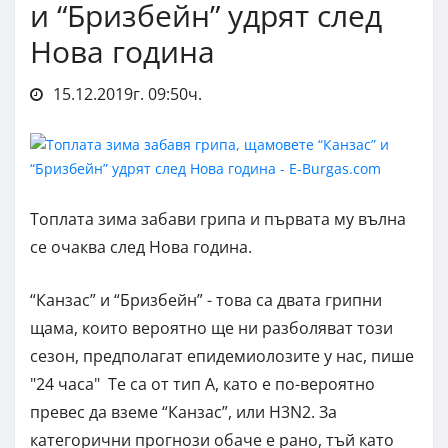
и “Бризбейн” удрят след
Нова година
15.12.2019г. 09:50ч.
Топлата зима забави грипа и първата му вълна
се очаква след Нова година.
“Канзас” и “Бризбейн” - това са двата грипни
щама, които вероятно ще ни разболяват този
сезон, предполагат епидемиолозите у нас, пише
"24 часа" Те са от тип А, като е по-вероятно
превес да вземе “Канзас”, или H3N2. За
категорични прогнози обаче е рано, тъй като