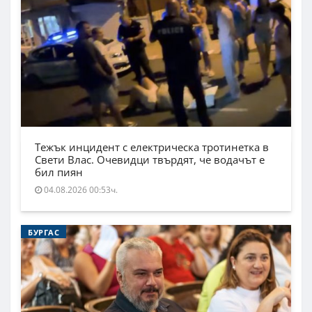
Тежък инцидент с електрическа тротинетка в
Свети Влас. Очевидци твърдят, че водачът е
бил пиян
04.08.2026 00:53ч.
БУРГАС