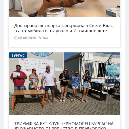
Дрогирана шофьорка задържана в Свети Влас,
в автомобила е пътувало и 2-годишно дете
06.08.2026 15:04ч.
БУРГАС
ТРИУМФ ЗА ЯХТ КЛУБ ЧЕРНОМОРЕЦ БУРГАС НА
ДЪРЖАВНОТО ПЪРВЕНСТВО В ПРИМОРСКО