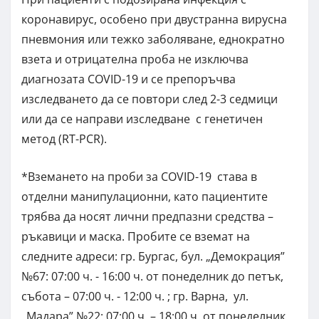
коронавирус, особено при двустранна вирусна
пневмония или тежко заболяване, еднократно
взета и отрицателна проба не изключва
диагнозата COVID-19 и се препоръчва
изследването да се повтори след 2-3 седмици
или да се направи изследване с генетичен
метод (RT-PCR).
*Вземането на проби за COVID-19 става в
отделни манипулационни, като пациентите
трябва да носят лични предпазни средства –
ръкавици и маска. Пробите се вземат на
следните адреси: гр. Бургас, бул. „Демокрация”
№67: 07:00 ч. - 16:00 ч. от понеделник до петък,
събота – 07:00 ч. - 12:00 ч. ; гр. Варна, ул.
„Мадара” №22: 07:00 ч. – 18:00 ч. от понеделник