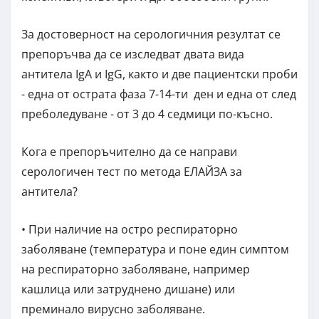
За достоверност на серологичния резултат се
препоръчва да се изследват двата вида
антитела IgA и IgG, както и две пациентски проби
- една от острата фаза 7-14-ти ден и една от след
преболедуване - от 3 до 4 седмици по-късно.
Кога е препоръчително да се направи
серологичен тест по метода ЕЛАЙЗА за
антитела?
• При наличие на остро респираторно
заболяване (температура и поне един симптом
на респираторно заболяване, например
кашлица или затруднено дишане) или
преминало вирусно заболяване.