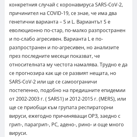
конкретния случай с коронавируса SARS-CoV-2,
причинител на COVID-19, се знае, че има два
генетични варианта – S и L. Вариантът S е
еволюционно по-стар, по-малко разпространен
и по-слабо агресивен. Варианта L е по-
разпространен и по-агресивен, но анализите
през последните месеци показват, че
относителната му честота намалява. Трудно е да
се прогнозира как ще се развият нещата, но
SARS-CoV-2 или ще се самоограничи
постепенно, подобно на предишните епидемии
от 2002-2003 г. ( SARS1) и 2012-2015 г. (MERS), или
ще се приобщи към групата респираторни
вируси, ежегодно причиняващи ОРЗ, заедно с
грип-, парагрип-, РС, адено-, рино- и още много
вируси.