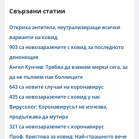
Свързани статии
Откриха антитела, неутрализиращи всички
варианти на ковид
903 са новозаразените с ковид за последното
денонощие
Ангел Кунчев: Трябва да вземем мерки сега, за
да не пълним пак болниците
643 са новите случаи на коронавирус
435 са новозаразените с ковид у нас
Вирусолог: Коронавирусът не изчезва,
продължава да мутира
321 са новозаразените с коронавирус
Проф. Христова за ковид: Най-страшното вече