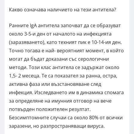
Какво означава наличието на тези антитела?
Ранните IgA антитела започват да се образуват
около 3-5-и ден от началото на инфекцията
(заразяването), като техният пик е 10-14-ия ден.
Точно тогава е най- вероятният момент, в който
могат да бъдат доказани със серологични
методи. Този клас антитела се задържат около
1,5- 2 месеца. Те са показател за ранна, остра,
активна фаза или възстановяване след
инфекция. Изследването им в динамика спомага
за определяне на имунния отговор на вече
потвърден положителен резултат.
Безсимптомните случаи са около 80% от всички
заразени, но разпространяващи вируса.