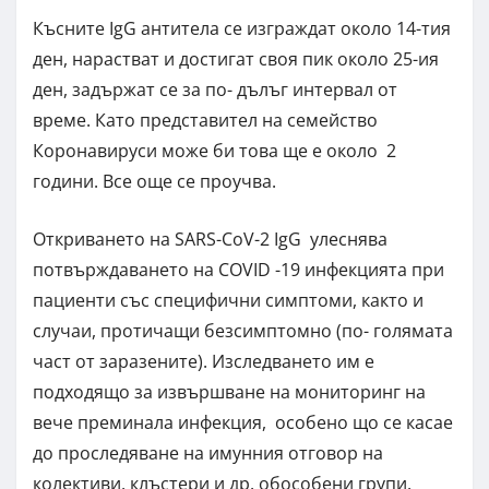
Късните IgG антитела се изграждат около 14-тия
ден, нарастват и достигат своя пик около 25-ия
ден, задържат се за по- дълъг интервал от
време. Като представител на семейство
Коронавируси може би това ще е около 2
години. Все още се проучва.
Откриването на SARS-CoV-2 IgG улеснява
потвърждаването на COVID -19 инфекцията при
пациенти със специфични симптоми, както и
случаи, протичащи безсимптомно (по- голямата
част от заразените). Изследването им е
подходящо за извършване на мониторинг на
вече преминала инфекция, особено що се касае
до проследяване на имунния отговор на
колективи, клъстери и др. обособени групи.