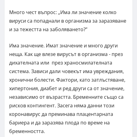
Много чест въпрос: „Има ли значение колко
вируси са попаднали в организма за заразяване
и за тежестта на заболяването?”
Има значение. Имат значение и много други
неща. Как ще влезе вирусът в организма - през
дихателната или през храносмилателната
система. Зависи дали човекът има увреждания,
хронични болести. Фактори, като затлъстяване,
хипертония, диабет и ред други са от значение,
независимо от възрастта. Бременните също са
рисков контингент. Засега няма данни този
коронавирус да преминава плацентарната
бариера и да заразява плода по време на
бременността.