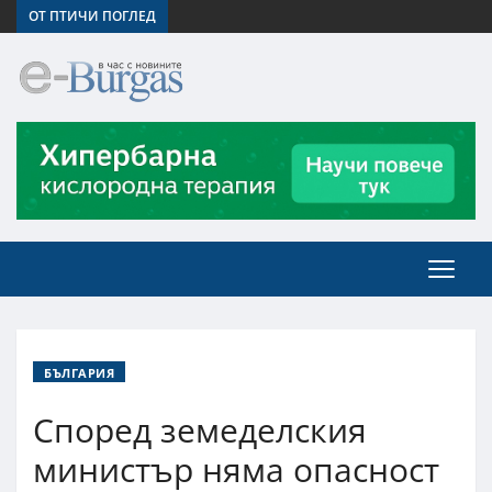
ОТ ПТИЧИ ПОГЛЕД
БЪЛГАРИЯ
Според земеделския
министър няма опасност