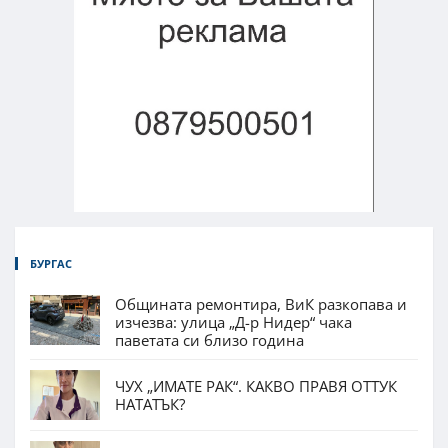
БУРГАС
Общината ремонтира, ВиК разкопава и
изчезва: улица „Д-р Нидер“ чака
паветата си близо година
ЧУХ „ИМАТЕ РАК“. КАКВО ПРАВЯ ОТТУК
НАТАТЪК?