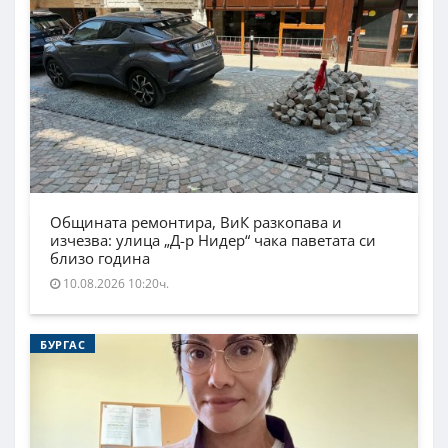
Общината ремонтира, ВиК разкопава и
изчезва: улица „Д-р Нидер“ чака паветата си
близо година
10.08.2026 10:20ч.
БУРГАС