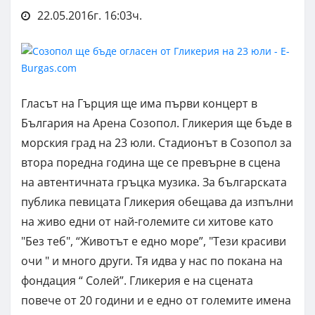
22.05.2016г. 16:03ч.
Гласът на Гърция ще има първи концерт в
България на Арена Созопол. Гликерия ще бъде в
морския град на 23 юли. Стадионът в Созопол за
втора поредна година ще се превърне в сцена
на автентичната гръцка музика. За българската
публика певицата Гликерия обещава да изпълни
на живо едни от най-големите си хитове като
"Без теб", “Животът е едно море”, "Тези красиви
очи " и много други. Тя идва у нас по покана на
фондация “ Солей”. Гликерия е на сцената
повече от 20 години и е едно от големите имена