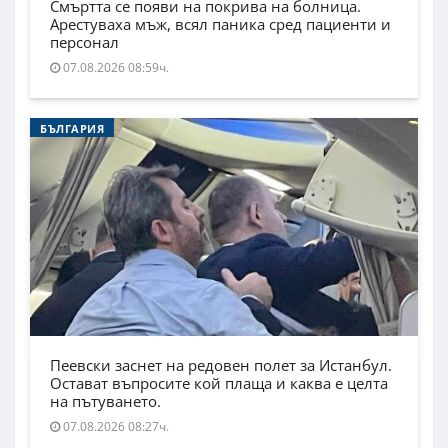
Смъртта се появи на покрива на болница.
Арестуваха мъж, всял паника сред пациенти и
персонал
07.08.2026 08:59ч.
БЪЛГАРИЯ
Пеевски заснет на редовен полет за Истанбул.
Остават въпросите кой плаща и каква е целта
на пътуването.
07.08.2026 08:27ч.