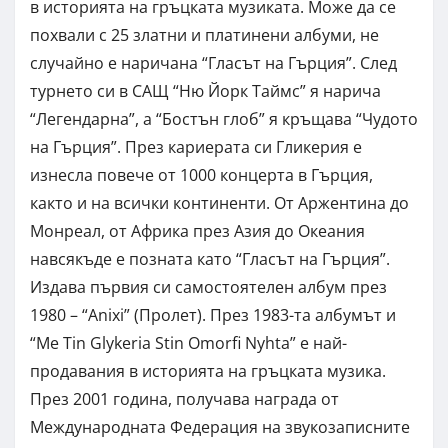
в историята на гръцката музиката. Може да се
похвали с 25 златни и платинени албуми, не
случайно е наричана “Гласът на Гърция”. След
турнето си в САЩ “Ню Йорк Таймс” я нарича
“Легендарна”, а “Бостън глоб” я кръщава “Чудото
на Гърция”. През кариерата си Гликерия е
изнесла повече от 1000 концерта в Гърция,
както и на всички континенти. От Аржентина до
Монреал, от Африка през Азия до Океания
навсякъде е позната като “Гласът на Гърция”.
Издава първия си самостоятелен албум през
1980 – “Anixi” (Пролет). През 1983-та албумът и
“Me Tin Glykeria Stin Omorfi Nyhta” е най-
продавания в историята на гръцката музика.
През 2001 година, получава награда от
Международната Федерация на звукозаписните