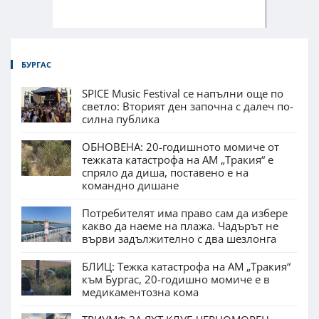
БУРГАС
SPICE Music Festival се напълни още по
светло: Вторият ден започна с далеч по-
силна публика
ОБНОВЕНА: 20-годишното момиче от
тежката катастрофа на АМ „Тракия“ е
спряло да диша, поставено е на
командно дишане
Потребителят има право сам да избере
какво да наеме на плажа. Чадърът не
върви задължително с два шезлонга
БЛИЦ: Тежка катастрофа на АМ „Тракия“
към Бургас, 20-годишно момиче е в
медикаментозна кома