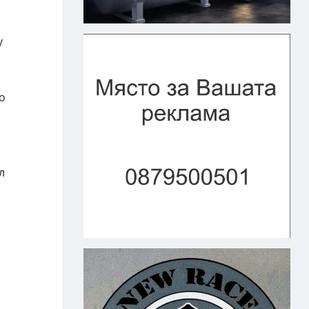
у
о
л