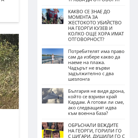
КАКВО СЕ ЗНАЕ ДО
МОМЕНТА ЗА
ЖЕСТОКОТО УБИЙСТВО
НА ГЕОРГИ КУЗЕВ И
КОЛКО ОЩЕ ХОРА ИМАТ
ОТГОВОРНОСТ?
Потребителят има право
сам да избере какво да
наеме на плажа.
Чадърът не върви
задължително с два
шезлонга
България не видя дрона,
който се взриви край
Кардам. А готови ли сме,
ако следващият идва
към военна база?
ОБРЪСНАЛИ ВЕЖДИТЕ
НА ГЕОРГИ, ГОРИЛИ ГО
С ЦИГАРИ, ДУШИЛИ ГО С