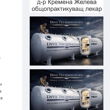
а
и
а
се