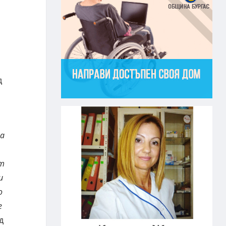
д
ма
ят
и
о
е
д