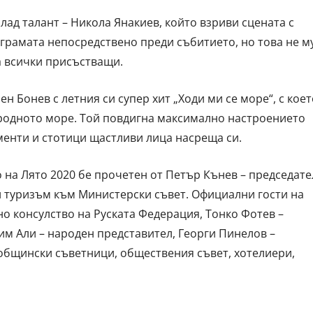
лад талант – Никола Янакиев, който взриви сцената с
ограмата непосредствено преди събитието, но това не м
а всички присъстващи.
ен Бонев с летния си супер хит „Ходи ми се море“, с коет
 родното море. Той повдигна максимално настроението
менти и стотици щастливи лица насреща си.
 на Лято 2020 бе прочетен от Петър Кънев – председате
 туризъм към Министерски съвет. Официални гости на
о консулство на Руската Федерация, Тонко Фотев –
им Али – народен представител, Георги Пинелов –
общински съветници, обществения съвет, хотелиери,