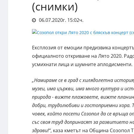
(снимки)
06.07.2020г. 15:02ч.
Експлозия от емоции предизвика концертъ
официалното откриване на Лято 2020. Рад
усмихнати лица и шумните аплодисменти.
„Намираме се в град с хилядолетна история,
музеи, има църкви, има много култура и ис
природа - вижте плажовете, вижте планина
добри, трудолюбиви и гостоприемни хора. Т
човек, който посети Созопол да се връща о
със своя труд допринасят за развитието н
здрави!“
, каза кметът на Община Созопол Т