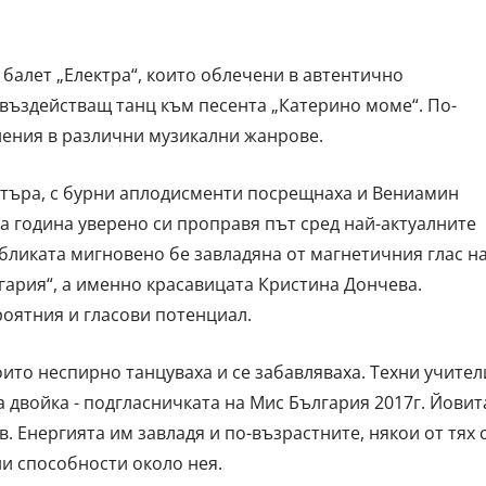
балет „Електра“, които облечени в автентично
 въздействащ танц към песента „Катерино моме“. По-
нения в различни музикални жанрове.
търа, с бурни аплодисменти посрещнаха и Вениамин
а година уверено си проправя път сред най-актуалните
бликата мигновено бе завладяна от магнетичния глас н
гария“, а именно красавицата Кристина Дончева.
ероятния и гласови потенциал.
оито неспирно танцуваха и се забавляваха. Техни учител
 двойка - подгласничката на Мис България 2017г. Йовит
. Енергията им завладя и по-възрастните, някои от тях 
ни способности около нея.