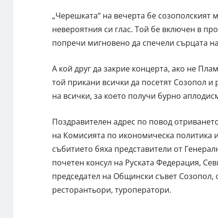
„Черешката“ на вечерта бе созополският м
невероятния си глас. Той бе включен в пр
попречи мигновено да спечели сърцата н
А кой друг да закрие концерта, ако не Плам
той прикани всички да посетят Созопол и
на всички, за което получи бурно аплодис
Поздравителен адрес по повод отриването
на Комисията по икономическа политика и
събитието бяха представители от Генералн
почетен консул на Руската Федерация, Сев
председател на Общински съвет Созопол, 
ресторантьори, туроператори.