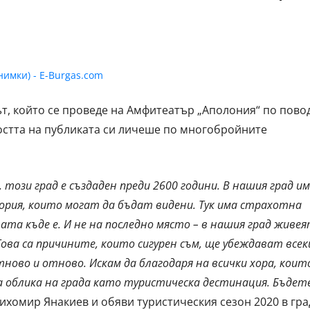
т, който се проведе на Амфитеатър „Аполония“ по пово
остта на публиката си личеше по многобройните
 този град е създаден преди 2600 години. В нашия град и
тория, които могат да бъдат видени. Тук има страхотна
та къде е. И не на последно място – в нашия град живе
ова са причините, които сигурен съм, ще убеждават всек
тново и отново. Искам да благодаря на всички хора, коит
а облика на града като туристическа дестинация. Бъдет
ихомир Янакиев и обяви туристическия сезон 2020 в гра