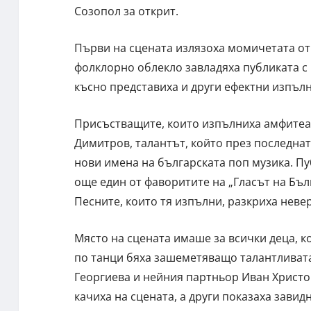
Созопол за открит.
Първи на сцената излязоха момичетата от 
фолклорно облекло завладяха публиката с
късно представиха и други ефектни изпъл
Присъстващите, които изпълниха амфитеа
Димитров, талантът, който през последнат
нови имена на българската поп музика. Пу
още един от фаворитите на „Гласът на Бъл
Песните, които тя изпълни, разкриха нев
Място на сцената имаше за всички деца, к
по танци бяха зашеметяващо талантливата
Георгиева и нейния партньор Иван Христов
качиха на сцената, а други показаха завид