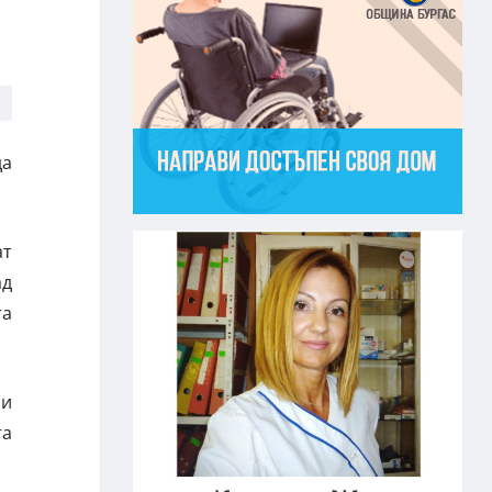
да
ат
ад
та
 и
та