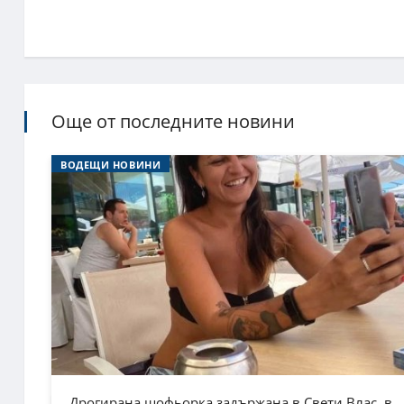
Още от последните новини
ВОДЕЩИ НОВИНИ
Дрогирана шофьорка задържана в Свети Влас, в