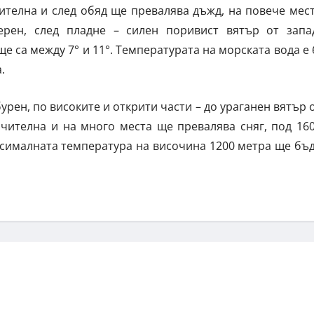
телна и след обяд ще превалява дъжд, на повече мес
рен, след пладне – силен поривист вятър от запа
 са между 7° и 11°. Температурата на морската вода е 
.
урен, по високите и открити части – до ураганен вятър 
ачителна и на много места ще превалява сняг, под 16
ксималната температура на височина 1200 метра ще бъ