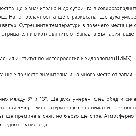
остта ще е значителна и до сутринта в северозападни
жд. На юг облачността ще е разкъсана. Ще духа умер
н вятър. Сутрешните температури в повечето места ще 
, отрицателни в котловините от Западна България, къде
налния институт по метеорология и хидрология (НИМХ).
а ще е по-често значителна и на много места от запад 
но между 8° и 13°. Ще духа умерен, след обяд и сил
него привечер температурите ще се понижат и през нощ
ът ще премине в сняг, но бързо ще спре. Атмосферно
 средното за месеца.