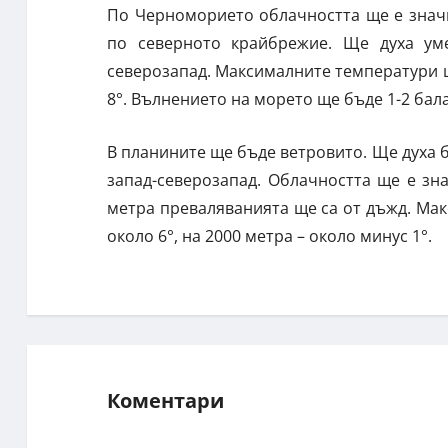
По Черноморието облачността ще е значи
по северното крайбрежие. Ще духа уме
северозапад. Максималните температури ще
8°. Вълнението на морето ще бъде 1-2 бала
В планините ще бъде ветровито. Ще духа б
запад-северозапад. Облачността ще е зн
метра преваляванията ще са от дъжд. Ма
около 6°, на 2000 метра – около минус 1°.
Коментари