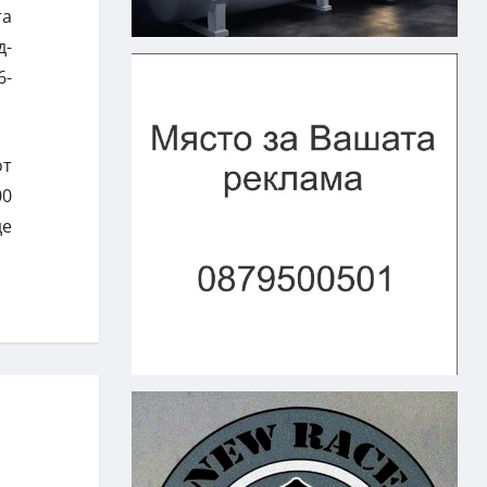
та
д-
6-
от
00
де