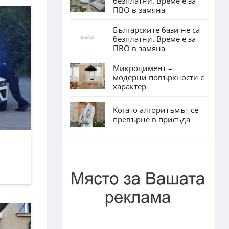
безплатни. Време е за
ПВО в замяна
Българските бази не са
безплатни. Време е за
ПВО в замяна
Микроцимент –
модерни повърхности с
характер
Когато алгоритъмът се
превърне в присъда