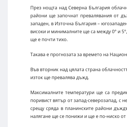
През нощта над Северна България облачн
райони ще започнат превалявания от дъ
западен, в Източна България – югозападе
високи и минималните ще са между 0° и 5°
ще е почти тихо.
Такава е прогнозата за времето на Нацио
Във вторник над цялата страна облачностт
изток ще превалява дъжд.
Максималните температури ще са предим
поривист вятър от запад-северозапад, с 
срещу сряда в планинските райони дъжд
налягане ще се понижи и ще е по-ниско от