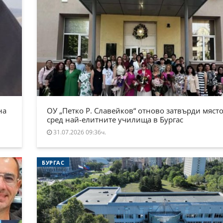
на
ОУ „Петко Р. Славейков“ отново затвърди място
сред най-елитните училища в Бургас
31.07.2026 09:36ч.
БУРГАС