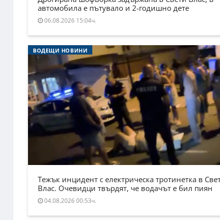
автомобила е пътувало и 2-годишно дете
06.08.2026 15:04ч.
ВОДЕЩИ НОВИНИ
Тежък инцидент с електрическа тротинетка в Све
Влас. Очевидци твърдят, че водачът е бил пиян
04.08.2026 00:53ч.