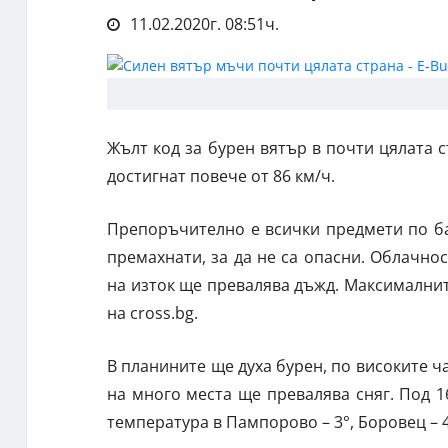
11.02.2020г. 08:51ч.
Жълт код за бурен вятър в почти цялата 
достигнат повече от 86 км/ч.
Препоръчително е всички предмети по ба
премахнати, за да не са опасни. Облачнос
на изток ще превалява дъжд. Максималнит
на cross.bg.
В планините ще духа бурен, по високите ч
на много места ще превалява сняг. Под 
температура в Пампорово – 3°, Боровец – 4°