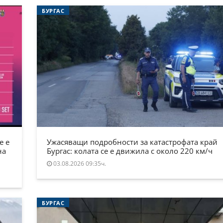
БУРГАС
е е
Ужасяващи подробности за катастрофата край
на
Бургас: колата се е движила с около 220 км/ч
03.08.2026 09:35ч.
БУРГАС