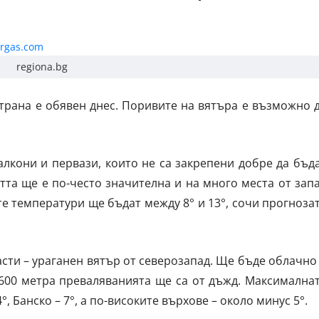
regiona.bg
страна е обявен днес. Поривите на вятъра е възможно 
лкони и первази, които не са закрепени добре да бъд
тта ще е по-често значителна и на много места от зап
е температури ще бъдат между 8° и 13°, сочи прогноза
асти – ураганен вятър от северозапад. Ще бъде облачно
1600 метра преваляванията ще са от дъжд. Максимална
, Банско – 7°, а по-високите върхове – около минус 5°.