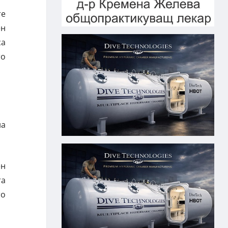
те
ен
са
то
на
ен
та
то