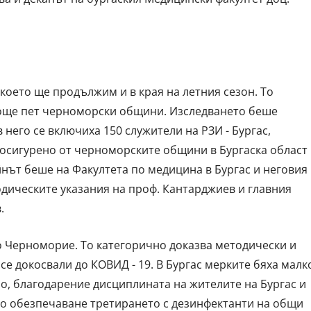
оето ще продължим и в края на летния сезон. То
 още пет черноморски общини. Изследването беше
 него се включиха 150 служители на РЗИ - Бургас,
осигурено от черноморските общини в Бургаска област
нът беше на Факултета по медицина в Бургас и неговия
одическите указания на проф. Кантарджиев и главния
.
о Черноморие. То категорично доказва методически и
 се докосвали до КОВИД - 19. В Бургас мерките бяха малк
 Но, благодарение дисциплината на жителите на Бургас и
о обезпечаване третирането с дезинфектанти на общи