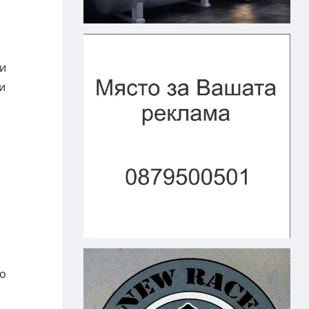
 и
и
но