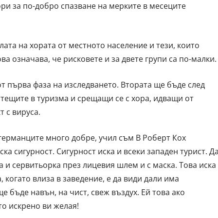
вори за по-добро спазване на мерките в месеците
лата на хората от местното население и тези, които
ва означава, че рисковете и за двете групи са по-малки.
от първа фаза на изследването. Втората ще бъде след
ботещите в туризма и срещащи се с хора, идващи от
 с вируса.
германците много добре, учил съм В Роберт Кох
ска сигурност. Сигурност иска и всеки западен турист. Д
 и сервитьорка през лицевия шлем и с маска. Това иска
 когато влиза в заведение, е да види дали има
е бъде навън, на чист, свеж въздух. Ей това ако
то искрено ви желая!