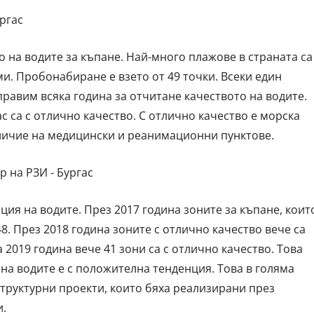
ургас
о на водите за къпане. Най-много плажове в страната са
еми. Пробонабиране е взето от 49 точки. Всеки един
правим всяка година за отчитане качеството на водите.
ас са с отлично качество. С отлично качество е морска
аличие на медицински и реанимационни пунктове.
 на РЗИ - Бургас
ия на водите. През 2017 година зоните за къпане, коит
48. През 2018 година зоните с отлично качество вече са
а 2019 година вече 41 зони са с отлично качество. Това
на водите е с положителна тенденция. Това в голяма
труктурни проекти, които бяха реализирани през
и.