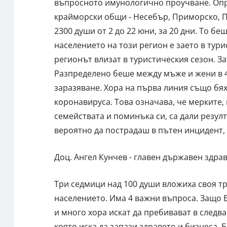
въпросното имунологично проучване. Опре
крайморски общи - Несебър, Приморско, П
2300 души от 2 до 22 юни, за 20 дни. То б
населението на този регион е заето в тур
регионът влизат в туристическия сезон. За
Разпределено беше между мъже и жени в 4
заразяване. Хора на първа линия също бях
коронавируса. Това означава, че мерките, 
семействата и поминъка си, са дали резулт
вероятно да пострадаш в пътен инцидент, 
Доц. Ангел Кунчев - главен държавен здра
Три седмици над 100 души вложиха своя тр
населението. Има 4 важни въпроса. Защо Б
и много хора искат да пребивават в следва
която иска да запази здравето и бизнеса. 