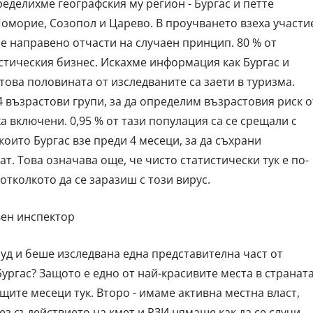
делихме географския му регион - Бургас и петте
оморие, Созопол и Царево. В проучването взеха участи
еше направено отчасти на случаен принцип. 80 % от
истическия бизнес. Искахме информация как Бургас и
това половината от изследваните са заети в туризма.
 възрастови групи, за да определим възрастовия риск о
а включени. 0,95 % от тази популация са се срещали с
които Бургас взе преди 4 месеци, за да съхрани
ат. Това означава още, че чисто статистически тук е по-
отколкото да се заразиш с този вирус.
вен инспектор
уд и беше изследвана една представителна част от
ургас? Защото е едно от най-красивите места в странат
щите месеци тук. Второ - имаме активна местна власт,
Без съдействието на кмет и РЗИ нямаше как да се случи