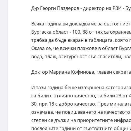
Д-р Георги Паздеров - директор на РЗИ - Б
Всяка година ви докладваме за състояниет
Бургаска област - 100. 88 от тях са охраня
трябва да бъде вкаран в таблицата, която 
Оказа се, че всички плажове в област Бург
вода, плаж, осигуреност със спасители, н
Доктор Мариана Кофинова, главен секретар
И тази година беше извършена категоризац
са били с отлично качество, са били 23 от 
30, при 18 с добро качество. През миналат
означава, че повишаването на качеството 
степен се дължи на приоритетните инфрас
последните години от съответните общин