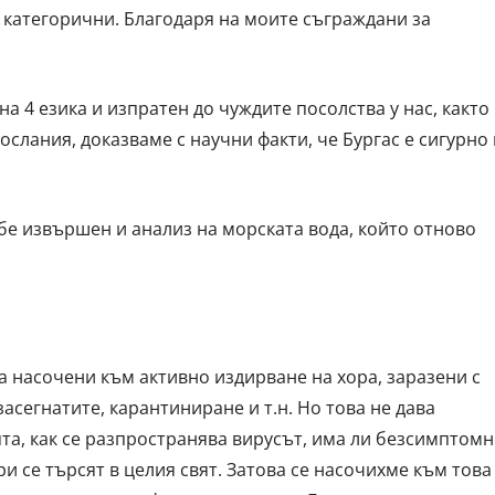
 категорични. Благодаря на моите съграждани за
а 4 езика и изпратен до чуждите посолства у нас, както
слания, доказваме с научни факти, че Бургас е сигурно 
бе извършен и анализ на морската вода, който отново
а насочени към активно издирване на хора, заразени с
асегнатите, карантиниране и т.н. Но това не дава
а, как се разпространява вирусът, има ли безсимптом
ри се търсят в целия свят. Затова се насочихме към това