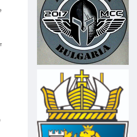
е
т
а