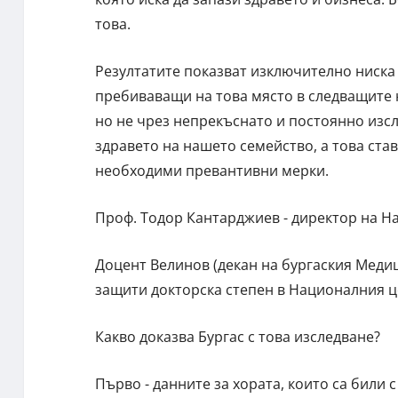
това.
Резултатите показват изключително ниска 
пребиваващи на това място в следващите н
но не чрез непрекъснато и постоянно изсл
здравето на нашето семейство, а това ста
необходими превантивни мерки.
Проф. Тодор Кантарджиев - директор на Н
Доцент Велинов (декан на бургаския Медиц
защити докторска степен в Националния ц
Какво доказва Бургас с това изследване?
Първо - данните за хората, които са били 