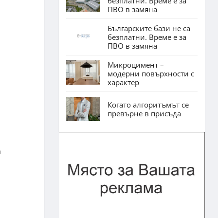
безплатни. Време е за
ПВО в замяна
Българските бази не са
безплатни. Време е за
ПВО в замяна
Микроцимент –
модерни повърхности с
характер
Когато алгоритъмът се
превърне в присъда
а