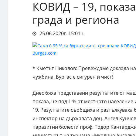
КОВИД – 19, показ
града и региона
25.06.2020г. 15:01ч.
* Кметът Николов: Превеждаме доклада на
чужбина. Бургас е сигурен и чист!
Днес бяха представени резултатите от ма
показа, че под 1 % от местното население
19. Резултатите съобщиха и разтълкуваха 
инспектор на държавата доц. Ангел Кунче
паразитни болести проф. Тодор Кантарджие
министърът на туризма Николина Ангелков