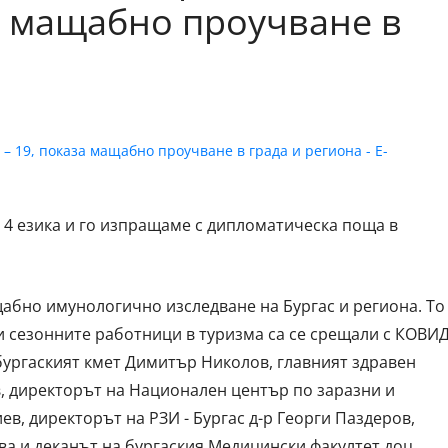
а мащабно проучване в
 4 езика и го изпращаме с дипломатическа поща в
щабно имунологично изследване на Бургас и региона. То
 и сезонните работници в туризма са се срещали с КОВИД
бургаският кмет Димитър Николов, главният здравен
в, директорът на Национален център по заразни и
в, директорът на РЗИ - Бургас д-р Георги Паздеров,
а и деканът на бургаския Медицински факултет доц.