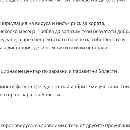
циркулация на вируса и нисък риск за хората,
яколко месеца. Трябва да запазим тези резултати добр
едване, а чрез непрекъснато пазене на собственото и
ва а дистанция, дезинфекция и всички останали
ационален център по заразни и паразитни болести
ински факултет) е един от най-добрите ми ученици. Той
ентър по заразни болести.
с коронавируса, са сравними с тези от другите проучван