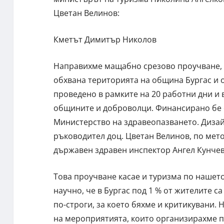
Цветан Велинов:
Кметът Димитър Николов
Направихме мащабно срезово проучване, к
обхвана територията на община Бургас и
проведено в рамките на 20 работни дни и в
общините и доброволци. Финансирано бе 
Министерство на здравеопазването. Дизай
ръководител доц. Цветан Велинов, по мет
държавен здравен инспектор Ангел Кунчев
Това проучване касае и туризма по нашет
научно, че в Бургас под 1 % от жителите са
по-строги, за което бяхме и критикувани.
на мероприятията, които организирахме п