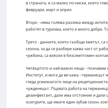
в страната, и са малко по-ниски, което го
февруари, март и април.
Второ - няма голяма разлика между антите
работят в туризма, което е много добре. То
Трето - данните, които съобщи кметът, са 
сезона, за да се разбере каква част от ра
чужбина, са влезли в безсимптомен контакт
Четвъртото и най-важно нещо - познавам 
Институт, и мога да ви кажа - германецът и
гледа усмихнатото лице на рецепционистка
чужденецът. Първата работа на германеца,
дезинфектант, дали има отстояние и дали щ
осигурите, ще имате един хубав сезон, кое