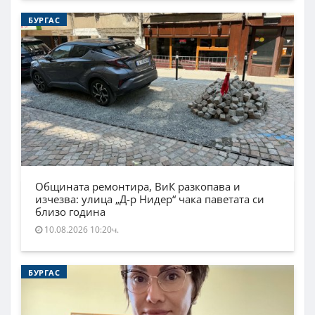
БУРГАС
Общината ремонтира, ВиК разкопава и
изчезва: улица „Д-р Нидер“ чака паветата си
близо година
10.08.2026 10:20ч.
БУРГАС