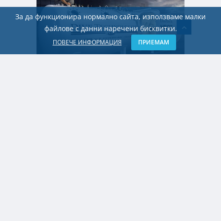
За да функционира нормално сайта, използваме малки
файлове с данни наречени бисквитки.
ПОВЕЧЕ ИНФОРМАЦИЯ
ПРИЕМАМ