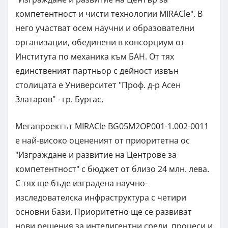
компетентност и чисти технологии MIRACle". В
него участват осем научни и образователни
организации, обединени в консорциум от
Института по механика към БАН. От тях
единственият партньор с дейност извън
столицата е Университет "Проф. д-р Асен
Златаров" - гр. Бургас.
Мегапроектът MIRACle BG05M2OP001-1.002-0011
е най-високо оцененият от приоритетна ос
"Изграждане и развитие на Центрове за
компетентност" с бюджет от близо 24 млн. лева.
С тях ще бъде изградена научно-
изследователска инфраструктура с четири
основни бази. Приоритетно ще се развиват
нови решения за интелигентни среди, процеси и