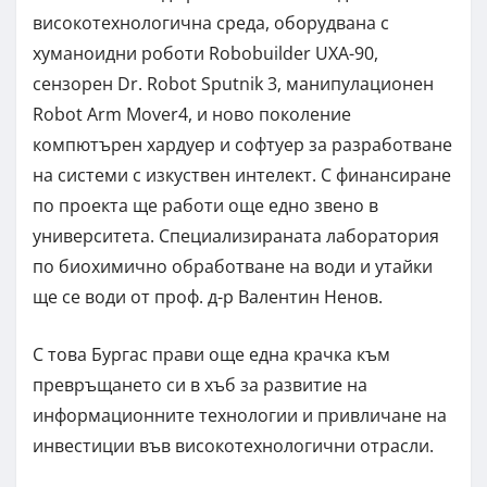
високотехнологична среда, оборудвана с
хуманоидни роботи Robobuilder UXA-90,
сензорен Dr. Robot Sputnik 3, манипулационен
Robot Arm Mover4, и ново поколение
компютърен хардуер и софтуер за разработване
на системи с изкуствен интелект. С финансиране
по проекта ще работи още едно звено в
университета. Специализираната лаборатория
по биохимично обработване на води и утайки
ще се води от проф. д-р Валентин Ненов.
С това Бургас прави още една крачка към
превръщането си в хъб за развитие на
информационните технологии и привличане на
инвестиции във високотехнологични отрасли.