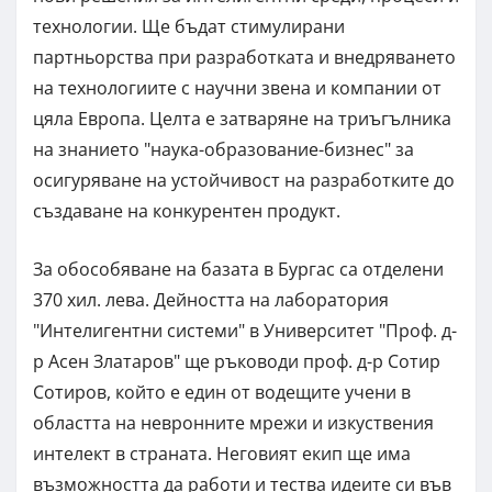
технологии. Ще бъдат стимулирани
партньорства при разработката и внедряването
на технологиите с научни звена и компании от
цяла Европа. Целта е затваряне на триъгълника
на знанието "наука-образование-бизнес" за
осигуряване на устойчивост на разработките до
създаване на конкурентен продукт.
За обособяване на базата в Бургас са отделени
370 хил. лева. Дейността на лаборатория
"Интелигентни системи" в Университет "Проф. д-
р Асен Златаров" ще ръководи проф. д-р Сотир
Сотиров, който е един от водещите учени в
областта на невронните мрежи и изкуствения
интелект в страната. Неговият екип ще има
възможността да работи и тества идеите си във