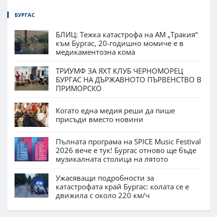
БУРГАС
БЛИЦ: Тежка катастрофа на АМ „Тракия“
към Бургас, 20-годишно момиче е в
медикаментозна кома
ТРИУМФ ЗА ЯХТ КЛУБ ЧЕРНОМОРЕЦ
БУРГАС НА ДЪРЖАВНОТО ПЪРВЕНСТВО В
ПРИМОРСКО
Когато една медия реши да пише
присъди вместо новини
Пълната програма на SPICE Music Festival
2026 вече е тук! Бургас отново ще бъде
музикалната столица на лятото
Ужасяващи подробности за
катастрофата край Бургас: колата се е
движила с около 220 км/ч