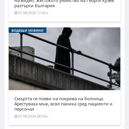
на видео. Жестокото убийство на Георги Кузев
разтърси България
07.08.2026 17:42ч.
ВОДЕЩИ НОВИНИ
Смъртта се появи на покрива на болница.
Арестуваха мъж, всял паника сред пациенти и
персонал
07.08.2026 08:59ч.