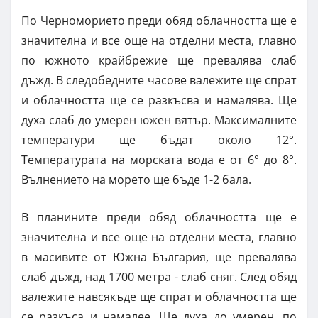
По Черноморието преди обяд облачността ще е
значителна и все още на отделни места, главно
по южното крайбрежие ще превалява слаб
дъжд. В следобедните часове валежите ще спрат
и облачността ще се разкъсва и намалява. Ще
духа слаб до умерен южен вятър. Максималните
температури ще бъдат около 12°.
Температурата на морската вода е от 6° до 8°.
Вълнението на морето ще бъде 1-2 бала.
В планините преди обяд облачността ще е
значителна и все още на отделни места, главно
в масивите от Южна България, ще превалява
слаб дъжд, над 1700 метра - слаб сняг. След обяд
валежите навсякъде ще спрат и облачността ще
се разкъса и намалее. Ще духа до умерен, по