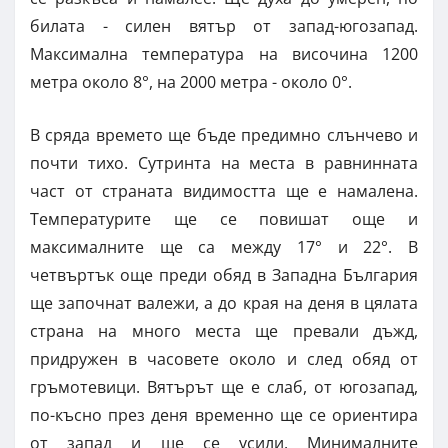
билата - силен вятър от запад-югозапад.
Максимална температура на височина 1200
метра около 8°, на 2000 метра - около 0°.
В сряда времето ще бъде предимно слънчево и
почти тихо. Сутринта на места в равнинната
част от страната видимостта ще е намалена.
Температурите ще се повишат още и
максималните ще са между 17° и 22°. В
четвъртък още преди обяд в Западна България
ще започнат валежи, а до края на деня в цялата
страна на много места ще превали дъжд,
придружен в часовете около и след обяд от
гръмотевици. Вятърът ще е слаб, от югозапад,
по-късно през деня временно ще се ориентира
от запад и ще се усили. Минималните