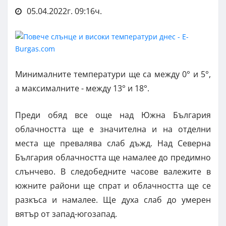
05.04.2022г. 09:16ч.
Минималните температури ще са между 0° и 5°,
а максималните - между 13° и 18°.
Преди обяд все още над Южна България
облачността ще е значителна и на отделни
места ще превалява слаб дъжд. Над Северна
България облачността ще намалее до предимно
слънчево. В следобедните часове валежите в
южните райони ще спрат и облачността ще се
разкъса и намалее. Ще духа слаб до умерен
вятър от запад-югозапад.