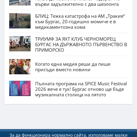
върви задължително с два шезлонга
БЛИЦ: Тежка катастрофа на АМ „Тракия“
към Бургас, 20-годишно момиче е в
медикаментозна кома
ТРИУМФ ЗА ЯХТ КЛУБ ЧЕРНОМОРЕЦ
БУРГАС НА ДЪРЖАВНОТО ПЪРВЕНСТВО В
ПРИМОРСКО
Когато една медия реши да пише
присъди вместо новини
Пълната програма на SPICE Music Festival
2026 вече е тук! Бургас отново ще бъде
музикалната столица на лятото
За да функционира нормално сайта, използваме малки