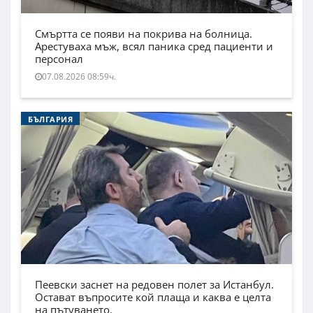
Смъртта се появи на покрива на болница.
Арестуваха мъж, всял паника сред пациенти и
персонал
07.08.2026 08:59ч.
БЪЛГАРИЯ
Пеевски заснет на редовен полет за Истанбул.
Остават въпросите кой плаща и каква е целта
на пътуването.