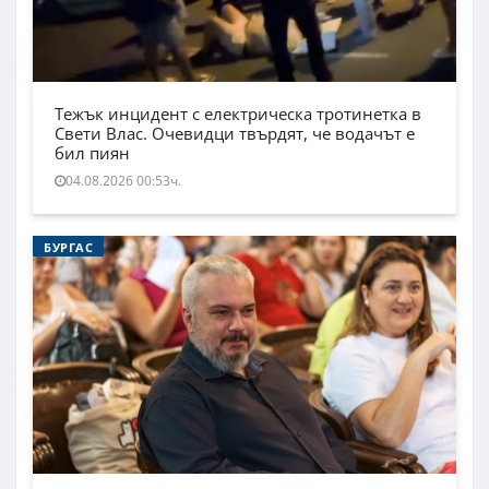
Тежък инцидент с електрическа тротинетка в
Свети Влас. Очевидци твърдят, че водачът е
бил пиян
04.08.2026 00:53ч.
БУРГАС