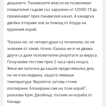
дишането. Панамските власти не позволяват
плавателни съдове със заразени от COVID-19 да
преминават през панамския канал. А канадска
двойка отправи зов за помощ от борда на
круизния кораб.
"Казаха ни, че четири души са починали, но не
знаехме от какво точно. Казаха ни и че двама
други са дали положителни резултати за вируса.
Получихме тестове през 2 часа през нощта.
Жена ми започна да кашля преди няколко дни,
но не я изследваха, защото нямаше
температура. Вероятно затова стоим
изолирани, блокирани сме на този кораб",
разказва Крис Джойнър, пътник на кораба от
Канада.