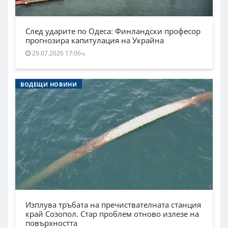
След ударите по Одеса: Финландски професор
прогнозира капитулация на Украйна
29.07.2026 17:06ч.
ВОДЕЩИ НОВИНИ
Изплува тръбата на пречиствателната станция
край Созопол. Стар проблем отново излезе на
повърхността