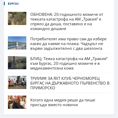
БУРГАС
ОБНОВЕНА: 20-годишното момиче от
тежката катастрофа на АМ „Тракия“ е
спряло да диша, поставено е на
командно дишане
Потребителят има право сам да избере
какво да наеме на плажа. Чадърът не
върви задължително с два шезлонга
БЛИЦ: Тежка катастрофа на АМ „Тракия“
към Бургас, 20-годишно момиче е в
медикаментозна кома
ТРИУМФ ЗА ЯХТ КЛУБ ЧЕРНОМОРЕЦ
БУРГАС НА ДЪРЖАВНОТО ПЪРВЕНСТВО В
ПРИМОРСКО
Когато една медия реши да пише
присъди вместо новини