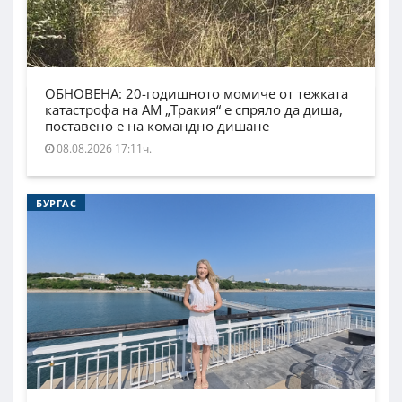
ОБНОВЕНА: 20-годишното момиче от тежката
катастрофа на АМ „Тракия“ е спряло да диша,
поставено е на командно дишане
08.08.2026 17:11ч.
БУРГАС