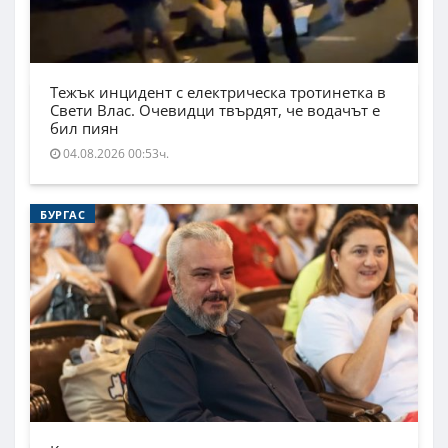
Тежък инцидент с електрическа тротинетка в
Свети Влас. Очевидци твърдят, че водачът е
бил пиян
04.08.2026 00:53ч.
БУРГАС