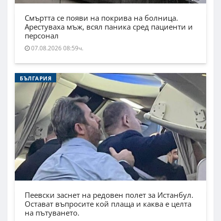
Смъртта се появи на покрива на болница.
Арестуваха мъж, всял паника сред пациенти и
персонал
07.08.2026 08:59ч.
БЪЛГАРИЯ
Пеевски заснет на редовен полет за Истанбул.
Остават въпросите кой плаща и каква е целта
на пътуването.