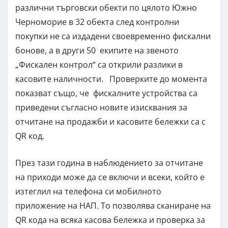
различни търговски обекти по цялото Южно
Черноморие в 32 обекта след контролни
покупки не са издадени своевременно фискални
бонове, а в други 50 екипите на звеното
„Фискален контрол“ са открили разлики в
касовите наличности. Проверките до момента
показват също, че фискалните устройства са
приведени съгласно новите изисквания за
отчитане на продажби и касовите бележки са с
QR код.
През тази година в наблюдението за отчитане
на приходи може да се включи и всеки, който е
изтеглил на телефона си мобилното
приложение на НАП. То позволява сканиране на
QR кода на всяка касова бележка и проверка за