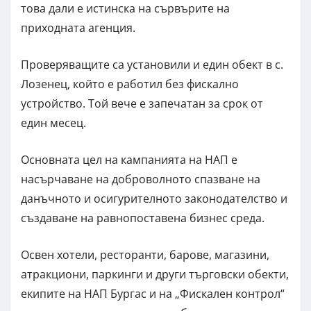
това дали е истинска на сървърите на
приходната агенция.
Проверяващите са установили и един обект в с.
Лозенец, който е работил без фискално
устройство. Той вече е запечатан за срок от
един месец.
Основната цел на кампанията на НАП е
насърчаване на доброволното спазване на
данъчното и осигурителното законодателство и
създаване на равнопоставена бизнес среда.
Освен хотели, ресторанти, барове, магазини,
атракциони, паркинги и други търговски обекти,
екипите на НАП Бургас и на „Фискален контрол“