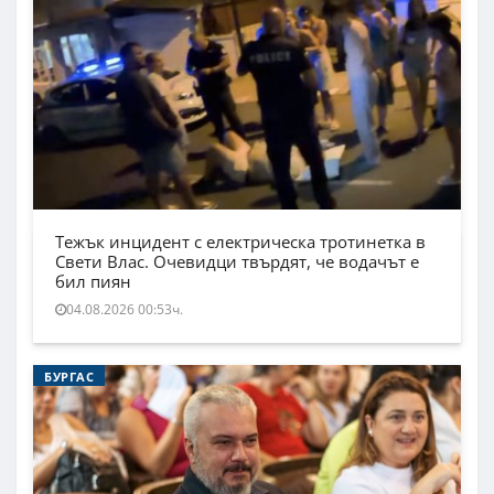
Тежък инцидент с електрическа тротинетка в
Свети Влас. Очевидци твърдят, че водачът е
бил пиян
04.08.2026 00:53ч.
БУРГАС