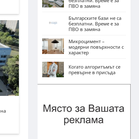
безплатни. Време е за
ПВО в замяна
Българските бази не са
безплатни. Време е за
ПВО в замяна
Микроцимент –
модерни повърхности с
характер
Когато алгоритъмът се
превърне в присъда
лна