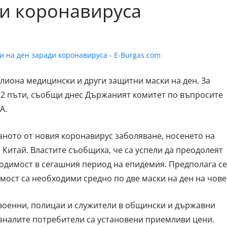
ди коронавируса
иона медицински и други защитни маски на ден. За
12 пъти, съобщи днес Държаният комитет по въпросите
А.
ното от новия коронавирус заболяване, носенето на
 Китай. Властите съобщиха, че са успели да преодолеят
ходимост в сегашния период на епидемия. Предполага се
емост са необходими средно по две маски на ден на чове
 военни, полицаи и служители в общински и държавни
таналите потребители са установени приемливи цени.