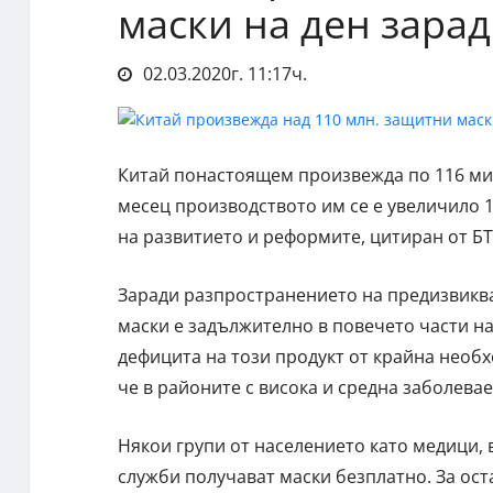
маски на ден зара
02.03.2020г. 11:17ч.
Китай понастоящем произвежда по 116 мил
месец производството им се е увеличило 
на развитието и реформите, цитиран от БТ
Заради разпространението на предизвиква
маски е задължително в повечето части на
дефицита на този продукт от крайна необ
че в районите с висока и средна заболева
Някои групи от населението като медици,
служби получават маски безплатно. За ос