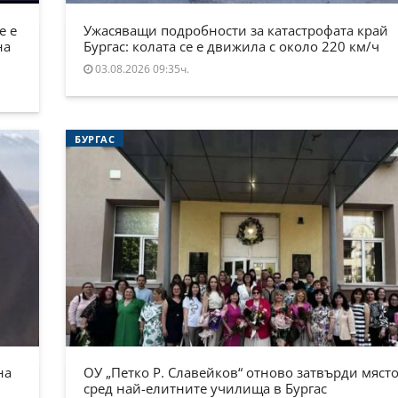
е е
Ужасяващи подробности за катастрофата край
на
Бургас: колата се е движила с около 220 км/ч
03.08.2026 09:35ч.
БУРГАС
на
ОУ „Петко Р. Славейков“ отново затвърди място
сред най-елитните училища в Бургас