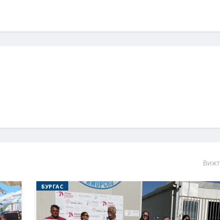
Вижт
БУРГАС