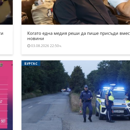
ти
Когато една медия реши да пише присъди вмес
новини
03.08.2026 22:50ч.
БУРГАС