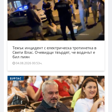
Тежък инцидент с електрическа тротинетка в
Свети Влас. Очевидци твърдят, че водачът е
бил пиян
04.08.2026 00:53ч.
БУРГАС