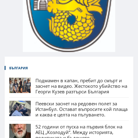
БЪЛГАРИЯ
Подмамен в капан, пребит до смърт и
заснет на видео. Жестокото убийство на
Георги Кузев разтърси България
Пеевски заснет на редовен полет за
Истанбул. Остават въпросите кой плаща
и каква е целта на пътуването.
52 години от пуска на първия блок на
АЕЦ „Козлодуй“. Между историята,
политиката и бъдещето