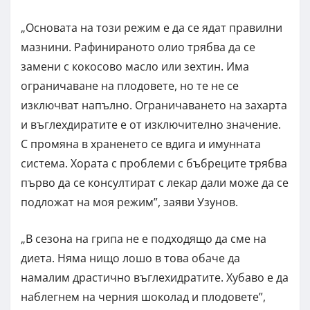
„Основата на този режим е да се ядат правилни
мазнини. Рафинираното олио трябва да се
замени с кокосово масло или зехтин. Има
ограничаване на плодовете, но те не се
изключват напълно. Ограничаването на захарта
и въглехдиратите е от изключително значение.
С промяна в храненето се вдига и имунната
система. Хората с проблеми с бъбреците трябва
първо да се консултират с лекар дали може да се
подложат на моя режим”, заяви Узунов.
„В сезона на грипа не е подходящо да сме на
диета. Няма нищо лошо в това обаче да
намалим драстично въглехидратите. Хубаво е да
наблегнем на черния шоколад и плодовете”,