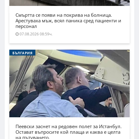
Смъртта се появи на покрива на болница.
Арестуваха мъж, всял паника сред пациенти и
персонал
07.08.2026 08:59ч.
БЪЛГАРИЯ
Пеевски заснет на редовен полет за Истанбул.
Остават въпросите кой плаща и каква е целта
на пътуването.