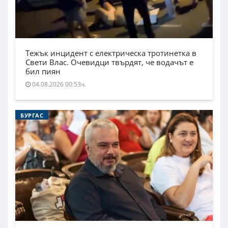
Тежък инцидент с електрическа тротинетка в
Свети Влас. Очевидци твърдят, че водачът е
бил пиян
04.08.2026 00:53ч.
БУРГАС