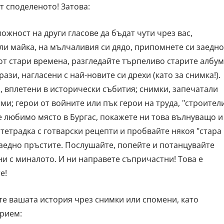
от споделеното! Затова:
ожност на други гласове да бъдат чути чрез вас,
ли майка, на мълчаливия си дядо, припомнете си заедно
от стари времена, разгледайте търпеливо старите албу
ази, нагласени с най-новите си дрехи (като за снимка!).
, вплетени в исторически събития; снимки, запечатали
ми; герои от войните или пък герои на труда, "строител
ше любимо място в Бургас, покажете ни това вълнуващо и
етрадка с готварски рецепти и пробвайте някоя "стара
 заедно пръстите. Послушайте, попейте и потанцувайте
ни с миналото. И ни направете съпричастни! Това е
е!
е вашата история чрез снимки или спомени, като
крием: