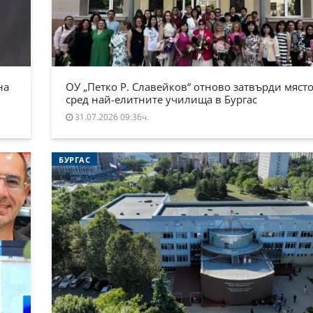
на
ОУ „Петко Р. Славейков“ отново затвърди място
сред най-елитните училища в Бургас
31.07.2026 09:36ч.
БУРГАС