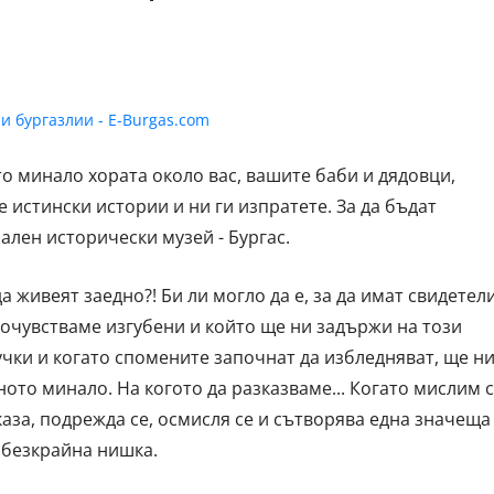
о минало хората около вас, вашите баби и дядовци,
 истински истории и ни ги изпратете. За да бъдат
ален исторически музей - Бургас.
а живеят заедно?! Би ли могло да е, за да имат свидетел
 почувстваме изгубени и който ще ни задържи на този
учки и когато спомените започнат да избледняват, ще н
ото минало. На когото да разказваме... Когато мислим с
каза, подрежда се, осмисля се и сътворява една значеща
 безкрайна нишка.