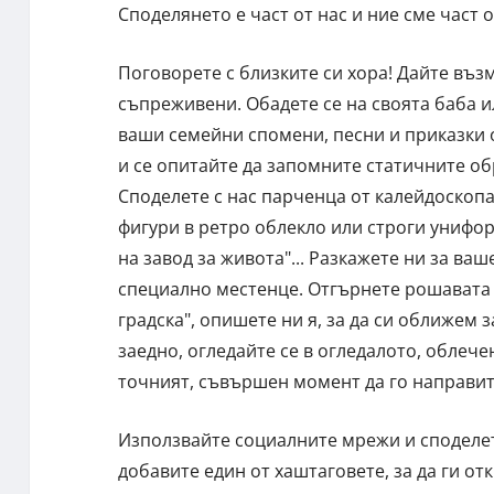
Споделянето е част от нас и ние сме част 
Поговорете с близките си хора! Дайте възм
съпреживени. Обадете се на своята баба и
ваши семейни спомени, песни и приказки 
и се опитайте да запомните статичните обр
Споделете с нас парченца от калейдоскопа
фигури в ретро облекло или строги унифор
на завод за живота"... Разкажете ни за ва
специално местенце. Отгърнете рошавата т
градска", опишете ни я, за да си оближем
заедно, огледайте се в огледалото, облече
точният, съвършен момент да го направит
Използвайте социалните мрежи и споделет
добавите един от хаштаговете, за да ги от