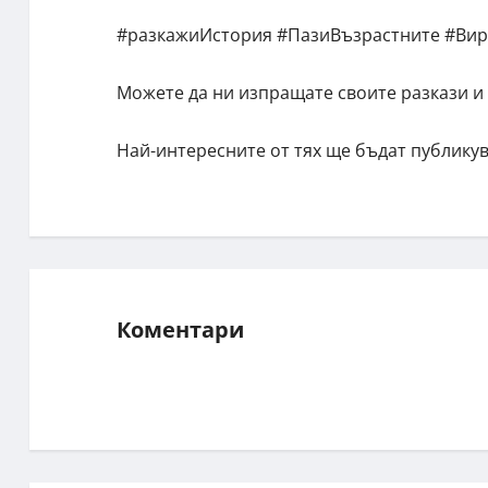
#разкажиИстория #ПазиВъзрастните #Вир
Можете да ни изпращате своите разкази и
Най-интересните от тях ще бъдат публикув
Коментари