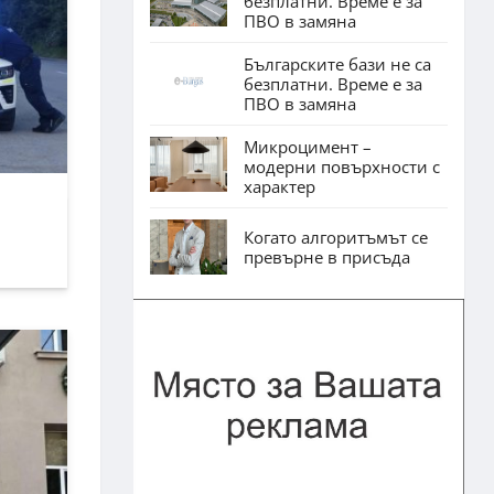
безплатни. Време е за
ПВО в замяна
Българските бази не са
безплатни. Време е за
ПВО в замяна
Микроцимент –
модерни повърхности с
характер
Когато алгоритъмът се
превърне в присъда