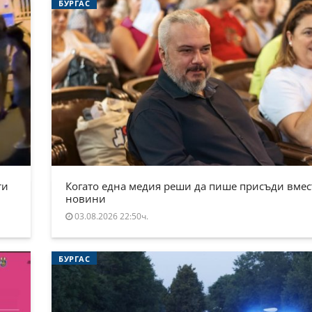
БУРГАС
ти
Когато една медия реши да пише присъди вмес
новини
03.08.2026 22:50ч.
БУРГАС