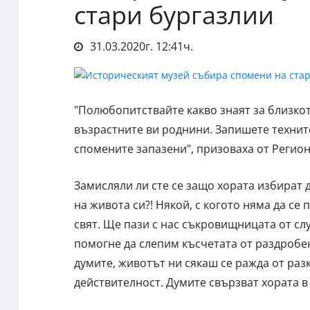
стари бургазлии
31.03.2020г. 12:41ч.
"Полюбопитствайте какво знаят за близкот
възрастните ви роднини. Запишете техните
спомените запазени", призоваха от Регион
Замисляли ли сте се защо хората избират д
на живота си?! Някой, с когото няма да се
свят. Ще пази с нас съкровищницата от сл
помогне да слепим късчетата от раздробен
думите, животът ни сякаш се ражда от раз
действителност. Думите свързват хората в