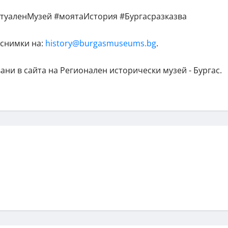
туаленМузей #моятаИстория #Бургасразказва
 снимки на:
history@burgasmuseums.bg
.
ани в сайта на Регионален исторически музей - Бургас.