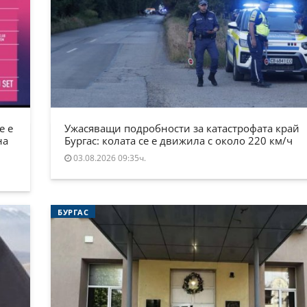
е е
Ужасяващи подробности за катастрофата край
на
Бургас: колата се е движила с около 220 км/ч
03.08.2026 09:35ч.
БУРГАС