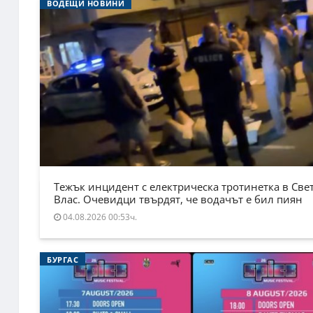
ВОДЕЩИ НОВИНИ
Тежък инцидент с електрическа тротинетка в Све
Влас. Очевидци твърдят, че водачът е бил пиян
04.08.2026 00:53ч.
БУРГАС