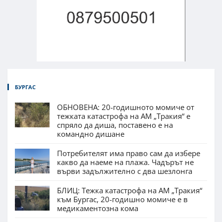
БУРГАС
ОБНОВЕНА: 20-годишното момиче от
тежката катастрофа на АМ „Тракия“ е
спряло да диша, поставено е на
командно дишане
Потребителят има право сам да избере
какво да наеме на плажа. Чадърът не
върви задължително с два шезлонга
БЛИЦ: Тежка катастрофа на АМ „Тракия“
към Бургас, 20-годишно момиче е в
медикаментозна кома