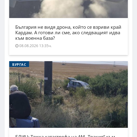
България не видя дрона, който се взриви край
Кардам. А готови ли сме, ако следващият идва
към военна база?
08.08.2026 13:35ч.
БУРГАС
БЛИЦ: Тежка катастрофа на АМ „Тракия“ към