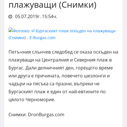
плажуващи (Снимки)
05.07.2019г. 15:54ч.
Петъчния слънчев следобед се оказа оскъден на
плажуващи на Централния и Северния плаж в
Бургас. Дали делничният ден, горещото време
или друга е причината, повечето шезлонги и
чадъри на пясъка са празни, въпреки че
Бургаският плаж е един от най-евтините по
цялото Черноморие.
Снимки: DronBurgas.com