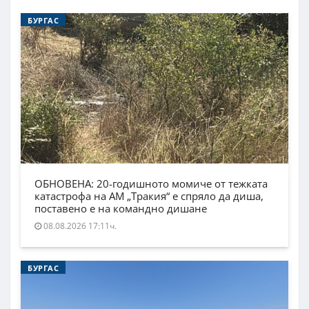
БУРГАС
ОБНОВЕНА: 20-годишното момиче от тежката
катастрофа на АМ „Тракия“ е спряло да диша,
поставено е на командно дишане
08.08.2026 17:11ч.
БУРГАС