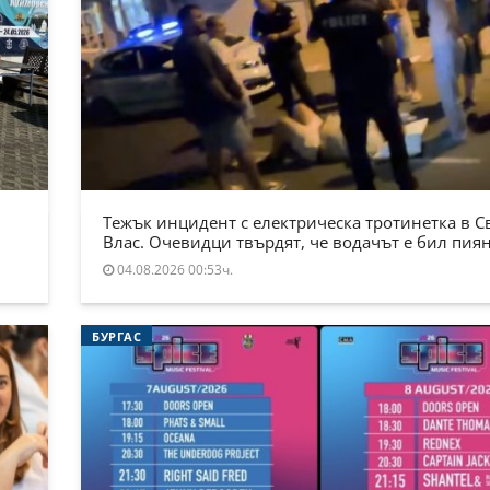
Тежък инцидент с електрическа тротинетка в С
Влас. Очевидци твърдят, че водачът е бил пия
04.08.2026 00:53ч.
БУРГАС