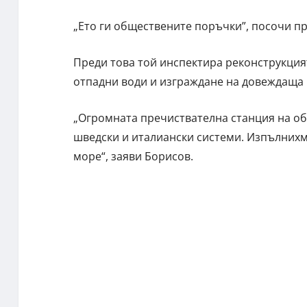
„Ето ги обществените поръчки”, посочи п
Преди това той инспектира реконструкция
отпадни води и изграждане на довеждаща 
„Огромната пречиствателна станция на о
шведски и италиански системи. Изпълнихм
море“, заяви Борисов.