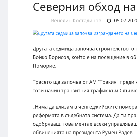
Северния обход на 
Венелин Костадинов
05.07.2020
Друтата седмица започва строителството 
Бойко Борисов, който е на посещение в об
Поморие.
Трасето ще започва от АМ "Тракия" преди 
този начин транзитния трафик към Слънче
„Няма да влизам в ченгеджийските номера 
реформата в съдебната система. Да ти пра
одобряваш, това мечтае всеки управляващ, 
обвиненията на президента Румен Радев.