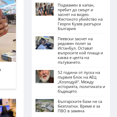
Подмамен в капан,
пребит до смърт и
заснет на видео.
Жестокото убийство на
Георги Кузев разтърси
България
Пеевски заснет на
редовен полет за
Истанбул. Остават
въпросите кой плаща и
каква е целта на
пътуването.
в
52 години от пуска на
първия блок на АЕЦ
„Козлодуй“. Между
историята, политиката и
бъдещето
Българските бази не са
безплатни. Време е за
ПВО в замяна