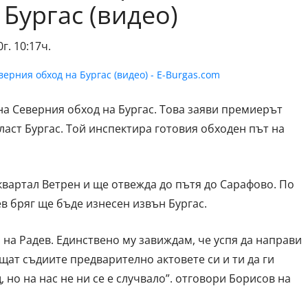
Бургас (видео)
г. 10:17ч.
на Северния обход на Бургас. Това заяви премиерът
ласт Бургас. Той инспектира готовия обходен път на
квартал Ветрен и ще отвежда до пътя до Сарафово. По
в бряг ще бъде изнесен извън Бургас.
на Радев. Единствено му завиждам, че успя да направи
щат съдиите предварително актовете си и ти да ги
но на нас не ни се е случвало”. отговори Борисов на