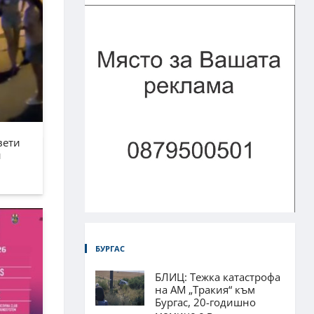
вети
н
БУРГАС
БЛИЦ: Тежка катастрофа
на АМ „Тракия“ към
Бургас, 20-годишно