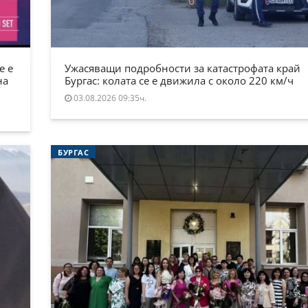
е е
Ужасяващи подробности за катастрофата край
на
Бургас: колата се е движила с около 220 км/ч
03.08.2026 09:35ч.
БУРГАС