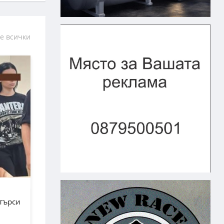
е всички
зтърси