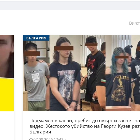
Вижт
БЪЛГАРИЯ
Подмамен в капан, пребит до смърт и заснет на
Я
видео. Жестокото убийство на Георги Кузев ра
България
07.08.2026 17:42ч.