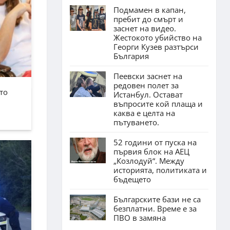
Подмамен в капан,
пребит до смърт и
заснет на видео.
Жестокото убийство на
Георги Кузев разтърси
България
Пеевски заснет на
редовен полет за
то
Истанбул. Остават
въпросите кой плаща и
каква е целта на
пътуването.
52 години от пуска на
първия блок на АЕЦ
„Козлодуй“. Между
историята, политиката и
бъдещето
Българските бази не са
безплатни. Време е за
ПВО в замяна