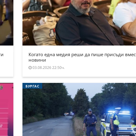
ти
Когато една медия реши да пише присъди вмес
новини
03.08.2026 22:50ч.
БУРГАС