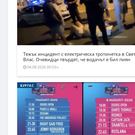
Тежък инцидент с електрическа тротинетка в Све
Влас. Очевидци твърдят, че водачът е бил пиян
04.08.2026 00:53ч.
БУРГАС