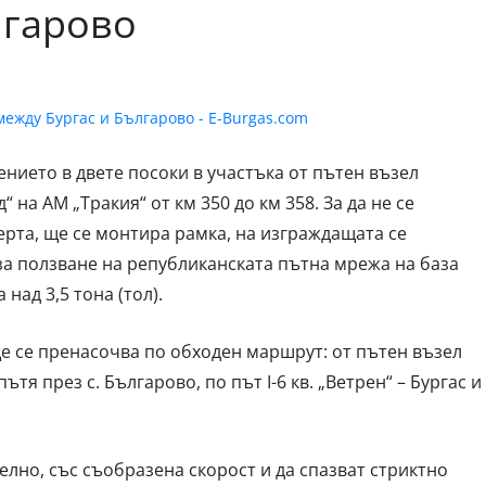
лгарово
жението в двете посоки в участъка от пътен възел
“ на АМ „Тракия“ от км 350 до км 358. За да не се
ерта, ще се монтира рамка, на изграждащата се
за ползване на републиканската пътна мрежа на база
над 3,5 тона (тол).
 се пренасочва по обходен маршрут: от пътен възел
тя през с. Българово, по път I-6 кв. „Ветрен“ – Бургас и
лно, със съобразена скорост и да спазват стриктно