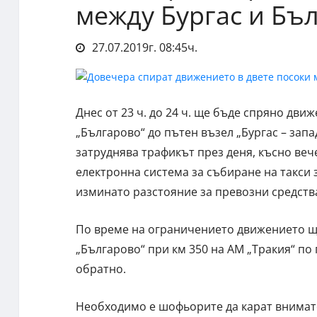
между Бургас и Бъ
27.07.2019г. 08:45ч.
Днес от 23 ч. до 24 ч. ще бъде спряно дви
„Българово“ до пътен възел „Бургас – запад
затруднява трафикът през деня, късно веч
електронна система за събиране на такси 
изминато разстояние за превозни средства 
По време на ограничението движението ще
„Българово“ при км 350 на АМ „Тракия“ по пъ
обратно.
Необходимо е шофьорите да карат внимате