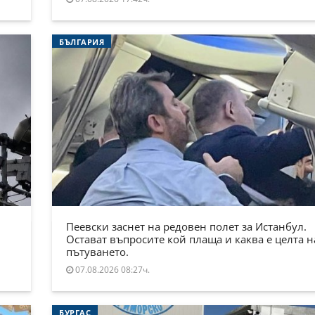
БЪЛГАРИЯ
Пеевски заснет на редовен полет за Истанбул.
Остават въпросите кой плаща и каква е целта н
пътуването.
07.08.2026 08:27ч.
БУРГАС