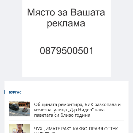
БУРГАС
Общината ремонтира, ВиК разкопава и
изчезва: улица „Д-р Нидер“ чака
паветата си близо година
ЧУХ „ИМАТЕ РАК“. КАКВО ПРАВЯ ОТТУК