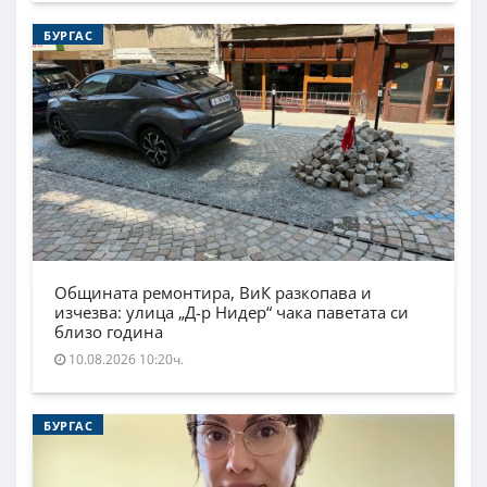
БУРГАС
Общината ремонтира, ВиК разкопава и
изчезва: улица „Д-р Нидер“ чака паветата си
близо година
10.08.2026 10:20ч.
БУРГАС