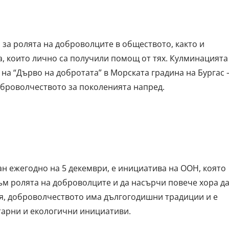
за ролята на доброволците в обществото, както и
, които лично са получили помощ от тях. Кулминацията
а “Дърво на добротата” в Морската градина на Бургас 
оброволчеството за поколенията напред.
н ежегодно на 5 декември, е инициатива на ООН, която
м ролята на доброволците и да насърчи повече хора д
ия, доброволчеството има дългогодишни традиции и е
тарни и екологични инициативи.