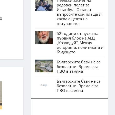
Пеевски заснет на
редовен полет за
Истанбул. Остават
въпросите кой плаща и
но
каква е целта на
пътуването.
52 години от пуска на
първия блок на АЕЦ
„Козлодуй“. Между
историята, политиката и
бъдещето
Българските бази не са
безплатни. Време е за
ПВО в замяна
Българските бази не са
безплатни. Време е за
ПВО в замяна