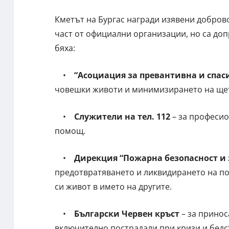
Кметът на Бургас награди изявени добровол
част от официални организации, но са до
бяха:
•
“Асоциация за превантивна и спас
човешки животи и минимизирането на щет
•
Служители на тел. 112
– за професио
помощ.
•
Дирекция “Пожарна безопасност и 
предотвратяването и ликвидирането на пож
си живот в името на другите.
•
Български Червен кръст
– за принос
включително пострадали при кризи и бедс