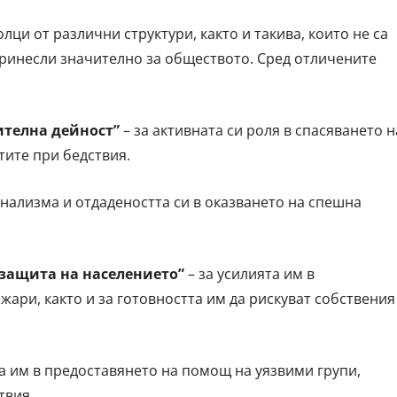
ци от различни структури, както и такива, които не са
принесли значително за обществото. Сред отличените
ителна дейност”
– за активната си роля в спасяването н
ите при бедствия.
нализма и отдадеността си в оказването на спешна
защита на населението”
– за усилията им в
ари, както и за готовността им да рискуват собствения
а им в предоставянето на помощ на уязвими групи,
твия.