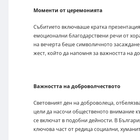
Моменти от церемонията
Събитието включваше кратка презентация 
емоционални благодарствени речи от хора
на вечерта беше символичното засаждане н
жест, който да напомня за важността на д
Важността на доброволчеството
Световният ден на доброволеца, отбелязва
цели да насочи общественото внимание къ
се включат в подобни дейности. В Българ
ключова част от редица социални, хумани