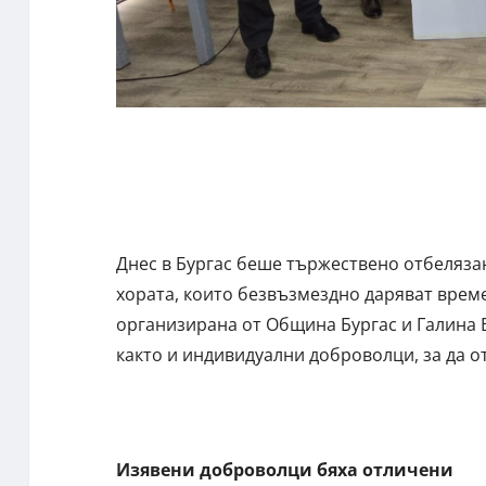
Днес в Бургас беше тържествено отбелязан
хората, които безвъзмездно даряват време
организирана от Община Бургас и Галина 
както и индивидуални доброволци, за да о
Изявени доброволци бяха отличени