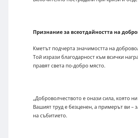
Признание за всеотдайността на добр
Кметът подчерта значимостта на доброволч
Той изрази благодарност към всички нагр
правят света по-добро място.
„Доброволчеството е онази сила, която ни
Вашият труд е безценен, а примерът ви – 
на събитието.