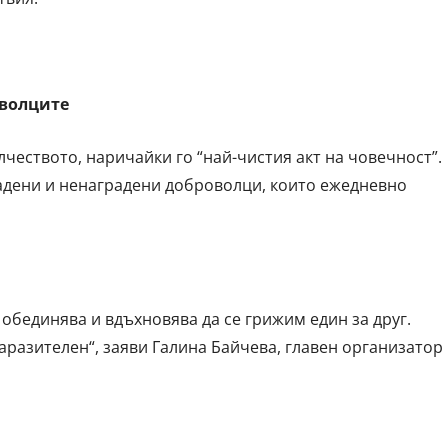
оволците
еството, наричайки го “най-чистия акт на човечност”.
адени и ненаградени доброволци, които ежедневно
 обединява и вдъхновява да се грижим един за друг.
заразителен“, заяви Галина Байчева, главен организатор