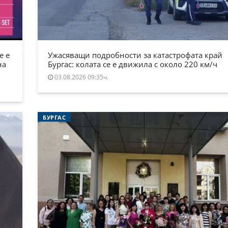
е е
Ужасяващи подробности за катастрофата край
на
Бургас: колата се е движила с около 220 км/ч
03.08.2026 09:35ч.
БУРГАС