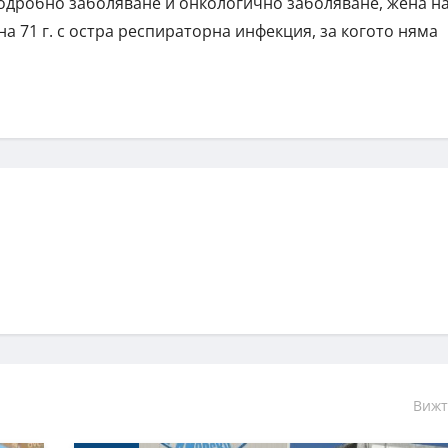
лодробно заболяване и онкологично заболяване, жена н
на 71 г. с остра респираторна инфекция, за когото няма
Вижт