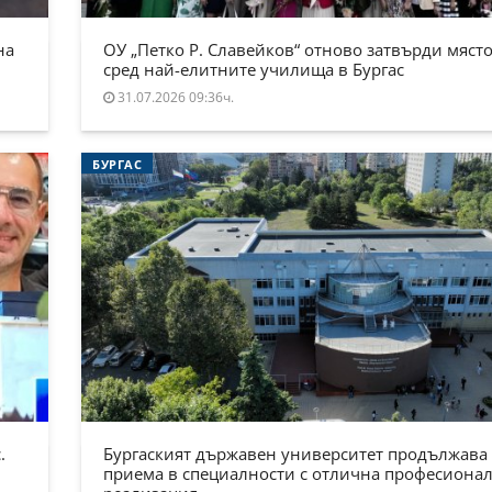
на
ОУ „Петко Р. Славейков“ отново затвърди място
сред най-елитните училища в Бургас
31.07.2026 09:36ч.
БУРГАС
.
Бургаският държавен университет продължава
приема в специалности с отлична професиона