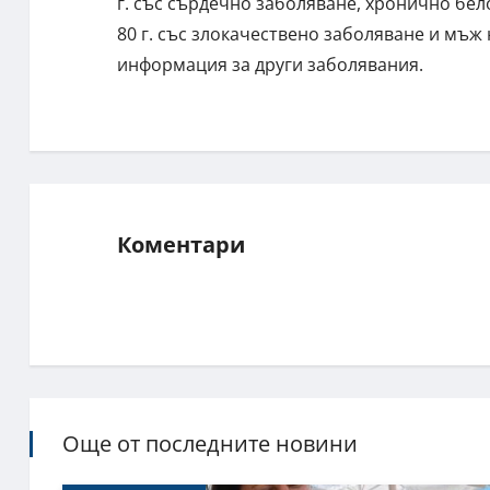
г. със сърдечно заболяване, хронично бе
80 г. със злокачествено заболяване и мъж 
информация за други заболявания.
Коментари
Още от последните новини