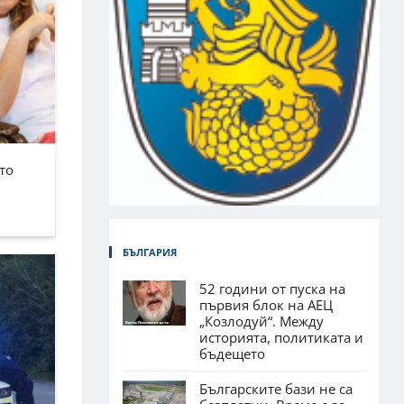
то
БЪЛГАРИЯ
52 години от пуска на
първия блок на АЕЦ
„Козлодуй“. Между
историята, политиката и
бъдещето
Българските бази не са