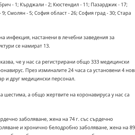
брич - 1; Кърджали - 2; Кюстендил - 11; Пазарджик - 17;
- 9; Смолян - 5; София област - 26; София град - 30; Стара
на инфекция, настанени в лечебни заведения за
ктури се намират 13.
азва, че у нас са регистрирани общо 333 медицински
ронавирус. През изминалите 24 часа са установени 4 нов
тар и друг медицински персонал.
 шестима, а общо жертвите на коронавируса у нас са
ърдечно заболяване, жена на 74 г. със сърдечно
боляване и хронично белодробно заболяване, жена на 89