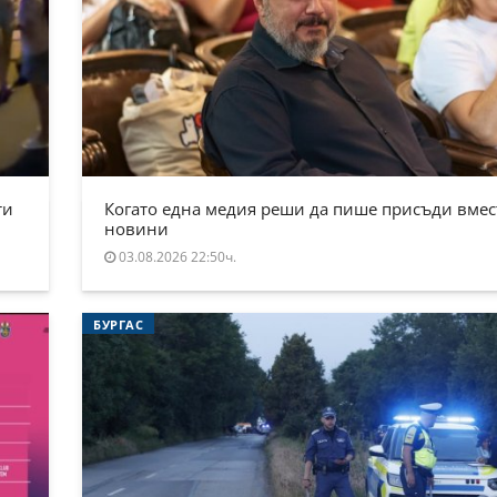
ти
Когато една медия реши да пише присъди вмес
новини
03.08.2026 22:50ч.
БУРГАС