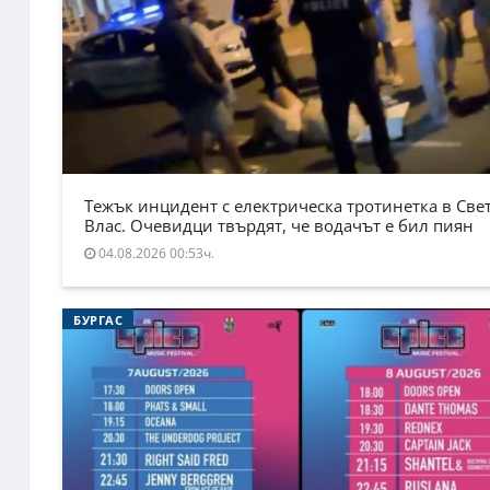
Тежък инцидент с електрическа тротинетка в Све
Влас. Очевидци твърдят, че водачът е бил пиян
04.08.2026 00:53ч.
БУРГАС