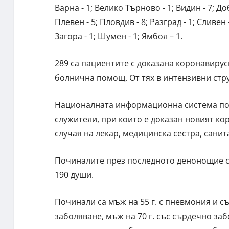
Варна - 1; Велико Търново - 1; Видин - 7; До
Плевен - 5; Пловдив - 8; Разград - 1; Сливен 
Загора - 1; Шумен - 1; Ямбол – 1.
289 са пациентите с доказана коронавирус
болнична помощ. От тях в интензивни стру
Националната информационна система пок
служители, при които е доказан новият ко
случая на лекар, медицинска сестра, сани
Починалите през последното денонощие са
190 души.
Починали са мъж на 55 г. с пневмония и с
заболяване, мъж на 70 г. със сърдечно за