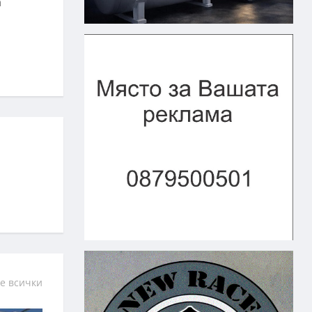
а
е всички