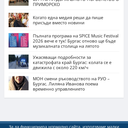
ПРИМОРСКО
Когато една медия реши да пише
присъди вместо новини
Пълната програма на SPICE Music Festival
2026 вече е тук! Бургас отново ще бъде
музикалната столица на лятото
Ужасяващи подробности за
катастрофата край Бургас: колата се е
движила с около 220 км/ч
МОН смени ръководството на РУО –
Бургас. Лиляна Иванова поема
временно управлението
За да функционира нормално сайта, използваме малки