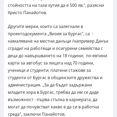
стойността на тази кутия да е 500 лв.", разясни
Христо Панайотов.
Другите мерки, които са залегнали в
проектодокумента „Визия за Бургас", са -
намаляване на местни данъци /например Данък
сгради/ на работещи и осигурени семейства с
деца до навършването на 18 години; по-евтини
карти за автобус за лицата над 70 години,
ученици и студенти; платени стажове за
студенти от Бургас в общинските дружества и
администрация. „За да бъдат задържани
младите хора в Бургас, трябва да им се даде
възможност - първа стъпка в кариерата, да
могат да почувстват какво е да си в работна
среда", заключи Панайотов.