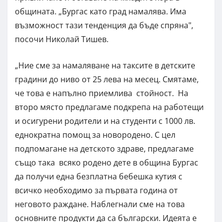
общината. „Бургас като град намалява. Има
възможност тази тенденция да бъде спряна",
посочи Николай Тишев.
„Ние сме за намаляване на таксите в детските
градини до ниво от 25 лева на месец. Смятаме,
че това е напълно приемлива стойност. На
второ място предлагаме подкрепа на работещи
и осигурени родители и на студенти с 1000 лв.
еднократна помощ за новородено. С цел
подпомагане на детското здраве, предлагаме
също така всяко родено дете в община Бургас
да получи една безплатна бебешка кутия с
всичко необходимо за първата година от
неговото раждане. Наблегнали сме на това
основните продукти да са български. Идеята е