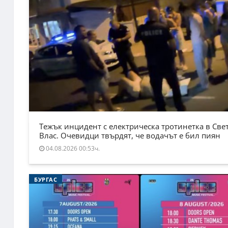
Тежък инцидент с електрическа тротинетка в Све
Влас. Очевидци твърдят, че водачът е бил пиян
04.08.2026 00:53ч.
БУРГАС