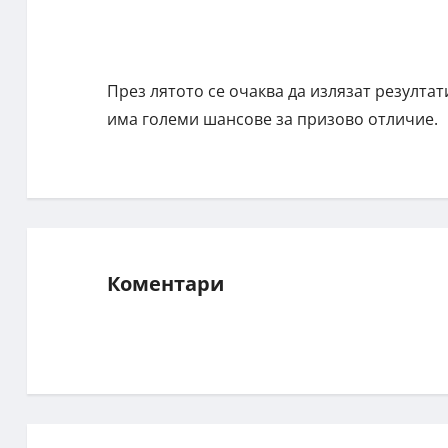
През лятото се очаква да излязат резулта
има големи шансове за призово отличие.
Коментари