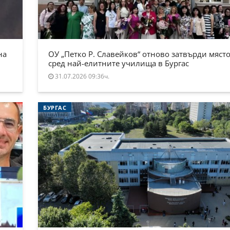
на
ОУ „Петко Р. Славейков“ отново затвърди място
сред най-елитните училища в Бургас
31.07.2026 09:36ч.
БУРГАС