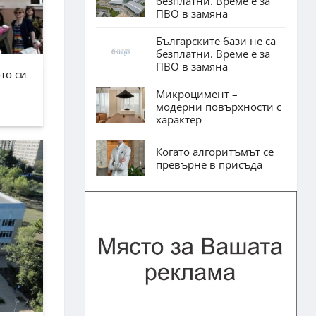
безплатни. Време е за
ПВО в замяна
Българските бази не са
безплатни. Време е за
ПВО в замяна
то си
Микроцимент –
модерни повърхности с
характер
Когато алгоритъмът се
превърне в присъда