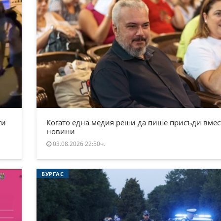
ти
Когато една медия реши да пише присъди вмес
новини
03.08.2026 22:50ч.
БУРГАС