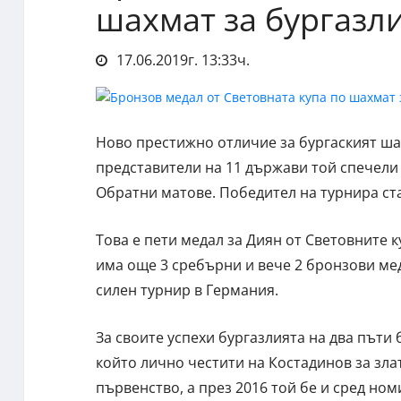
шахмат за бургазл
17.06.2019г. 13:33ч.
Ново престижно отличие за бургаският ша
представители на 11 държави той спечели 
Обратни матове. Победител на турнира ст
Това е пети медал за Диян от Световните к
има още 3 сребърни и вече 2 бронзови мед
силен турнир в Германия.
За своите успехи бургазлията на два пъти
който лично честити на Костадинов за зл
първенство, а през 2016 той бе и сред ном