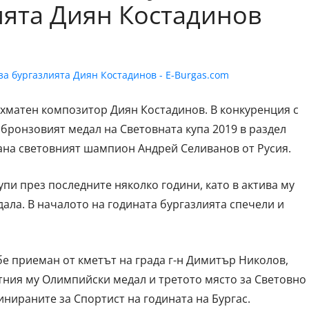
ията Диян Костадинов
хматен композитор Диян Костадинов. В конкуренция с
бронзовият медал на Световната купа 2019 в раздел
ана световният шампион Андрей Селиванов от Русия.
упи през последните няколко години, като в актива му
ала. В началото на годината бургазлията спечели и
 бе приеман от кметът на града г-н Димитър Николов,
атния му Олимпийски медал и третото място за Световно
инираните за Спортист на годината на Бургас.